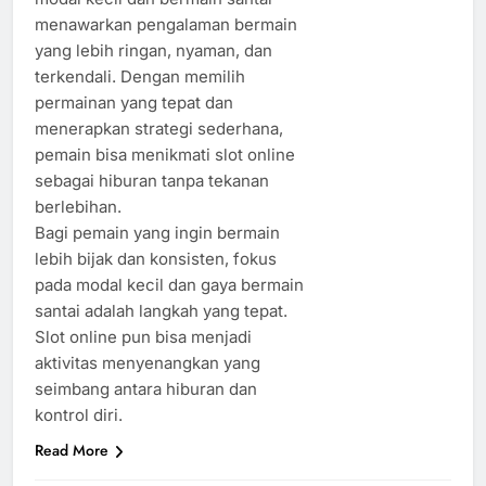
menawarkan pengalaman bermain
yang lebih ringan, nyaman, dan
terkendali. Dengan memilih
permainan yang tepat dan
menerapkan strategi sederhana,
pemain bisa menikmati slot online
sebagai hiburan tanpa tekanan
berlebihan.
Bagi pemain yang ingin bermain
lebih bijak dan konsisten, fokus
pada modal kecil dan gaya bermain
santai adalah langkah yang tepat.
Slot online pun bisa menjadi
aktivitas menyenangkan yang
seimbang antara hiburan dan
kontrol diri.
Read More