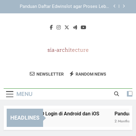
Skip
Cara Memahami Fungsi Kaya787 Link Alternatif
to
bagi Pengguna Baru
content
Cara Mengatasi Edwinslot Alternatif yang Sulit
Dibuka dengan Langkah Aman dan Terarah
Panduan Lebah4D Login di Android dan iOS
Panduan Daftar Edwinslot agar Proses Lebih
Efisien untuk Pengguna Baru
Cara Memahami Fungsi Kaya787 Link Alternatif
bagi Pengguna Baru
SIA Architecture
Jasa Desain Arsitektur Profesional Untuk
Cara Mengatasi Edwinslot Alternatif yang Sulit
NEWSLETTER
RANDOM NEWS
Dibuka dengan Langkah Aman dan Terarah
Proyek Bangunan Anda Dari SIA
Architecture. Kreativitas Dan Kualitas Dalam
MENU
Setiap Karya.
nduan Lebah4D Login di Android dan iOS
Panduan Dafta
HEADLINES
Months Ago
2 Months Ago