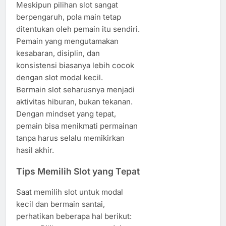
Meskipun pilihan slot sangat
berpengaruh, pola main tetap
ditentukan oleh pemain itu sendiri.
Pemain yang mengutamakan
kesabaran, disiplin, dan
konsistensi biasanya lebih cocok
dengan slot modal kecil.
Bermain slot seharusnya menjadi
aktivitas hiburan, bukan tekanan.
Dengan mindset yang tepat,
pemain bisa menikmati permainan
tanpa harus selalu memikirkan
hasil akhir.
Tips Memilih Slot yang Tepat
Saat memilih slot untuk modal
kecil dan bermain santai,
perhatikan beberapa hal berikut: