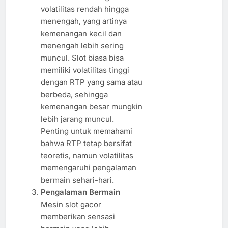
volatilitas rendah hingga
menengah, yang artinya
kemenangan kecil dan
menengah lebih sering
muncul. Slot biasa bisa
memiliki volatilitas tinggi
dengan RTP yang sama atau
berbeda, sehingga
kemenangan besar mungkin
lebih jarang muncul.
Penting untuk memahami
bahwa RTP tetap bersifat
teoretis, namun volatilitas
memengaruhi pengalaman
bermain sehari-hari.
Pengalaman Bermain
Mesin slot gacor
memberikan sensasi