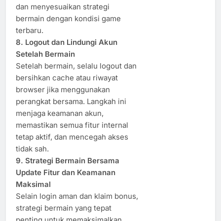
dan menyesuaikan strategi
bermain dengan kondisi game
terbaru.
8. Logout dan Lindungi Akun
Setelah Bermain
Setelah bermain, selalu logout dan
bersihkan cache atau riwayat
browser jika menggunakan
perangkat bersama. Langkah ini
menjaga keamanan akun,
memastikan semua fitur internal
tetap aktif, dan mencegah akses
tidak sah.
9. Strategi Bermain Bersama
Update Fitur dan Keamanan
Maksimal
Selain login aman dan klaim bonus,
strategi bermain yang tepat
penting untuk memaksimalkan