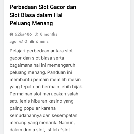
Perbedaan Slot Gacor dan
Slot Biasa dalam Hal
Peluang Menang
62ba486
8 months
ago
0
6 mins
Pelajari perbedaan antara slot
gacor dan slot biasa serta
bagaimana hal ini memengaruhi
peluang menang. Panduan ini
membantu pemain memilih mesin
yang tepat dan bermain lebih bijak.
Permainan slot merupakan salah
satu jenis hiburan kasino yang
paling populer karena
kemudahannya dan kesempatan
menang yang menarik. Namun,
dalam dunia slot, istilah “slot