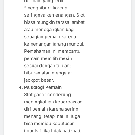
bermain yang lebih
“menghibur” karena
seringnya kemenangan. Slot
biasa mungkin terasa lambat
atau menegangkan bagi
sebagian pemain karena
kemenangan jarang muncul.
Pemahaman ini membantu
pemain memilih mesin
sesuai dengan tujuan:
hiburan atau mengejar
jackpot besar.
Psikologi Pemain
Slot gacor cenderung
meningkatkan kepercayaan
diri pemain karena sering
menang, tetapi hal ini juga
bisa memicu keputusan
impulsif jika tidak hati-hati.