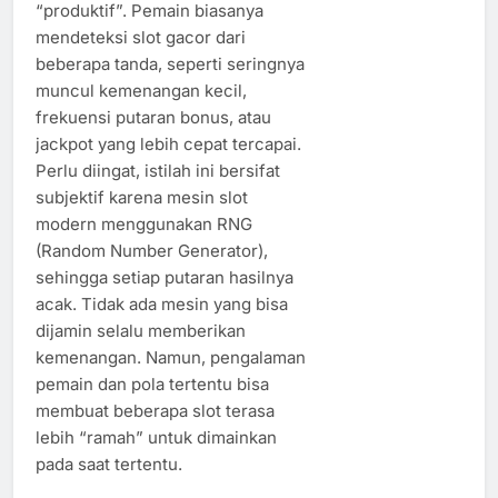
“produktif”. Pemain biasanya
mendeteksi slot gacor dari
beberapa tanda, seperti seringnya
muncul kemenangan kecil,
frekuensi putaran bonus, atau
jackpot yang lebih cepat tercapai.
Perlu diingat, istilah ini bersifat
subjektif karena mesin slot
modern menggunakan RNG
(Random Number Generator),
sehingga setiap putaran hasilnya
acak. Tidak ada mesin yang bisa
dijamin selalu memberikan
kemenangan. Namun, pengalaman
pemain dan pola tertentu bisa
membuat beberapa slot terasa
lebih “ramah” untuk dimainkan
pada saat tertentu.