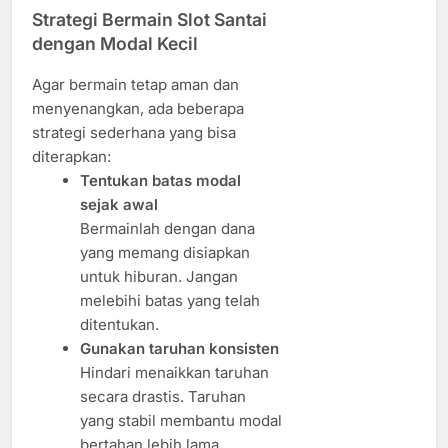
Strategi Bermain Slot Santai
dengan Modal Kecil
Agar bermain tetap aman dan
menyenangkan, ada beberapa
strategi sederhana yang bisa
diterapkan:
Tentukan batas modal
sejak awal
Bermainlah dengan dana
yang memang disiapkan
untuk hiburan. Jangan
melebihi batas yang telah
ditentukan.
Gunakan taruhan konsisten
Hindari menaikkan taruhan
secara drastis. Taruhan
yang stabil membantu modal
bertahan lebih lama.