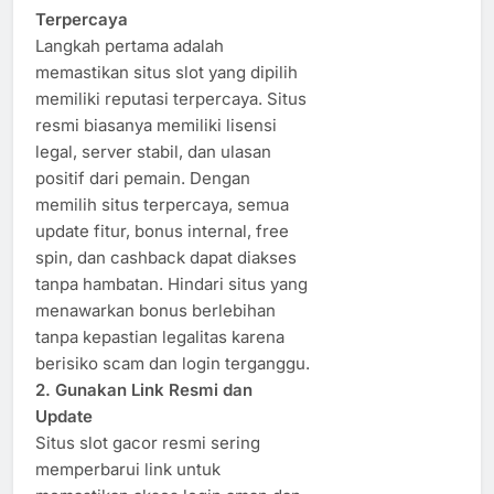
Terpercaya
Langkah pertama adalah
memastikan situs slot yang dipilih
memiliki reputasi terpercaya. Situs
resmi biasanya memiliki lisensi
legal, server stabil, dan ulasan
positif dari pemain. Dengan
memilih situs terpercaya, semua
update fitur, bonus internal, free
spin, dan cashback dapat diakses
tanpa hambatan. Hindari situs yang
menawarkan bonus berlebihan
tanpa kepastian legalitas karena
berisiko scam dan login terganggu.
2. Gunakan Link Resmi dan
Update
Situs slot gacor resmi sering
memperbarui link untuk