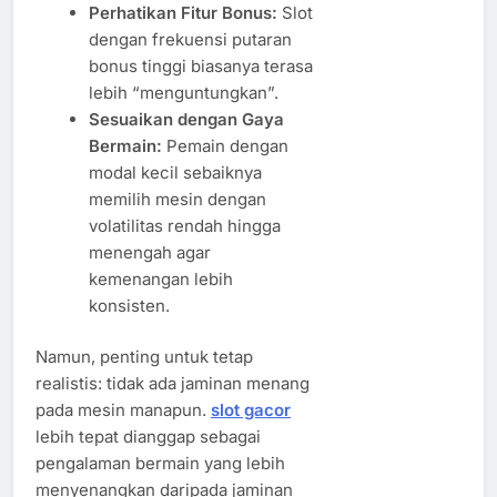
Perhatikan Fitur Bonus:
Slot
dengan frekuensi putaran
bonus tinggi biasanya terasa
lebih “menguntungkan”.
Sesuaikan dengan Gaya
Bermain:
Pemain dengan
modal kecil sebaiknya
memilih mesin dengan
volatilitas rendah hingga
menengah agar
kemenangan lebih
konsisten.
Namun, penting untuk tetap
realistis: tidak ada jaminan menang
pada mesin manapun.
slot gacor
lebih tepat dianggap sebagai
pengalaman bermain yang lebih
menyenangkan daripada jaminan