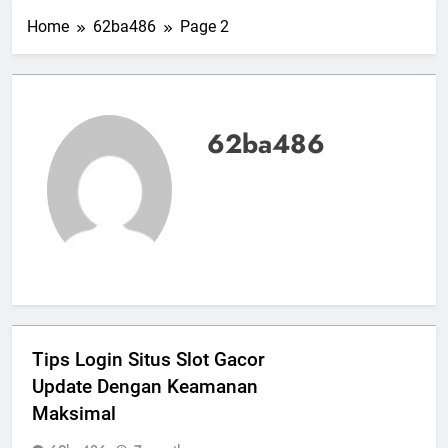
Home
62ba486
Page 2
62ba486
Tips Login Situs Slot Gacor
Update Dengan Keamanan
Maksimal