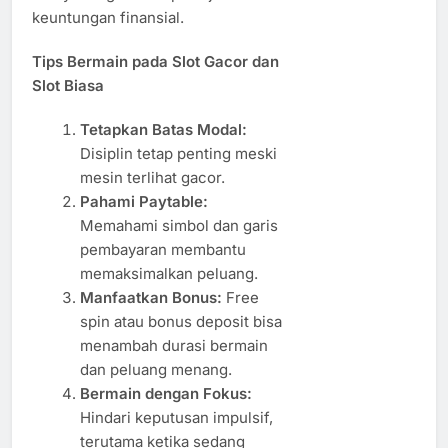
keuntungan finansial.
Tips Bermain pada Slot Gacor dan
Slot Biasa
Tetapkan Batas Modal:
Disiplin tetap penting meski
mesin terlihat gacor.
Pahami Paytable:
Memahami simbol dan garis
pembayaran membantu
memaksimalkan peluang.
Manfaatkan Bonus:
Free
spin atau bonus deposit bisa
menambah durasi bermain
dan peluang menang.
Bermain dengan Fokus:
Hindari keputusan impulsif,
terutama ketika sedang