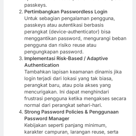
passkeys.
Pertimbangkan Passwordless Login
Untuk sebagian pengalaman pengguna,
passkeys atau autentikasi berbasis
perangkat (device-authenticator) bisa
menggantikan password, mengurangi beban
pengguna dan risiko reuse atau
pengungkapan password.
Implementasi Risk-Based / Adaptive
Authentication
Tambahkan lapisan keamanan dinamis jika
login terjadi dari lokasi yang tak biasa,
perangkat baru, atau pola akses yang
mencurigakan. Ini dapat menghindari
frustrasi pengguna ketika mengakses secara
normal dari perangkat sehari-hari.
Strong Password Policies & Penggunaan
Password Manager
Kebijakan seperti panjang minimum,
karakter campuran, larangan reuse, serta