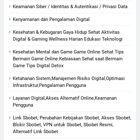
Keamanan Siber / Identitas & Autentikasi / Privasi Data
Kenyamanan dan Pengalaman Digital
Kesehatan & Kebugaran Gaya Hidup Sehat Aktivitas
Digital & Gaming Wellness Harian Edukasi Teknologi
Kesehatan Mental dan Game Game Online Sehat Tips
Bermain Game Online Kebiasaan Sehat saat Bermain
Game Tips Digital Detox
Ketahanan Sistem,Manajemen Risiko Digital,Optimasi
Infrastruktur,Pengalaman Pengguna
Layanan Digital,Akses Alternatif Online,Keamanan
Pengguna
Link Sbobet, Perubahan Kebijakan Sbobet, Akses Sbobet,
Blokir Sbobet, VPN untuk Sbobet, Sbobet Resmi,
Alternatif Link Sbobet