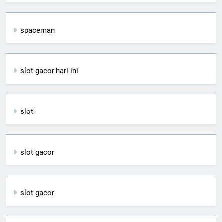
spaceman
slot gacor hari ini
slot
slot gacor
slot gacor