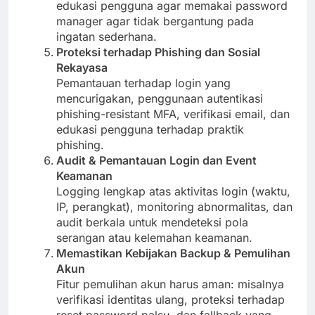
edukasi pengguna agar memakai password
manager agar tidak bergantung pada
ingatan sederhana.
Proteksi terhadap Phishing dan Sosial
Rekayasa
Pemantauan terhadap login yang
mencurigakan, penggunaan autentikasi
phishing-resistant MFA, verifikasi email, dan
edukasi pengguna terhadap praktik
phishing.
Audit & Pemantauan Login dan Event
Keamanan
Logging lengkap atas aktivitas login (waktu,
IP, perangkat), monitoring abnormalitas, dan
audit berkala untuk mendeteksi pola
serangan atau kelemahan keamanan.
Memastikan Kebijakan Backup & Pemulihan
Akun
Fitur pemulihan akun harus aman: misalnya
verifikasi identitas ulang, proteksi terhadap
reset password palsu, dan fallback yang