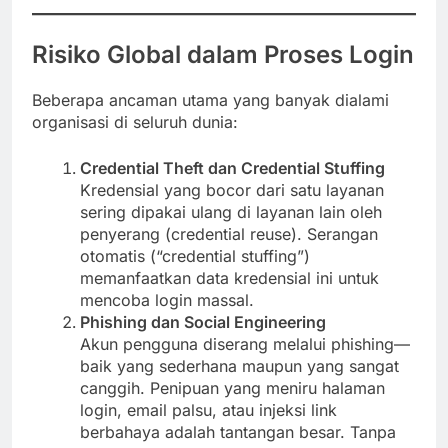
Risiko Global dalam Proses Login
Beberapa ancaman utama yang banyak dialami
organisasi di seluruh dunia:
Credential Theft dan Credential Stuffing
Kredensial yang bocor dari satu layanan
sering dipakai ulang di layanan lain oleh
penyerang (credential reuse). Serangan
otomatis (“credential stuffing”)
memanfaatkan data kredensial ini untuk
mencoba login massal.
Phishing dan Social Engineering
Akun pengguna diserang melalui phishing—
baik yang sederhana maupun yang sangat
canggih. Penipuan yang meniru halaman
login, email palsu, atau injeksi link
berbahaya adalah tantangan besar. Tanpa