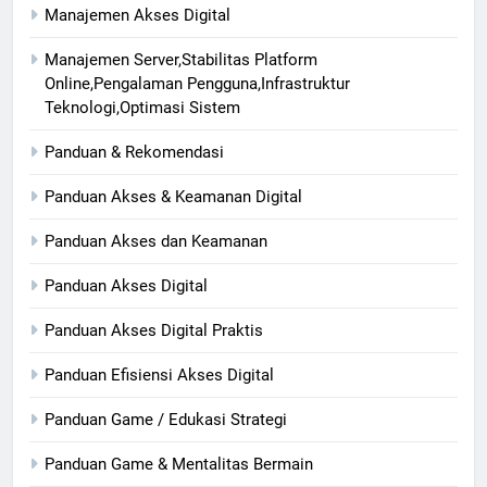
Manajemen Akses Digital
Manajemen Server,Stabilitas Platform
Online,Pengalaman Pengguna,Infrastruktur
Teknologi,Optimasi Sistem
Panduan & Rekomendasi
Panduan Akses & Keamanan Digital
Panduan Akses dan Keamanan
Panduan Akses Digital
Panduan Akses Digital Praktis
Panduan Efisiensi Akses Digital
Panduan Game / Edukasi Strategi
Panduan Game & Mentalitas Bermain