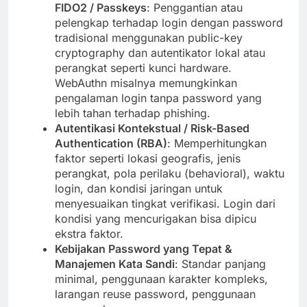
FIDO2 / Passkeys
: Penggantian atau
pelengkap terhadap login dengan password
tradisional menggunakan public-key
cryptography dan autentikator lokal atau
perangkat seperti kunci hardware.
WebAuthn misalnya memungkinkan
pengalaman login tanpa password yang
lebih tahan terhadap phishing.
Autentikasi Kontekstual / Risk-Based
Authentication (RBA)
: Memperhitungkan
faktor seperti lokasi geografis, jenis
perangkat, pola perilaku (behavioral), waktu
login, dan kondisi jaringan untuk
menyesuaikan tingkat verifikasi. Login dari
kondisi yang mencurigakan bisa dipicu
ekstra faktor.
Kebijakan Password yang Tepat &
Manajemen Kata Sandi
: Standar panjang
minimal, penggunaan karakter kompleks,
larangan reuse password, penggunaan