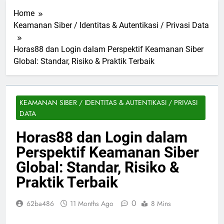
Home
Keamanan Siber / Identitas & Autentikasi / Privasi Data
Horas88 dan Login dalam Perspektif Keamanan Siber
Global: Standar, Risiko & Praktik Terbaik
KEAMANAN SIBER / IDENTITAS & AUTENTIKASI / PRIVASI
DATA
Horas88 dan Login dalam
Perspektif Keamanan Siber
Global: Standar, Risiko &
Praktik Terbaik
0
62ba486
11 Months Ago
8 Mins