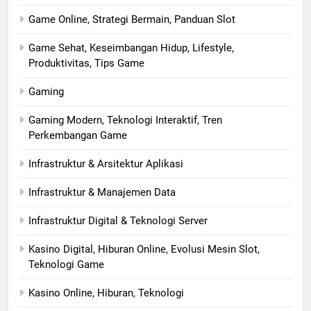
Game Online, Strategi Bermain, Panduan Slot
Game Sehat, Keseimbangan Hidup, Lifestyle,
Produktivitas, Tips Game
Gaming
Gaming Modern, Teknologi Interaktif, Tren
Perkembangan Game
Infrastruktur & Arsitektur Aplikasi
Infrastruktur & Manajemen Data
Infrastruktur Digital & Teknologi Server
Kasino Digital, Hiburan Online, Evolusi Mesin Slot,
Teknologi Game
Kasino Online, Hiburan, Teknologi