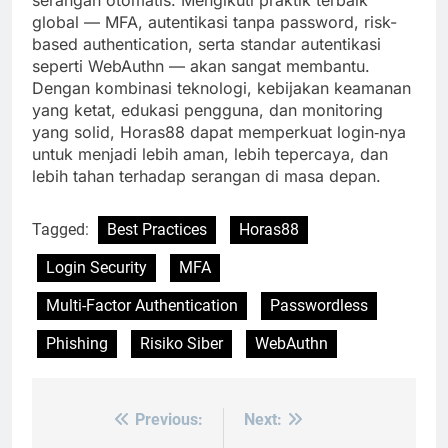
global — MFA, autentikasi tanpa password, risk-
based authentication, serta standar autentikasi
seperti WebAuthn — akan sangat membantu.
Dengan kombinasi teknologi, kebijakan keamanan
yang ketat, edukasi pengguna, dan monitoring
yang solid, Horas88 dapat memperkuat login‐nya
untuk menjadi lebih aman, lebih tepercaya, dan
lebih tahan terhadap serangan di masa depan.
Tagged:
Best Practices
Horas88
Login Security
MFA
Multi-Factor Authentication
Passwordless
Phishing
Risiko Siber
WebAuthn
Previous:
Next:
Post