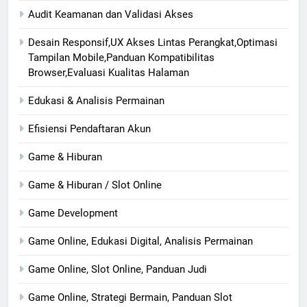
Audit Keamanan dan Validasi Akses
Desain Responsif,UX Akses Lintas Perangkat,Optimasi
Tampilan Mobile,Panduan Kompatibilitas
Browser,Evaluasi Kualitas Halaman
Edukasi & Analisis Permainan
Efisiensi Pendaftaran Akun
Game & Hiburan
Game & Hiburan / Slot Online
Game Development
Game Online, Edukasi Digital, Analisis Permainan
Game Online, Slot Online, Panduan Judi
Game Online, Strategi Bermain, Panduan Slot