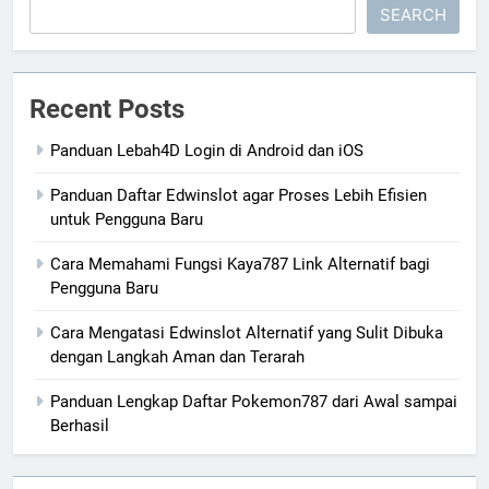
SEARCH
Recent Posts
Panduan Lebah4D Login di Android dan iOS
Panduan Daftar Edwinslot agar Proses Lebih Efisien
untuk Pengguna Baru
Cara Memahami Fungsi Kaya787 Link Alternatif bagi
Pengguna Baru
Cara Mengatasi Edwinslot Alternatif yang Sulit Dibuka
dengan Langkah Aman dan Terarah
Panduan Lengkap Daftar Pokemon787 dari Awal sampai
Berhasil