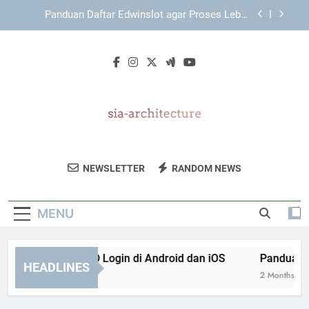
Skip
Cara Memahami Fungsi Kaya787 Link Alternatif
to
bagi Pengguna Baru
content
Cara Mengatasi Edwinslot Alternatif yang Sulit
Dibuka dengan Langkah Aman dan Terarah
Panduan Lebah4D Login di Android dan iOS
Panduan Daftar Edwinslot agar Proses Lebih
Efisien untuk Pengguna Baru
Cara Memahami Fungsi Kaya787 Link Alternatif
bagi Pengguna Baru
SIA Architecture
Jasa Desain Arsitektur Profesional Untuk
Cara Mengatasi Edwinslot Alternatif yang Sulit
NEWSLETTER
RANDOM NEWS
Dibuka dengan Langkah Aman dan Terarah
Proyek Bangunan Anda Dari SIA
Architecture. Kreativitas Dan Kualitas Dalam
MENU
Setiap Karya.
nduan Lebah4D Login di Android dan iOS
Panduan Dafta
HEADLINES
Months Ago
2 Months Ago