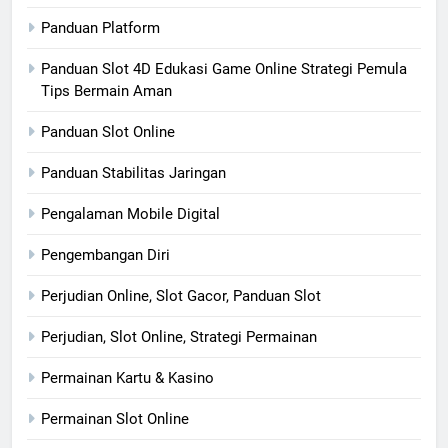
Panduan Platform
Panduan Slot 4D Edukasi Game Online Strategi Pemula
Tips Bermain Aman
Panduan Slot Online
Panduan Stabilitas Jaringan
Pengalaman Mobile Digital
Pengembangan Diri
Perjudian Online, Slot Gacor, Panduan Slot
Perjudian, Slot Online, Strategi Permainan
Permainan Kartu & Kasino
Permainan Slot Online