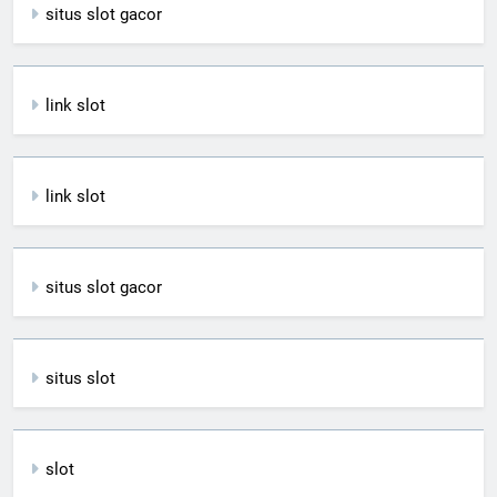
situs slot gacor
link slot
link slot
situs slot gacor
situs slot
slot