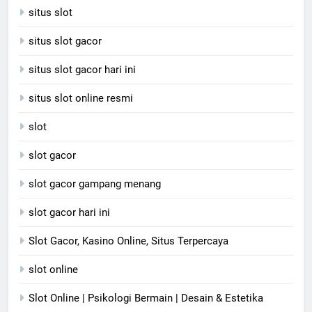
situs slot
situs slot gacor
situs slot gacor hari ini
situs slot online resmi
slot
slot gacor
slot gacor gampang menang
slot gacor hari ini
Slot Gacor, Kasino Online, Situs Terpercaya
slot online
Slot Online | Psikologi Bermain | Desain & Estetika