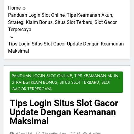
Home
Panduan Login Slot Online, Tips Keamanan Akun,
Strategi Klaim Bonus, Situs Slot Terbaru, Slot Gacor
Terpercaya
Tips Login Situs Slot Gacor Update Dengan Keamanan
Maksimal
PANDUAN LOGIN SLOT ONLINE, TIPS KEAMANAN AKUN,
STRATEGI KLAIM BONUS, SITUS SLOT TERBARU, SLOT
GACOR TERPERCAYA
Tips Login Situs Slot Gacor
Update Dengan Keamanan
Maksimal
0
62ba486
7 Months Ago
6 Mins