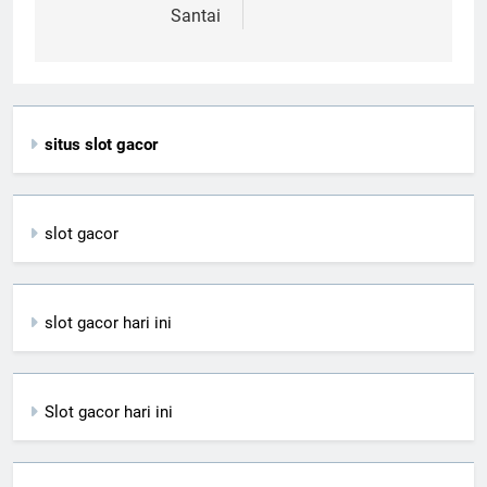
Santai
situs slot gacor
slot gacor
slot gacor hari ini
Slot gacor hari ini