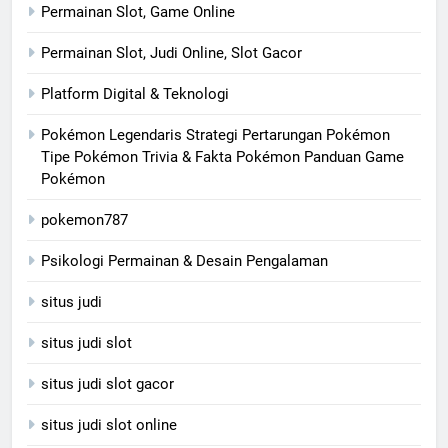
Permainan Slot, Game Online
Permainan Slot, Judi Online, Slot Gacor
Platform Digital & Teknologi
Pokémon Legendaris Strategi Pertarungan Pokémon
Tipe Pokémon Trivia & Fakta Pokémon Panduan Game
Pokémon
pokemon787
Psikologi Permainan & Desain Pengalaman
situs judi
situs judi slot
situs judi slot gacor
situs judi slot online