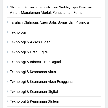
Strategi Bermain, Pengelolaan Waktu, Tips Bermain
Aman, Manajemen Modal, Pengalaman Pemain
Taruhan Olahraga, Agen Bola, Bonus dan Promosi
Teknologi
Teknologi & Akses Digital
Teknologi & Data Digital
Teknologi & Infrastruktur Digital
Teknologi & Keamanan Akun
Teknologi & Keamanan Akun Pengguna
Teknologi & Keamanan Digital
Teknologi & Keamanan Sistem