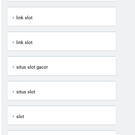
link slot
link slot
situs slot gacor
situs slot
slot