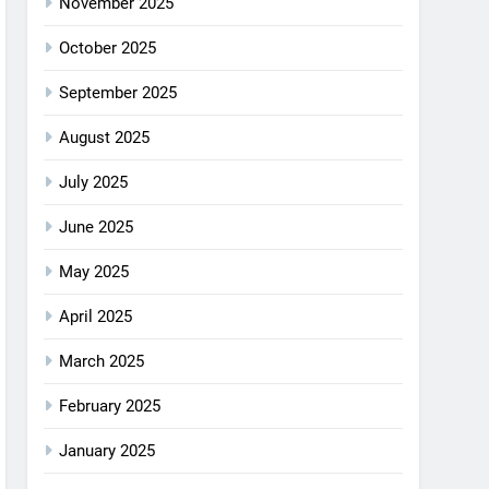
November 2025
October 2025
September 2025
August 2025
July 2025
June 2025
May 2025
April 2025
March 2025
February 2025
January 2025