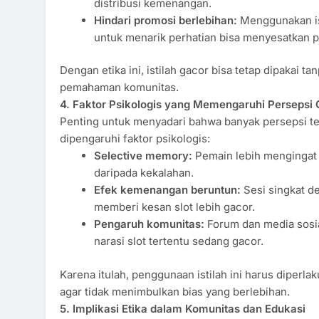
distribusi kemenangan.
Hindari promosi berlebihan:
Menggunakan is
untuk menarik perhatian bisa menyesatkan p
Dengan etika ini, istilah gacor bisa tetap dipakai t
pemahaman komunitas.
4. Faktor Psikologis yang Memengaruhi Persepsi
Penting untuk menyadari bahwa banyak persepsi te
dipengaruhi faktor psikologis:
Selective memory:
Pemain lebih mengingat
daripada kekalahan.
Efek kemenangan beruntun:
Sesi singkat d
memberi kesan slot lebih gacor.
Pengaruh komunitas:
Forum dan media sosi
narasi slot tertentu sedang gacor.
Karena itulah, penggunaan istilah ini harus diperla
agar tidak menimbulkan bias yang berlebihan.
5. Implikasi Etika dalam Komunitas dan Edukasi