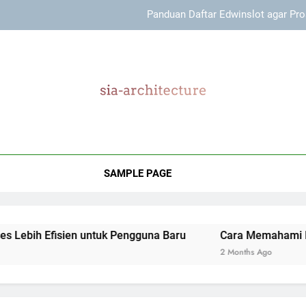
Panduan Daftar Edwinslot agar Pro
Cara Memahami Fungsi Kaya78
Cara Mengatasi Edwinslot Alternatif yang Sulit D
Pand
 Architecture
Panduan Daftar Edwinslot agar Pro
n Arsitektur Profesional Untuk Proyek Bangunan Anda Dari SIA A
Cara Memahami Fungsi Kaya78
SAMPLE PAGE
Cara Mengatasi Edwinslot Alternatif yang Sulit D
isien untuk Pengguna Baru
Cara Memahami Fungsi Kaya7
2 Months Ago