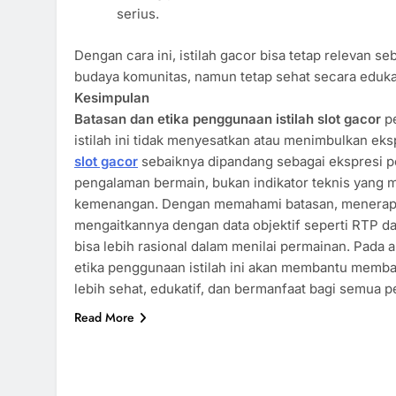
serius.
Dengan cara ini, istilah gacor bisa tetap relevan se
budaya komunitas, namun tetap sehat secara edukat
Kesimpulan
Batasan dan etika penggunaan istilah slot gacor
pe
istilah ini tidak menyesatkan atau menimbulkan eks
slot gacor
sebaiknya dipandang sebagai ekspresi p
pengalaman bermain, bukan indikator teknis yang 
kemenangan. Dengan memahami batasan, menerapka
mengaitkannya dengan data objektif seperti RTP dan
bisa lebih rasional dalam menilai permainan. Pada 
etika penggunaan istilah ini akan membantu memb
lebih sehat, edukatif, dan bermanfaat bagi semua p
Read More