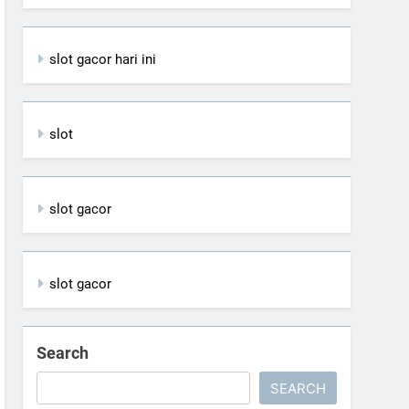
slot gacor hari ini
slot
slot gacor
slot gacor
Search
SEARCH