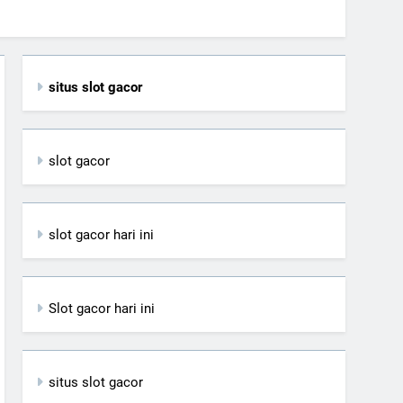
situs slot gacor
slot gacor
slot gacor hari ini
Slot gacor hari ini
situs slot gacor