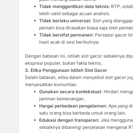
Tidak menggantikan data teknis:
RTP, volatil
lebih valid sebagai acuan analisis.
Tidak berlaku universal:
Slot yang dianggap
pemain bisa dirasakan biasa saja oleh pemain
Tidak bersifat permanen:
Persepsi gacor bi
hasil acak di sesi berikutnya.
Dengan batasan ini, istilah slot gacor sebaiknya d
ekspresi populer, bukan fakta teknis.
3. Etika Penggunaan Istilah Slot Gacor
Selain batasan, etika dalam menyebut slot gacor jug
menyesatkan komunitas:
Gunakan secara kontekstual:
Hindari meng
jaminan kemenangan.
Hargai perbedaan pengalaman:
Apa yang di
satu orang bisa berbeda untuk orang lain.
Edukasi dengan transparan:
Jika menggunaka
sebaiknya dibarengi penjelasan mengenai RTP,