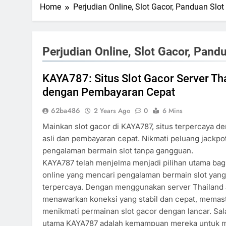
Home
Perjudian Online, Slot Gacor, Panduan Slot
Perjudian Online, Slot Gacor, Pand
KAYA787: Situs Slot Gacor Server Tha
dengan Pembayaran Cepat
62ba486
2 Years Ago
0
6 Mins
Mainkan slot gacor di KAYA787, situs terpercaya d
asli dan pembayaran cepat. Nikmati peluang jackpo
pengalaman bermain slot tanpa gangguan.
KAYA787 telah menjelma menjadi pilihan utama bagi
online yang mencari pengalaman bermain slot ya
terpercaya. Dengan menggunakan server Thailand asl
menawarkan koneksi yang stabil dan cepat, memas
menikmati permainan slot gacor dengan lancar. Sala
utama KAYA787 adalah kemampuan mereka untuk 