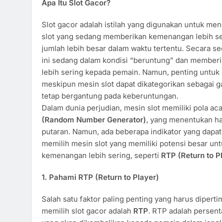
Apa Itu Slot Gacor?
Slot gacor adalah istilah yang digunakan untuk m
slot yang sedang memberikan kemenangan lebih se
jumlah lebih besar dalam waktu tertentu. Secara se
ini sedang dalam kondisi “beruntung” dan member
lebih sering kepada pemain. Namun, penting untuk
meskipun mesin slot dapat dikategorikan sebagai g
tetap bergantung pada keberuntungan.
Dalam dunia perjudian, mesin slot memiliki pola ac
(Random Number Generator)
, yang menentukan has
putaran. Namun, ada beberapa indikator yang dap
memilih mesin slot yang memiliki potensi besar u
kemenangan lebih sering, seperti
RTP (Return to P
1.
Pahami RTP (Return to Player)
Salah satu faktor paling penting yang harus dipert
memilih slot gacor adalah
RTP
. RTP adalah persenta