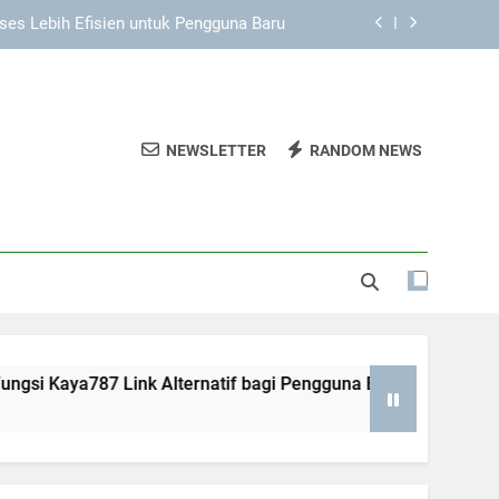
ses Lebih Efisien untuk Pengguna Baru
7 Link Alternatif bagi Pengguna Baru
ibuka dengan Langkah Aman dan Terarah
NEWSLETTER
RANDOM NEWS
uan Lebah4D Login di Android dan iOS
ses Lebih Efisien untuk Pengguna Baru
rchitecture. Kreativitas Dan Kualitas Dalam Setiap Karya.
7 Link Alternatif bagi Pengguna Baru
ibuka dengan Langkah Aman dan Terarah
 Link Alternatif bagi Pengguna Baru
Cara Mengatasi E
2 Months Ago