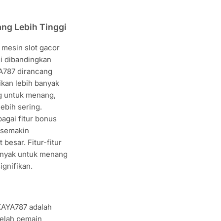
ng Lebih Tinggi
 mesin slot gacor
i dibandingkan
YA787 dirancang
kan lebih banyak
g untuk menang,
ebih sering.
agai fitur bonus
g semakin
besar. Fitur-fitur
anyak untuk menang
gnifikan.
 KAYA787 adalah
telah pemain