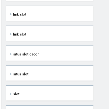
link slot
link slot
situs slot gacor
situs slot
slot