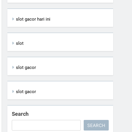
slot gacor hari ini
slot
slot gacor
slot gacor
Search
SEARCH