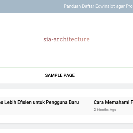
Panduan Daftar Edwinslot agar Pro
Cara Memahami Fungsi Kaya78
Cara Mengatasi Edwinslot Alternatif yang Sulit D
Pand
 Architecture
Panduan Daftar Edwinslot agar Pro
n Arsitektur Profesional Untuk Proyek Bangunan Anda Dari SIA A
Cara Memahami Fungsi Kaya78
SAMPLE PAGE
Cara Mengatasi Edwinslot Alternatif yang Sulit D
ien untuk Pengguna Baru
Cara Memahami Fungsi Kaya787
2 Months Ago