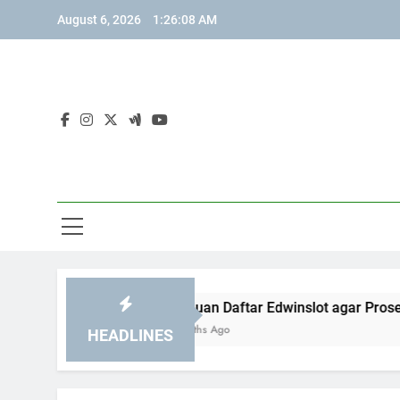
Skip
August 6, 2026
1:26:09 AM
to
content
SIA
Jasa Desai
n iOS
Panduan Daftar Edwinslot agar Proses Lebih Efis
2 Months Ago
HEADLINES