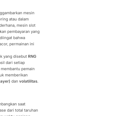
enggambarkan mesin
ring atau dalam
derhana, mesin slot
ikan pembayaran yang
 diingat bahwa
acor, permainan ini
ak yang disebut
RNG
il dari setiap
at membantu pemain
ntuk memberikan
layer)
dan
volatilitas
.
imbangkan saat
se dari total taruhan