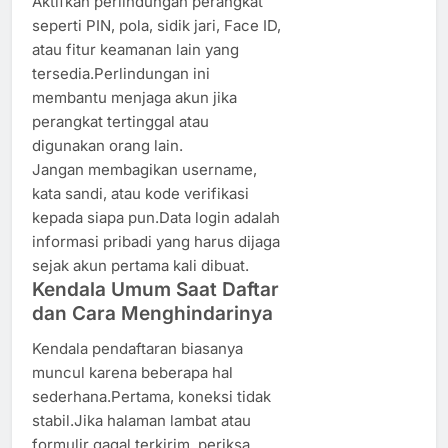
Aktifkan perlindungan perangkat
seperti PIN, pola, sidik jari, Face ID,
atau fitur keamanan lain yang
tersedia.Perlindungan ini
membantu menjaga akun jika
perangkat tertinggal atau
digunakan orang lain.
Jangan membagikan username,
kata sandi, atau kode verifikasi
kepada siapa pun.Data login adalah
informasi pribadi yang harus dijaga
sejak akun pertama kali dibuat.
Kendala Umum Saat Daftar
dan Cara Menghindarinya
Kendala pendaftaran biasanya
muncul karena beberapa hal
sederhana.Pertama, koneksi tidak
stabil.Jika halaman lambat atau
formulir gagal terkirim, periksa