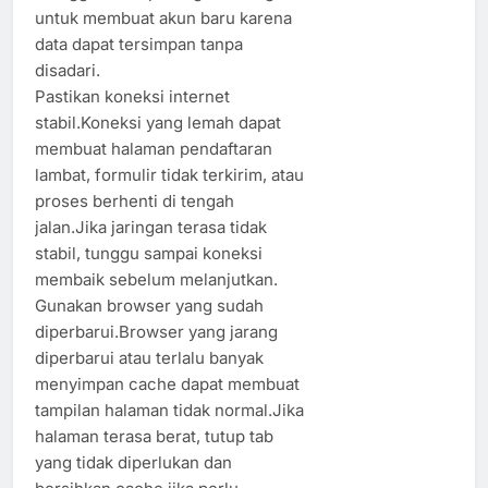
untuk membuat akun baru karena
data dapat tersimpan tanpa
disadari.
Pastikan koneksi internet
stabil.Koneksi yang lemah dapat
membuat halaman pendaftaran
lambat, formulir tidak terkirim, atau
proses berhenti di tengah
jalan.Jika jaringan terasa tidak
stabil, tunggu sampai koneksi
membaik sebelum melanjutkan.
Gunakan browser yang sudah
diperbarui.Browser yang jarang
diperbarui atau terlalu banyak
menyimpan cache dapat membuat
tampilan halaman tidak normal.Jika
halaman terasa berat, tutup tab
yang tidak diperlukan dan