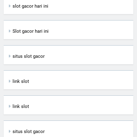
slot gacor hari ini
Slot gacor hari ini
situs slot gacor
link slot
link slot
situs slot gacor