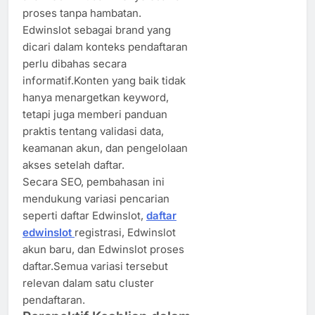
proses tanpa hambatan.
Edwinslot sebagai brand yang
dicari dalam konteks pendaftaran
perlu dibahas secara
informatif.Konten yang baik tidak
hanya menargetkan keyword,
tetapi juga memberi panduan
praktis tentang validasi data,
keamanan akun, dan pengelolaan
akses setelah daftar.
Secara SEO, pembahasan ini
mendukung variasi pencarian
seperti daftar Edwinslot,
daftar
edwinslot
registrasi, Edwinslot
akun baru, dan Edwinslot proses
daftar.Semua variasi tersebut
relevan dalam satu cluster
pendaftaran.