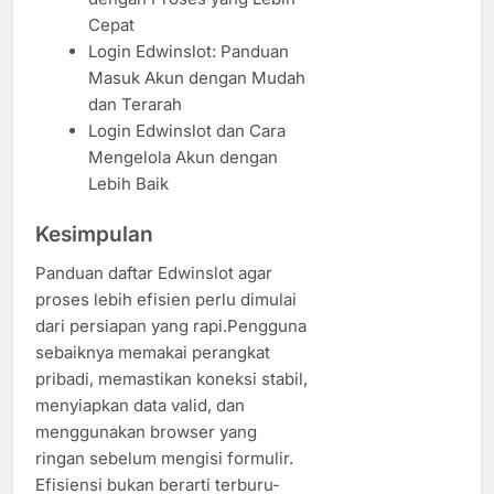
Cepat
Login Edwinslot: Panduan
Masuk Akun dengan Mudah
dan Terarah
Login Edwinslot dan Cara
Mengelola Akun dengan
Lebih Baik
Kesimpulan
Panduan daftar Edwinslot agar
proses lebih efisien perlu dimulai
dari persiapan yang rapi.Pengguna
sebaiknya memakai perangkat
pribadi, memastikan koneksi stabil,
menyiapkan data valid, dan
menggunakan browser yang
ringan sebelum mengisi formulir.
Efisiensi bukan berarti terburu-