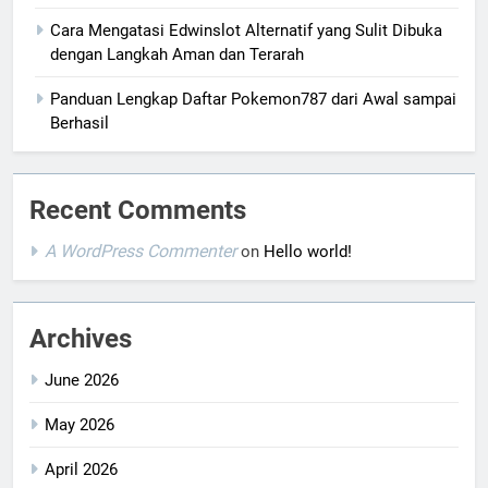
Cara Mengatasi Edwinslot Alternatif yang Sulit Dibuka
dengan Langkah Aman dan Terarah
Panduan Lengkap Daftar Pokemon787 dari Awal sampai
Berhasil
Recent Comments
A WordPress Commenter
on
Hello world!
Archives
June 2026
May 2026
April 2026