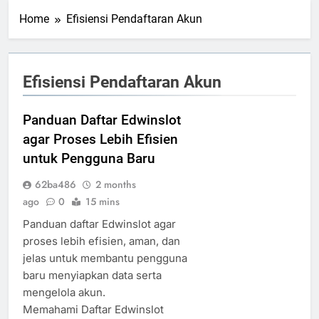
Home
Efisiensi Pendaftaran Akun
Efisiensi Pendaftaran Akun
Panduan Daftar Edwinslot
agar Proses Lebih Efisien
untuk Pengguna Baru
62ba486
2 months
ago
0
15 mins
Panduan daftar Edwinslot agar
proses lebih efisien, aman, dan
jelas untuk membantu pengguna
baru menyiapkan data serta
mengelola akun.
Memahami Daftar Edwinslot