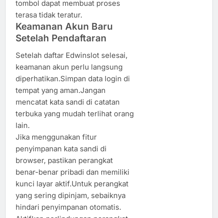
tombol dapat membuat proses
terasa tidak teratur.
Keamanan Akun Baru
Setelah Pendaftaran
Setelah daftar Edwinslot selesai,
keamanan akun perlu langsung
diperhatikan.Simpan data login di
tempat yang aman.Jangan
mencatat kata sandi di catatan
terbuka yang mudah terlihat orang
lain.
Jika menggunakan fitur
penyimpanan kata sandi di
browser, pastikan perangkat
benar-benar pribadi dan memiliki
kunci layar aktif.Untuk perangkat
yang sering dipinjam, sebaiknya
hindari penyimpanan otomatis.