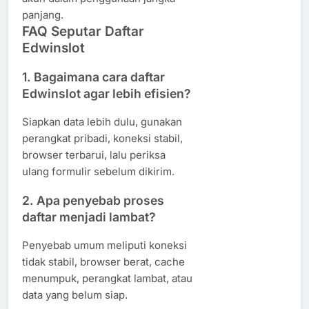
panjang.
FAQ Seputar Daftar
Edwinslot
1. Bagaimana cara daftar
Edwinslot agar lebih efisien?
Siapkan data lebih dulu, gunakan
perangkat pribadi, koneksi stabil,
browser terbarui, lalu periksa
ulang formulir sebelum dikirim.
2. Apa penyebab proses
daftar menjadi lambat?
Penyebab umum meliputi koneksi
tidak stabil, browser berat, cache
menumpuk, perangkat lambat, atau
data yang belum siap.