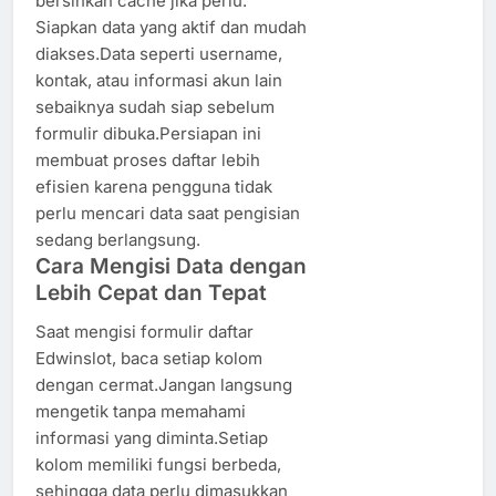
bersihkan cache jika perlu.
Siapkan data yang aktif dan mudah
diakses.Data seperti username,
kontak, atau informasi akun lain
sebaiknya sudah siap sebelum
formulir dibuka.Persiapan ini
membuat proses daftar lebih
efisien karena pengguna tidak
perlu mencari data saat pengisian
sedang berlangsung.
Cara Mengisi Data dengan
Lebih Cepat dan Tepat
Saat mengisi formulir daftar
Edwinslot, baca setiap kolom
dengan cermat.Jangan langsung
mengetik tanpa memahami
informasi yang diminta.Setiap
kolom memiliki fungsi berbeda,
sehingga data perlu dimasukkan