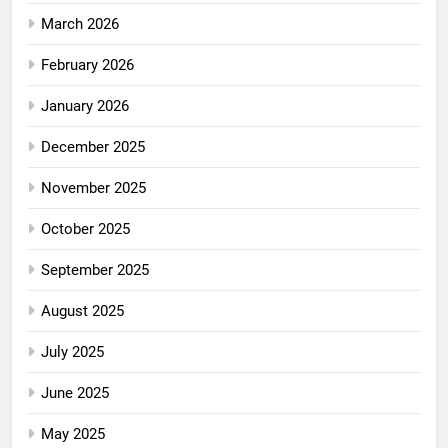
March 2026
February 2026
January 2026
December 2025
November 2025
October 2025
September 2025
August 2025
July 2025
June 2025
May 2025