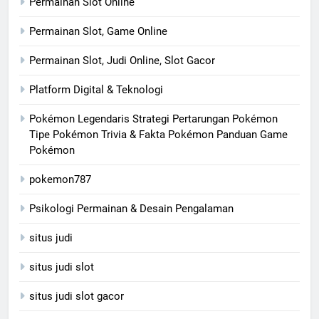
Permainan Slot Online
Permainan Slot, Game Online
Permainan Slot, Judi Online, Slot Gacor
Platform Digital & Teknologi
Pokémon Legendaris Strategi Pertarungan Pokémon
Tipe Pokémon Trivia & Fakta Pokémon Panduan Game
Pokémon
pokemon787
Psikologi Permainan & Desain Pengalaman
situs judi
situs judi slot
situs judi slot gacor