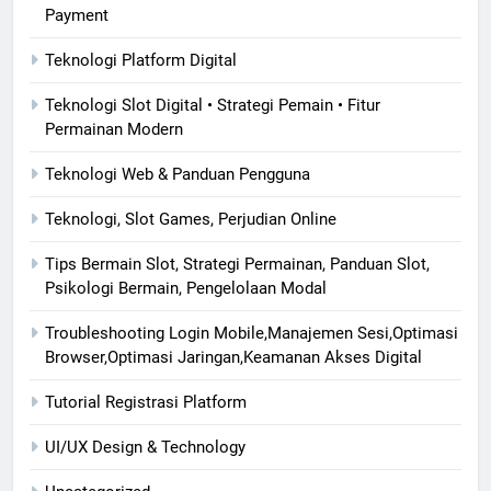
Payment
Teknologi Platform Digital
Teknologi Slot Digital • Strategi Pemain • Fitur
Permainan Modern
Teknologi Web & Panduan Pengguna
Teknologi, Slot Games, Perjudian Online
Tips Bermain Slot, Strategi Permainan, Panduan Slot,
Psikologi Bermain, Pengelolaan Modal
Troubleshooting Login Mobile,Manajemen Sesi,Optimasi
Browser,Optimasi Jaringan,Keamanan Akses Digital
Tutorial Registrasi Platform
UI/UX Design & Technology