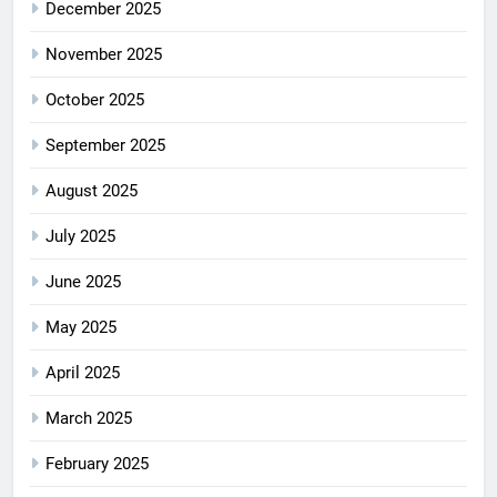
December 2025
November 2025
October 2025
September 2025
August 2025
July 2025
June 2025
May 2025
April 2025
March 2025
February 2025