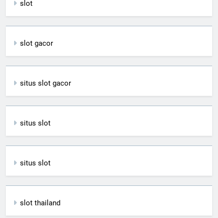
slot
slot gacor
situs slot gacor
situs slot
situs slot
slot thailand