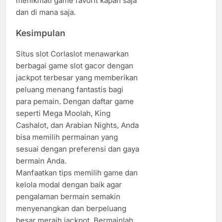
menikmati game favorit kapan saja
dan di mana saja.
Kesimpulan
Situs slot Corlaslot menawarkan
berbagai game slot gacor dengan
jackpot terbesar yang memberikan
peluang menang fantastis bagi
para pemain. Dengan daftar game
seperti Mega Moolah, King
Cashalot, dan Arabian Nights, Anda
bisa memilih permainan yang
sesuai dengan preferensi dan gaya
bermain Anda.
Manfaatkan tips memilih game dan
kelola modal dengan baik agar
pengalaman bermain semakin
menyenangkan dan berpeluang
besar meraih jackpot. Bermainlah