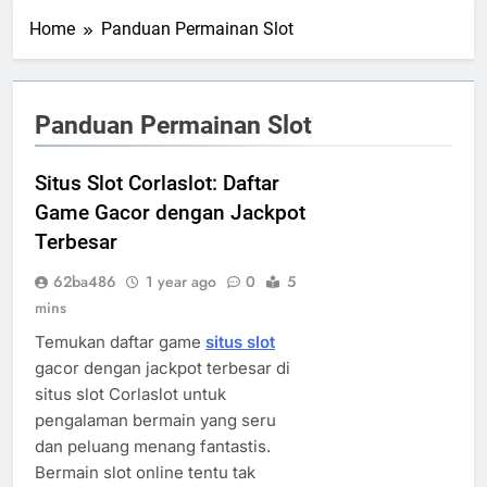
Home
Panduan Permainan Slot
Panduan Permainan Slot
Situs Slot Corlaslot: Daftar
Game Gacor dengan Jackpot
Terbesar
62ba486
1 year ago
0
5
mins
Temukan daftar game
situs slot
gacor dengan jackpot terbesar di
situs slot Corlaslot untuk
pengalaman bermain yang seru
dan peluang menang fantastis.
Bermain slot online tentu tak