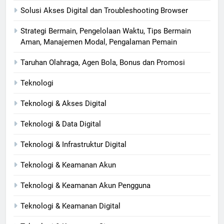
Solusi Akses Digital dan Troubleshooting Browser
Strategi Bermain, Pengelolaan Waktu, Tips Bermain
Aman, Manajemen Modal, Pengalaman Pemain
Taruhan Olahraga, Agen Bola, Bonus dan Promosi
Teknologi
Teknologi & Akses Digital
Teknologi & Data Digital
Teknologi & Infrastruktur Digital
Teknologi & Keamanan Akun
Teknologi & Keamanan Akun Pengguna
Teknologi & Keamanan Digital