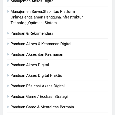
Manajemen Akses Digital
Manajemen Server,Stabilitas Platform
Online,Pengalaman Pengguna,Infrastruktur
Teknologi,Optimasi Sistem
Panduan & Rekomendasi
Panduan Akses & Keamanan Digital
Panduan Akses dan Keamanan
Panduan Akses Digital
Panduan Akses Digital Praktis
Panduan Efisiensi Akses Digital
Panduan Game / Edukasi Strategi
Panduan Game & Mentalitas Bermain