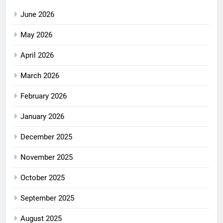
June 2026
May 2026
April 2026
March 2026
February 2026
January 2026
December 2025
November 2025
October 2025
September 2025
August 2025