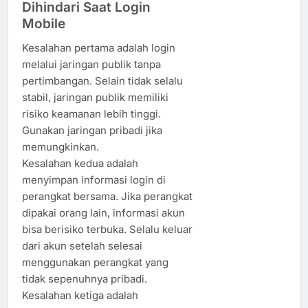
Dihindari Saat Login
Mobile
Kesalahan pertama adalah login
melalui jaringan publik tanpa
pertimbangan. Selain tidak selalu
stabil, jaringan publik memiliki
risiko keamanan lebih tinggi.
Gunakan jaringan pribadi jika
memungkinkan.
Kesalahan kedua adalah
menyimpan informasi login di
perangkat bersama. Jika perangkat
dipakai orang lain, informasi akun
bisa berisiko terbuka. Selalu keluar
dari akun setelah selesai
menggunakan perangkat yang
tidak sepenuhnya pribadi.
Kesalahan ketiga adalah