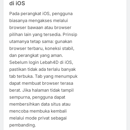
di iOS
Pada perangkat iOS, pengguna
biasanya mengakses melalui
browser bawaan atau browser
pilihan lain yang tersedia. Prinsip
utamanya tetap sama: gunakan
browser terbaru, koneksi stabil,
dan perangkat yang aman.
Sebelum login Lebah4D di iOS,
pastikan tidak ada terlalu banyak
tab terbuka. Tab yang menumpuk
dapat membuat browser terasa
berat. Jika halaman tidak tampil
sempurna, pengguna dapat
membersihkan data situs atau
mencoba membuka kembali
melalui mode privat sebagai
pembanding.