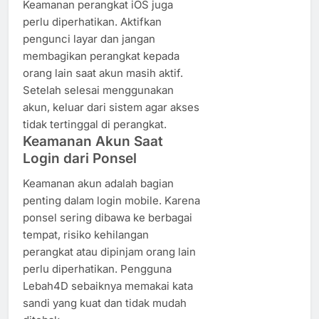
Keamanan perangkat iOS juga
perlu diperhatikan. Aktifkan
pengunci layar dan jangan
membagikan perangkat kepada
orang lain saat akun masih aktif.
Setelah selesai menggunakan
akun, keluar dari sistem agar akses
tidak tertinggal di perangkat.
Keamanan Akun Saat
Login dari Ponsel
Keamanan akun adalah bagian
penting dalam login mobile. Karena
ponsel sering dibawa ke berbagai
tempat, risiko kehilangan
perangkat atau dipinjam orang lain
perlu diperhatikan. Pengguna
Lebah4D sebaiknya memakai kata
sandi yang kuat dan tidak mudah