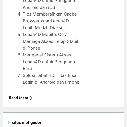
Lebah4D untuk Pengguna
Android dan iOS
Tips Membersihkan Cache
Browser agar Lebah4D
Lebih Mudah Diakses
Lebah4D Mobile: Cara
Menjaga Akses Tetap Stabil
di Ponsel
Mengenal Sistem Akses
Lebah4D untuk Pengguna
Baru
Solusi Lebah4D Tidak Bisa
Login di Android dan iPhone
Read More
situs slot gacor