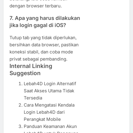
dengan browser terbaru.
7. Apa yang harus dilakukan
jika login gagal di iOS?
Tutup tab yang tidak diperlukan,
bersihkan data browser, pastikan
koneksi stabil, dan coba mode
privat sebagai pembanding.
Internal Linking
Suggestion
Lebah4D Login Alternatif
Saat Akses Utama Tidak
Tersedia
Cara Mengatasi Kendala
Login Lebah4D dari
Perangkat Mobile
Panduan Keamanan Akun