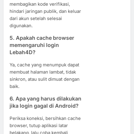
membagikan kode verifikasi,
hindari jaringan publik, dan keluar
dari akun setelah selesai
digunakan.
5. Apakah cache browser
memengaruhi login
Lebah4D?
Ya, cache yang menumpuk dapat
membuat halaman lambat, tidak
sinkron, atau sulit dimuat dengan
baik.
6. Apa yang harus dilakukan
jika login gagal di Android?
Periksa koneksi, bersihkan cache
browser, tutup aplikasi latar
belakang, lalu coba kembali