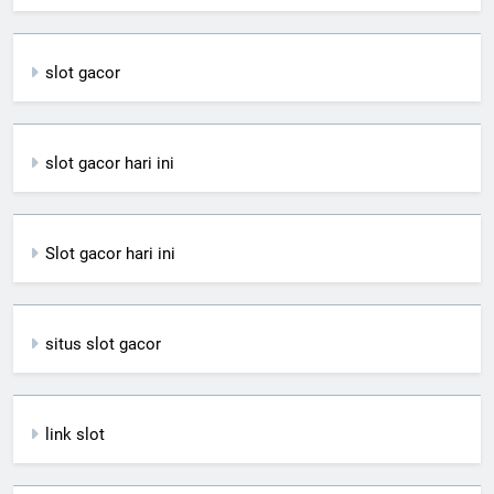
slot gacor
slot gacor hari ini
Slot gacor hari ini
situs slot gacor
link slot