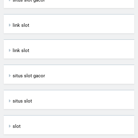
link slot
link slot
situs slot gacor
situs slot
slot