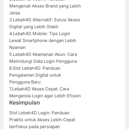
Mengenali Akses Brand yang Lebih
Jelas
3.Lebah4D Alternatif: Solusi Akses
Digital yang Lebih Stabil
4.Lebah4D Mobile: Tips Login
Lewat Smartphone dengan Lebih
Nyaman
5.Lebah4D Keamanan Akun: Cara
Melindungi Data Login Pengguna
6.Slot Lebah4D: Panduan
Pengalaman Digital untuk
Pengguna Baru
7.Lebah4D Akses Cepat: Cara
Mengelola Login agar Lebih Efisien
Kesimpulan
Slot Lebah4D Login: Panduan
Praktis untuk Akses Lebih Cepat
berfokus pada persiapan