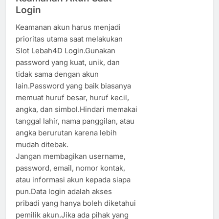
Login
Keamanan akun harus menjadi
prioritas utama saat melakukan
Slot Lebah4D Login.Gunakan
password yang kuat, unik, dan
tidak sama dengan akun
lain.Password yang baik biasanya
memuat huruf besar, huruf kecil,
angka, dan simbol.Hindari memakai
tanggal lahir, nama panggilan, atau
angka berurutan karena lebih
mudah ditebak.
Jangan membagikan username,
password, email, nomor kontak,
atau informasi akun kepada siapa
pun.Data login adalah akses
pribadi yang hanya boleh diketahui
pemilik akun.Jika ada pihak yang