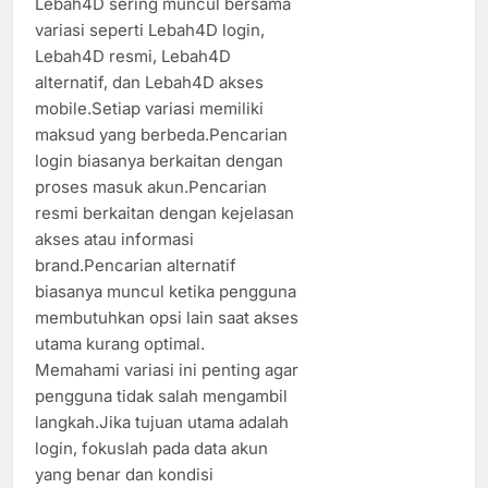
Lebah4D sering muncul bersama
variasi seperti Lebah4D login,
Lebah4D resmi, Lebah4D
alternatif, dan Lebah4D akses
mobile.Setiap variasi memiliki
maksud yang berbeda.Pencarian
login biasanya berkaitan dengan
proses masuk akun.Pencarian
resmi berkaitan dengan kejelasan
akses atau informasi
brand.Pencarian alternatif
biasanya muncul ketika pengguna
membutuhkan opsi lain saat akses
utama kurang optimal.
Memahami variasi ini penting agar
pengguna tidak salah mengambil
langkah.Jika tujuan utama adalah
login, fokuslah pada data akun
yang benar dan kondisi