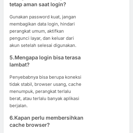
tetap aman saat login?
Gunakan password kuat, jangan
membagikan data login, hindari
perangkat umum, aktifkan
pengunci layar, dan keluar dari
akun setelah selesai digunakan.
5.Mengapa login bisa terasa
lambat?
Penyebabnya bisa berupa koneksi
tidak stabil, browser usang, cache
menumpuk, perangkat terlalu
berat, atau terlalu banyak aplikasi
berjalan.
6.Kapan perlu membersihkan
cache browser?