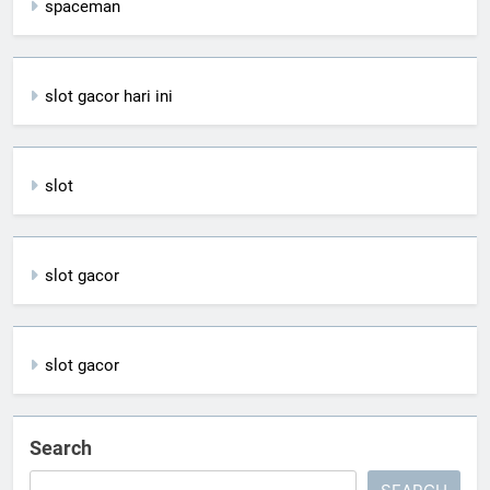
spaceman
slot gacor hari ini
slot
slot gacor
slot gacor
Search