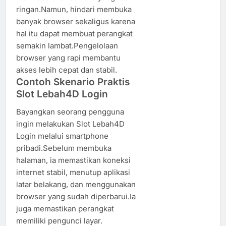
ringan.Namun, hindari membuka
banyak browser sekaligus karena
hal itu dapat membuat perangkat
semakin lambat.Pengelolaan
browser yang rapi membantu
akses lebih cepat dan stabil.
Contoh Skenario Praktis
Slot Lebah4D Login
Bayangkan seorang pengguna
ingin melakukan Slot Lebah4D
Login melalui smartphone
pribadi.Sebelum membuka
halaman, ia memastikan koneksi
internet stabil, menutup aplikasi
latar belakang, dan menggunakan
browser yang sudah diperbarui.Ia
juga memastikan perangkat
memiliki pengunci layar.