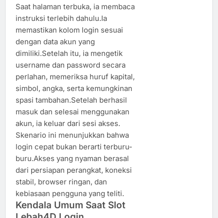
Saat halaman terbuka, ia membaca
instruksi terlebih dahulu.Ia
memastikan kolom login sesuai
dengan data akun yang
dimiliki.Setelah itu, ia mengetik
username dan password secara
perlahan, memeriksa huruf kapital,
simbol, angka, serta kemungkinan
spasi tambahan.Setelah berhasil
masuk dan selesai menggunakan
akun, ia keluar dari sesi akses.
Skenario ini menunjukkan bahwa
login cepat bukan berarti terburu-
buru.Akses yang nyaman berasal
dari persiapan perangkat, koneksi
stabil, browser ringan, dan
kebiasaan pengguna yang teliti.
Kendala Umum Saat Slot
Lebah4D Login