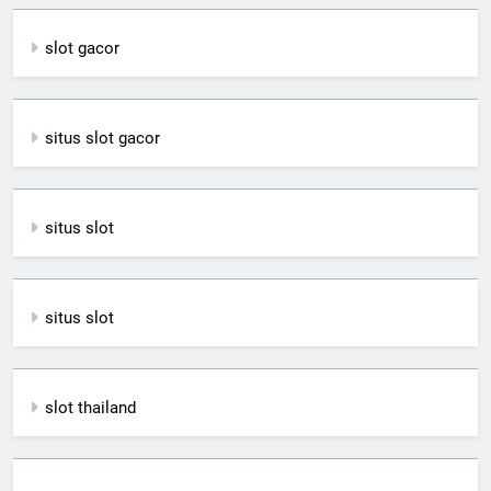
slot gacor
situs slot gacor
situs slot
situs slot
slot thailand