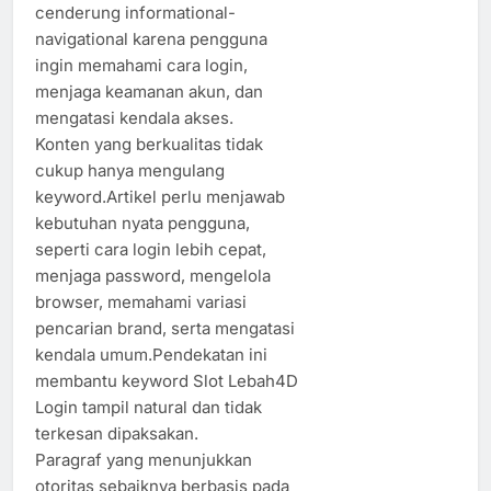
cenderung informational-
navigational karena pengguna
ingin memahami cara login,
menjaga keamanan akun, dan
mengatasi kendala akses.
Konten yang berkualitas tidak
cukup hanya mengulang
keyword.Artikel perlu menjawab
kebutuhan nyata pengguna,
seperti cara login lebih cepat,
menjaga password, mengelola
browser, memahami variasi
pencarian brand, serta mengatasi
kendala umum.Pendekatan ini
membantu keyword Slot Lebah4D
Login tampil natural dan tidak
terkesan dipaksakan.
Paragraf yang menunjukkan
otoritas sebaiknya berbasis pada