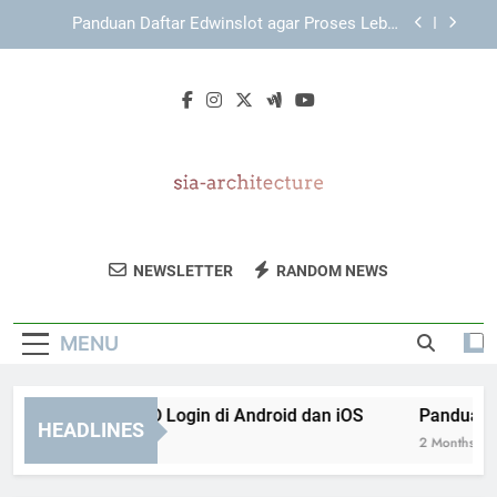
Skip
Cara Memahami Fungsi Kaya787 Link Alternatif
to
bagi Pengguna Baru
content
Cara Mengatasi Edwinslot Alternatif yang Sulit
Dibuka dengan Langkah Aman dan Terarah
Panduan Lebah4D Login di Android dan iOS
Panduan Daftar Edwinslot agar Proses Lebih
Efisien untuk Pengguna Baru
Cara Memahami Fungsi Kaya787 Link Alternatif
bagi Pengguna Baru
SIA Architecture
Jasa Desain Arsitektur Profesional Untuk
Cara Mengatasi Edwinslot Alternatif yang Sulit
NEWSLETTER
RANDOM NEWS
Dibuka dengan Langkah Aman dan Terarah
Proyek Bangunan Anda Dari SIA
Architecture. Kreativitas Dan Kualitas Dalam
MENU
Setiap Karya.
nduan Lebah4D Login di Android dan iOS
Panduan Dafta
HEADLINES
Months Ago
2 Months Ago