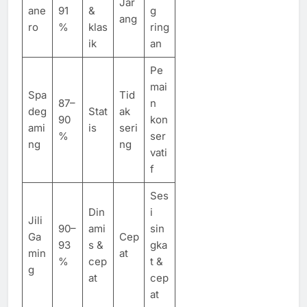
Jar
ane
91
&
g
ang
ro
%
klas
ring
ik
an
Pe
mai
Spa
Tid
87–
n
deg
Stat
ak
90
kon
ami
is
seri
%
ser
ng
ng
vati
f
Ses
Din
i
Jili
90–
ami
sin
Ga
Cep
93
s &
gka
min
at
%
cep
t &
g
at
cep
at