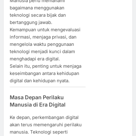
Manusia perlu memahami
bagaimana menggunakan
teknologi secara bijak dan
bertanggung jawab.
Kemampuan untuk mengevaluasi
informasi, menjaga privasi, dan
mengelola waktu penggunaan
teknologi menjadi kunci dalam
menghadapi era digital.
Selain itu, penting untuk menjaga
keseimbangan antara kehidupan
digital dan kehidupan nyata.
Masa Depan Perilaku
Manusia di Era Digital
Ke depan, perkembangan digital
akan terus memengaruhi perilaku
manusia. Teknologi seperti