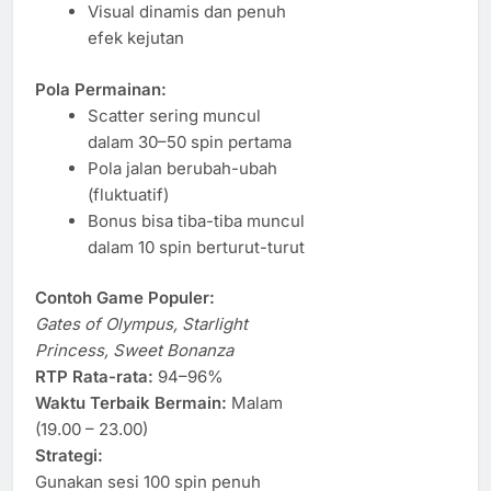
Visual dinamis dan penuh
efek kejutan
Pola Permainan:
Scatter sering muncul
dalam 30–50 spin pertama
Pola jalan berubah-ubah
(fluktuatif)
Bonus bisa tiba-tiba muncul
dalam 10 spin berturut-turut
Contoh Game Populer:
Gates of Olympus, Starlight
Princess, Sweet Bonanza
RTP Rata-rata:
94–96%
Waktu Terbaik Bermain:
Malam
(19.00 – 23.00)
Strategi:
Gunakan sesi 100 spin penuh