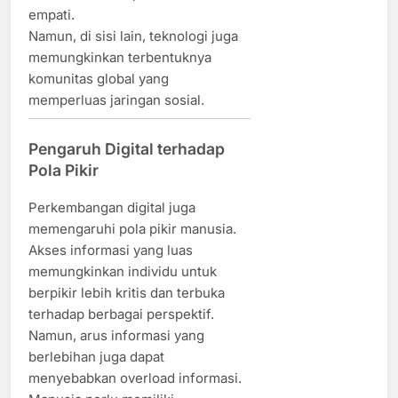
empati.
Namun, di sisi lain, teknologi juga
memungkinkan terbentuknya
komunitas global yang
memperluas jaringan sosial.
Pengaruh Digital terhadap
Pola Pikir
Perkembangan digital juga
memengaruhi pola pikir manusia.
Akses informasi yang luas
memungkinkan individu untuk
berpikir lebih kritis dan terbuka
terhadap berbagai perspektif.
Namun, arus informasi yang
berlebihan juga dapat
menyebabkan overload informasi.