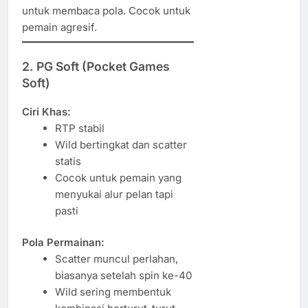
untuk membaca pola. Cocok untuk
pemain agresif.
2. PG Soft (Pocket Games
Soft)
Ciri Khas:
RTP stabil
Wild bertingkat dan scatter
statis
Cocok untuk pemain yang
menyukai alur pelan tapi
pasti
Pola Permainan:
Scatter muncul perlahan,
biasanya setelah spin ke-40
Wild sering membentuk