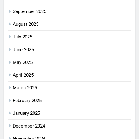
September 2025
August 2025
July 2025
June 2025
May 2025
April 2025
March 2025
February 2025
January 2025
December 2024
November 2024