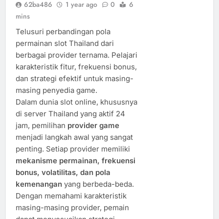
62ba486
1 year ago
0
6
mins
Telusuri perbandingan pola
permainan slot Thailand dari
berbagai provider ternama. Pelajari
karakteristik fitur, frekuensi bonus,
dan strategi efektif untuk masing-
masing penyedia game.
Dalam dunia slot online, khususnya
di server Thailand yang aktif 24
jam, pemilihan
provider game
menjadi langkah awal yang sangat
penting. Setiap provider memiliki
mekanisme permainan, frekuensi
bonus, volatilitas, dan pola
kemenangan
yang berbeda-beda.
Dengan memahami karakteristik
masing-masing provider, pemain