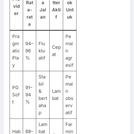
Rat
a
tter
ok
vid
a-
Jal
Akti
Unt
er
rat
an
f
uk
a
Pra
Pe
gm
94–
Flu
mai
Cep
atic
96
ktu
n
at
Pla
%
atif
agr
y
esif
Sta
Pe
bil
mai
PG
91–
&
Lam
n
Sof
94
bert
bat
obs
t
%
aha
erv
p
atif
Lam
Far
Hab
88–
bat
min