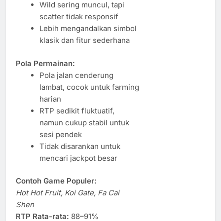
Wild sering muncul, tapi
scatter tidak responsif
Lebih mengandalkan simbol
klasik dan fitur sederhana
Pola Permainan:
Pola jalan cenderung
lambat, cocok untuk farming
harian
RTP sedikit fluktuatif,
namun cukup stabil untuk
sesi pendek
Tidak disarankan untuk
mencari jackpot besar
Contoh Game Populer:
Hot Hot Fruit, Koi Gate, Fa Cai
Shen
RTP Rata-rata:
88–91%