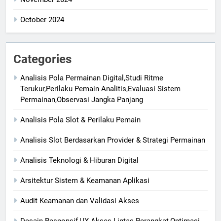
October 2024
Categories
Analisis Pola Permainan Digital,Studi Ritme
Terukur,Perilaku Pemain Analitis,Evaluasi Sistem
Permainan,Observasi Jangka Panjang
Analisis Pola Slot & Perilaku Pemain
Analisis Slot Berdasarkan Provider & Strategi Permainan
Analisis Teknologi & Hiburan Digital
Arsitektur Sistem & Keamanan Aplikasi
Audit Keamanan dan Validasi Akses
Desain Responsif,UX Akses Lintas Perangkat,Optimasi