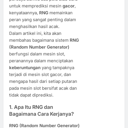
untuk memprediksi mesin
gacor
,
kenyataannya,
RNG
memainkan
peran yang sangat penting dalam
menghasilkan hasil acak.
Dalam artikel ini, kita akan
membahas bagaimana sistem
RNG
(Random Number Generator)
berfungsi dalam mesin slot,
peranannya dalam menciptakan
keberuntungan
yang tampaknya
terjadi di mesin slot gacor, dan
mengapa hasil dari setiap putaran
pada mesin slot bersifat acak dan
tidak dapat diprediksi.
1. Apa Itu RNG dan
Bagaimana Cara Kerjanya?
RNG (Random Number Generator)