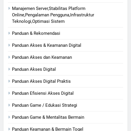
Manajemen Server,Stabilitas Platform
Online,Pengalaman Pengguna,Infrastruktur
Teknologi,Optimasi Sistem
Panduan & Rekomendasi
Panduan Akses & Keamanan Digital
Panduan Akses dan Keamanan
Panduan Akses Digital
Panduan Akses Digital Praktis
Panduan Efisiensi Akses Digital
Panduan Game / Edukasi Strategi
Panduan Game & Mentalitas Bermain
Panduan Keamanan & Bermain Togel