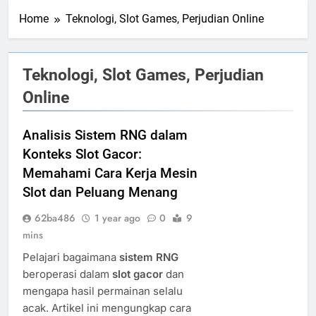
Home
Teknologi, Slot Games, Perjudian Online
Teknologi, Slot Games, Perjudian
Online
Analisis Sistem RNG dalam
Konteks Slot Gacor:
Memahami Cara Kerja Mesin
Slot dan Peluang Menang
62ba486
1 year ago
0
9
mins
Pelajari bagaimana
sistem RNG
beroperasi dalam
slot gacor
dan
mengapa hasil permainan selalu
acak. Artikel ini mengungkap cara