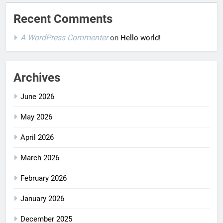
Recent Comments
A WordPress Commenter
on
Hello world!
Archives
June 2026
May 2026
April 2026
March 2026
February 2026
January 2026
December 2025