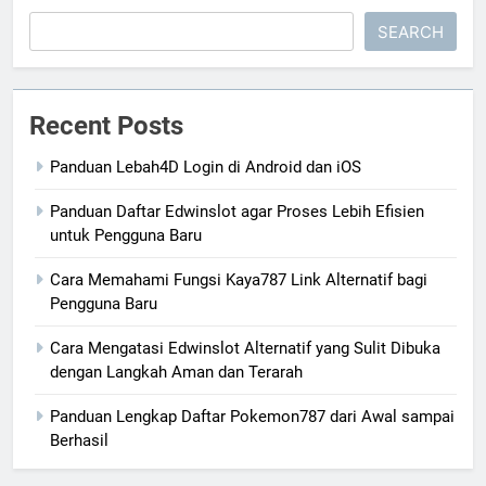
SEARCH
Recent Posts
Panduan Lebah4D Login di Android dan iOS
Panduan Daftar Edwinslot agar Proses Lebih Efisien
untuk Pengguna Baru
Cara Memahami Fungsi Kaya787 Link Alternatif bagi
Pengguna Baru
Cara Mengatasi Edwinslot Alternatif yang Sulit Dibuka
dengan Langkah Aman dan Terarah
Panduan Lengkap Daftar Pokemon787 dari Awal sampai
Berhasil