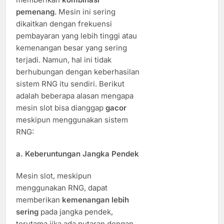
pemenang
. Mesin ini sering
dikaitkan dengan frekuensi
pembayaran yang lebih tinggi atau
kemenangan besar yang sering
terjadi. Namun, hal ini tidak
berhubungan dengan keberhasilan
sistem RNG itu sendiri. Berikut
adalah beberapa alasan mengapa
mesin slot bisa dianggap
gacor
meskipun menggunakan sistem
RNG:
a.
Keberuntungan Jangka Pendek
Mesin slot, meskipun
menggunakan RNG, dapat
memberikan
kemenangan lebih
sering
pada jangka pendek,
terutama jika ada putaran dengan