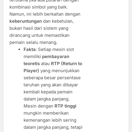
kombinasi simbol yang baik.
Namun, ini lebih berkaitan dengan
keberuntungan
dan kebetulan,
bukan hasil dari sistem yang
dirancang untuk memastikan
pemain selalu menang.
Fakta
: Setiap mesin slot
memiliki
pembayaran
teoretis
atau
RTP (Return to
Player)
yang menunjukkan
seberapa besar persentase
taruhan yang akan dibayar
kembali kepada pemain
dalam jangka panjang.
Mesin dengan
RTP tinggi
mungkin memberikan
kemenangan lebih sering
dalam jangka panjang, tetapi