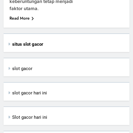
keberuntungan tetap menjadi
faktor utama
.
Read More
situs slot gacor
slot gacor
slot gacor hari ini
Slot gacor hari ini