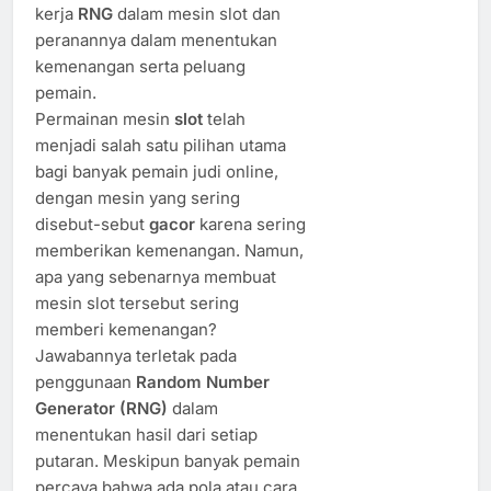
kerja
RNG
dalam mesin slot dan
peranannya dalam menentukan
kemenangan serta peluang
pemain.
Permainan mesin
slot
telah
menjadi salah satu pilihan utama
bagi banyak pemain judi online,
dengan mesin yang sering
disebut-sebut
gacor
karena sering
memberikan kemenangan. Namun,
apa yang sebenarnya membuat
mesin slot tersebut sering
memberi kemenangan?
Jawabannya terletak pada
penggunaan
Random Number
Generator (RNG)
dalam
menentukan hasil dari setiap
putaran. Meskipun banyak pemain
percaya bahwa ada pola atau cara