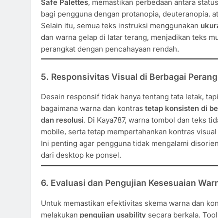
Safe Palettes
, memastikan perbedaan antara status v
bagi pengguna dengan protanopia, deuteranopia, ata
Selain itu, semua teks instruksi menggunakan
ukur
dan warna gelap di latar terang, menjadikan teks m
perangkat dengan pencahayaan rendah.
5.
Responsivitas Visual di Berbagai Perang
Desain responsif tidak hanya tentang tata letak, tap
bagaimana warna dan kontras
tetap konsisten di b
dan resolusi
. Di Kaya787, warna tombol dan teks ti
mobile, serta tetap mempertahankan kontras visual
Ini penting agar pengguna tidak mengalami disorien
dari desktop ke ponsel.
6.
Evaluasi dan Pengujian Kesesuaian War
Untuk memastikan efektivitas skema warna dan kon
melakukan
pengujian usability
secara berkala. Tool