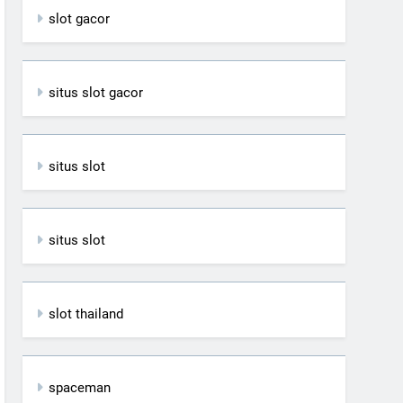
slot gacor
situs slot gacor
situs slot
situs slot
slot thailand
spaceman