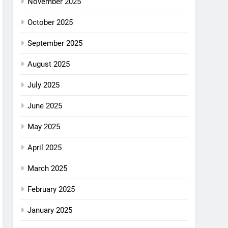
November 2025
October 2025
September 2025
August 2025
July 2025
June 2025
May 2025
April 2025
March 2025
February 2025
January 2025