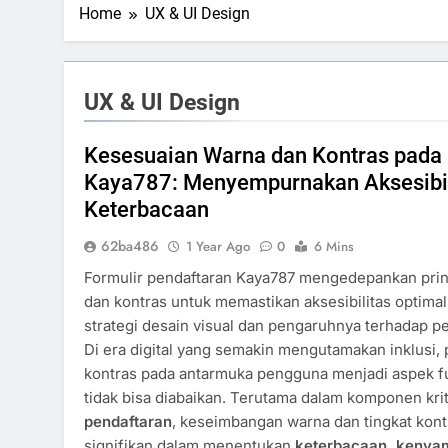
Home
UX & UI Design
UX & UI Design
Kesesuaian Warna dan Kontras pada 
Kaya787: Menyempurnakan Aksesibil
Keterbacaan
62ba486
1 Year Ago
0
6 Mins
Formulir pendaftaran Kaya787 mengedepankan prin
dan kontras untuk memastikan aksesibilitas optimal.
strategi desain visual dan pengaruhnya terhadap 
Di era digital yang semakin mengutamakan inklusi,
kontras pada antarmuka pengguna menjadi aspek 
tidak bisa diabaikan. Terutama dalam komponen krit
pendaftaran
, keseimbangan warna dan tingkat kont
signifikan dalam menentukan
keterbacaan, kenya