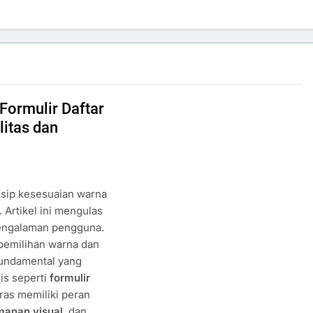
Formulir Daftar
itas dan
sip kesesuaian warna
 Artikel ini mengulas
pengalaman pengguna.
 pemilihan warna dan
fundamental yang
is seperti
formulir
ras memiliki peran
manan visual
, dan