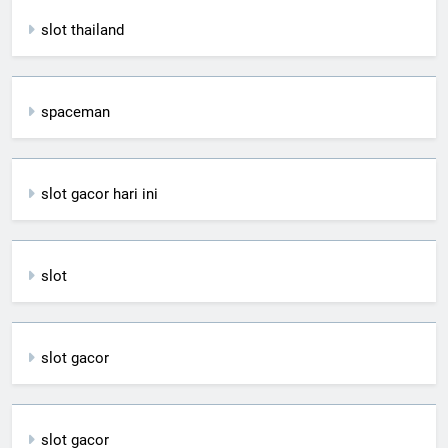
slot thailand
spaceman
slot gacor hari ini
slot
slot gacor
slot gacor