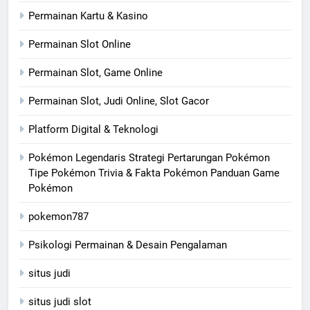
Permainan Kartu & Kasino
Permainan Slot Online
Permainan Slot, Game Online
Permainan Slot, Judi Online, Slot Gacor
Platform Digital & Teknologi
Pokémon Legendaris Strategi Pertarungan Pokémon
Tipe Pokémon Trivia & Fakta Pokémon Panduan Game
Pokémon
pokemon787
Psikologi Permainan & Desain Pengalaman
situs judi
situs judi slot