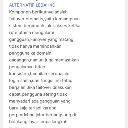
ALTERNATIF LEBAH4D
Komponen berikutnya adalah
failover otomatis,yaitu kemampuan
sistem berpindah jalur akses ketika
rute utama mengalami
gangguan,Failover yang matang
tidak hanya memindahkan
pengguna ke domain
cadangan,namun juga memastikan
pengalaman tetap
konsisten,tampilan serupa,alur
login sama,dan fungsi inti tetap
berjalan,Jika failover dilakukan
cepat,pengguna sering tidak
menyadari ada gangguan yang
baru saja terjadi,karena
perpindahan jalur berlangsung di
belakang layar tanpa langkah