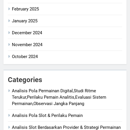
February 2025
January 2025
December 2024
November 2024
October 2024
Categories
Analisis Pola Permainan Digital,Studi Ritme
Terukur,Perilaku Pemain Analitis,Evaluasi Sistem
Permainan,Observasi Jangka Panjang
Analisis Pola Slot & Perilaku Pemain
Analisis Slot Berdasarkan Provider & Strategi Permainan