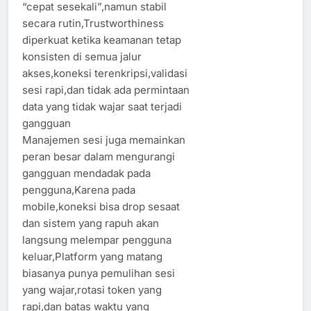
“cepat sesekali”,namun stabil
secara rutin,Trustworthiness
diperkuat ketika keamanan tetap
konsisten di semua jalur
akses,koneksi terenkripsi,validasi
sesi rapi,dan tidak ada permintaan
data yang tidak wajar saat terjadi
gangguan
Manajemen sesi juga memainkan
peran besar dalam mengurangi
gangguan mendadak pada
pengguna,Karena pada
mobile,koneksi bisa drop sesaat
dan sistem yang rapuh akan
langsung melempar pengguna
keluar,Platform yang matang
biasanya punya pemulihan sesi
yang wajar,rotasi token yang
rapi,dan batas waktu yang