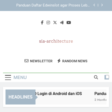
Skip
Cara Memahami Fungsi Kaya787 Link Alternatif
to
bagi Pengguna Baru
content
Cara Mengatasi Edwinslot Alternatif yang Sulit
Dibuka dengan Langkah Aman dan Terarah
Panduan Lebah4D Login di Android dan iOS
Panduan Daftar Edwinslot agar Proses Lebih
Efisien untuk Pengguna Baru
Cara Memahami Fungsi Kaya787 Link Alternatif
bagi Pengguna Baru
SIA Architecture
Jasa Desain Arsitektur Profesional Untuk
Cara Mengatasi Edwinslot Alternatif yang Sulit
NEWSLETTER
RANDOM NEWS
Dibuka dengan Langkah Aman dan Terarah
Proyek Bangunan Anda Dari SIA
Architecture. Kreativitas Dan Kualitas Dalam
MENU
Setiap Karya.
anduan Lebah4D Login di Android dan iOS
Panduan Daft
HEADLINES
Months Ago
2 Months Ago