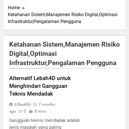
Home
Ketahanan Sistem,Manajemen Risiko Digital,Optimasi
Infrastruktur,Pengalaman Pengguna
Ketahanan Sistem,Manajemen Risiko
Digital,Optimasi
Infrastruktur,Pengalaman Pengguna
Alternatif Lebah4D untuk
Menghindari Gangguan
Teknis Mendadak
62ba486
7 months
ago
0
8 mins
Gangguan teknis mendadak adalah
jenis masalah yang paling