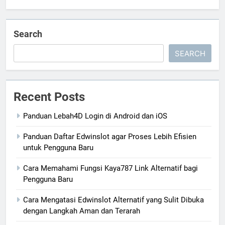
Search
SEARCH
Recent Posts
Panduan Lebah4D Login di Android dan iOS
Panduan Daftar Edwinslot agar Proses Lebih Efisien
untuk Pengguna Baru
Cara Memahami Fungsi Kaya787 Link Alternatif bagi
Pengguna Baru
Cara Mengatasi Edwinslot Alternatif yang Sulit Dibuka
dengan Langkah Aman dan Terarah