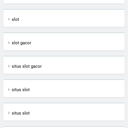
slot
slot gacor
situs slot gacor
situs slot
situs slot