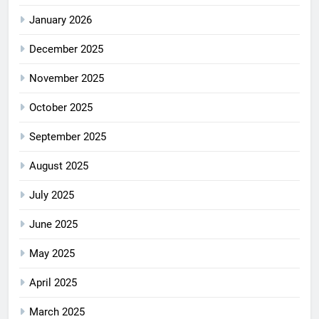
January 2026
December 2025
November 2025
October 2025
September 2025
August 2025
July 2025
June 2025
May 2025
April 2025
March 2025