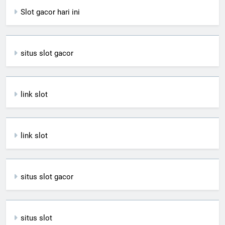
Slot gacor hari ini
situs slot gacor
link slot
link slot
situs slot gacor
situs slot