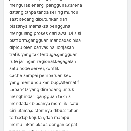
menguras energi pengguna,karena
datang tanpa tanda,sering muncul
saat sedang dibutuhkan,dan
biasanya memaksa pengguna
mengulang proses dari awal,Di sisi
platform,gangguan mendadak bisa
dipicu oleh banyak hal,lonjakan
trafik yang tak terduga,gangguan
rute jaringan regional,kegagalan
satu node server,konflik
cache,sampai pembaruan kecil
yang memunculkan bug,Alternatif
Lebah4D yang dirancang untuk
menghindari gangguan teknis
mendadak biasanya memiliki satu
ciri utama,sistemnya dibuat tahan
terhadap kejutan,dan mampu
memulihkan akses dengan cepat