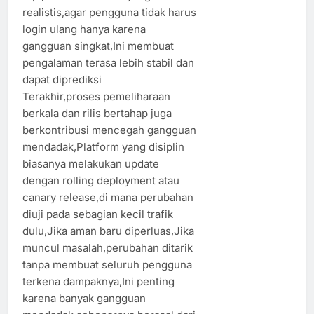
realistis,agar pengguna tidak harus
login ulang hanya karena
gangguan singkat,Ini membuat
pengalaman terasa lebih stabil dan
dapat diprediksi
Terakhir,proses pemeliharaan
berkala dan rilis bertahap juga
berkontribusi mencegah gangguan
mendadak,Platform yang disiplin
biasanya melakukan update
dengan rolling deployment atau
canary release,di mana perubahan
diuji pada sebagian kecil trafik
dulu,Jika aman baru diperluas,Jika
muncul masalah,perubahan ditarik
tanpa membuat seluruh pengguna
terkena dampaknya,Ini penting
karena banyak gangguan