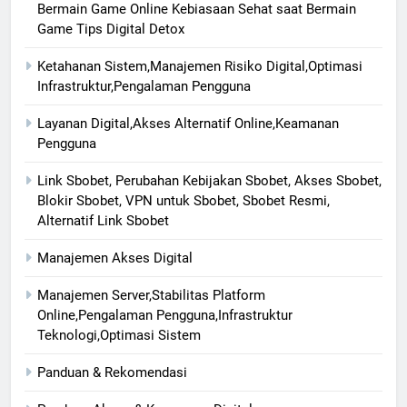
Bermain Game Online Kebiasaan Sehat saat Bermain
Game Tips Digital Detox
Ketahanan Sistem,Manajemen Risiko Digital,Optimasi
Infrastruktur,Pengalaman Pengguna
Layanan Digital,Akses Alternatif Online,Keamanan
Pengguna
Link Sbobet, Perubahan Kebijakan Sbobet, Akses Sbobet,
Blokir Sbobet, VPN untuk Sbobet, Sbobet Resmi,
Alternatif Link Sbobet
Manajemen Akses Digital
Manajemen Server,Stabilitas Platform
Online,Pengalaman Pengguna,Infrastruktur
Teknologi,Optimasi Sistem
Panduan & Rekomendasi