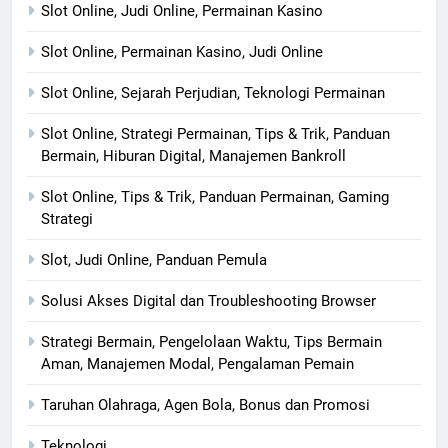
Slot Online, Judi Online, Permainan Kasino
Slot Online, Permainan Kasino, Judi Online
Slot Online, Sejarah Perjudian, Teknologi Permainan
Slot Online, Strategi Permainan, Tips & Trik, Panduan
Bermain, Hiburan Digital, Manajemen Bankroll
Slot Online, Tips & Trik, Panduan Permainan, Gaming
Strategi
Slot, Judi Online, Panduan Pemula
Solusi Akses Digital dan Troubleshooting Browser
Strategi Bermain, Pengelolaan Waktu, Tips Bermain
Aman, Manajemen Modal, Pengalaman Pemain
Taruhan Olahraga, Agen Bola, Bonus dan Promosi
Teknologi