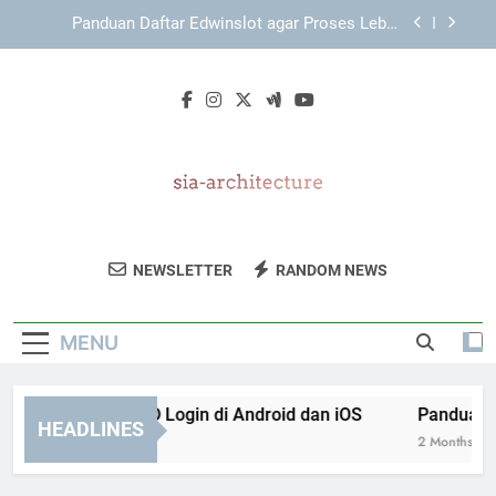
Skip
Cara Memahami Fungsi Kaya787 Link Alternatif
to
bagi Pengguna Baru
content
Cara Mengatasi Edwinslot Alternatif yang Sulit
Dibuka dengan Langkah Aman dan Terarah
Panduan Lebah4D Login di Android dan iOS
Panduan Daftar Edwinslot agar Proses Lebih
Efisien untuk Pengguna Baru
Cara Memahami Fungsi Kaya787 Link Alternatif
bagi Pengguna Baru
SIA Architecture
Jasa Desain Arsitektur Profesional Untuk
Cara Mengatasi Edwinslot Alternatif yang Sulit
NEWSLETTER
RANDOM NEWS
Dibuka dengan Langkah Aman dan Terarah
Proyek Bangunan Anda Dari SIA
Architecture. Kreativitas Dan Kualitas Dalam
MENU
Setiap Karya.
anduan Lebah4D Login di Android dan iOS
Panduan Dafta
HEADLINES
Months Ago
2 Months Ago