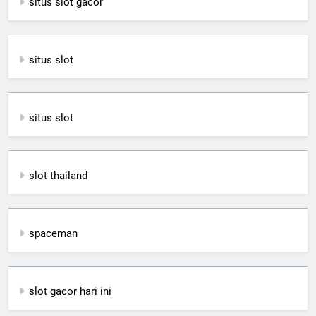
situs slot gacor
situs slot
situs slot
slot thailand
spaceman
slot gacor hari ini