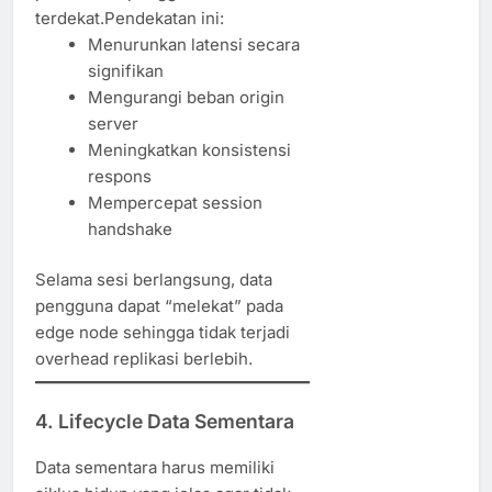
terdekat.Pendekatan ini:
Menurunkan latensi secara
signifikan
Mengurangi beban origin
server
Meningkatkan konsistensi
respons
Mempercepat session
handshake
Selama sesi berlangsung, data
pengguna dapat “melekat” pada
edge node sehingga tidak terjadi
overhead replikasi berlebih.
4. Lifecycle Data Sementara
Data sementara harus memiliki