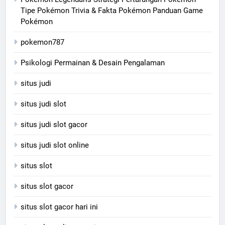
Tipe Pokémon Trivia & Fakta Pokémon Panduan Game
Pokémon
pokemon787
Psikologi Permainan & Desain Pengalaman
situs judi
situs judi slot
situs judi slot gacor
situs judi slot online
situs slot
situs slot gacor
situs slot gacor hari ini