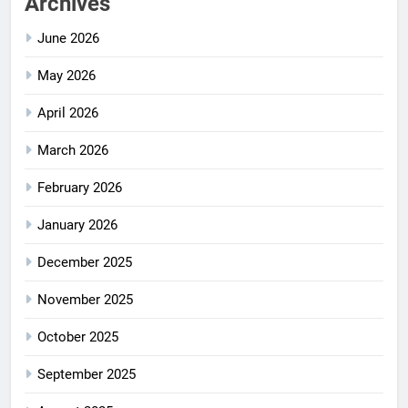
Archives
June 2026
May 2026
April 2026
March 2026
February 2026
January 2026
December 2025
November 2025
October 2025
September 2025