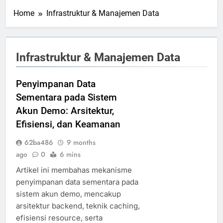
Home
Infrastruktur & Manajemen Data
Infrastruktur & Manajemen Data
Penyimpanan Data
Sementara pada Sistem
Akun Demo: Arsitektur,
Efisiensi, dan Keamanan
62ba486
9 months
ago
0
6 mins
Artikel ini membahas mekanisme
penyimpanan data sementara pada
sistem akun demo, mencakup
arsitektur backend, teknik caching,
efisiensi resource, serta