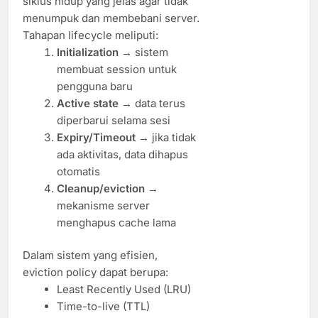
siklus hidup yang jelas agar tidak
menumpuk dan membebani server.
Tahapan lifecycle meliputi:
Initialization
→ sistem
membuat session untuk
pengguna baru
Active state
→ data terus
diperbarui selama sesi
Expiry/Timeout
→ jika tidak
ada aktivitas, data dihapus
otomatis
Cleanup/eviction
→
mekanisme server
menghapus cache lama
Dalam sistem yang efisien,
eviction policy dapat berupa:
Least Recently Used (LRU)
Time-to-live (TTL)