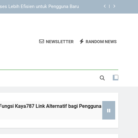
ses Lebih Efisien untuk Pengguna Baru
7 Link Alternatif bagi Pengguna Baru
ibuka dengan Langkah Aman dan Terarah
NEWSLETTER
RANDOM NEWS
uan Lebah4D Login di Android dan iOS
ses Lebih Efisien untuk Pengguna Baru
rchitecture. Kreativitas Dan Kualitas Dalam Setiap Karya.
7 Link Alternatif bagi Pengguna Baru
ibuka dengan Langkah Aman dan Terarah
87 Link Alternatif bagi Pengguna Baru
Cara Mengatasi 
3 Months Ago