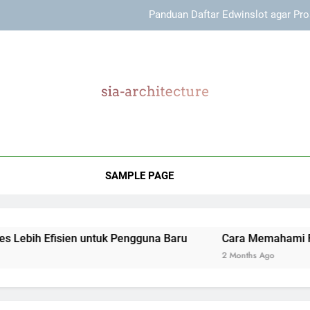
Panduan Daftar Edwinslot agar Pro
Cara Memahami Fungsi Kaya78
Cara Mengatasi Edwinslot Alternatif yang Sulit D
Pand
 Architecture
Panduan Daftar Edwinslot agar Pro
n Arsitektur Profesional Untuk Proyek Bangunan Anda Dari SIA A
Cara Memahami Fungsi Kaya78
SAMPLE PAGE
Cara Mengatasi Edwinslot Alternatif yang Sulit D
isien untuk Pengguna Baru
Cara Memahami Fungsi Kaya7
2 Months Ago