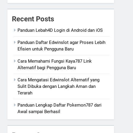
Recent Posts
Panduan Lebah4D Login di Android dan iOS
Panduan Daftar Edwinslot agar Proses Lebih
Efisien untuk Pengguna Baru
Cara Memahami Fungsi Kaya787 Link
Alternatif bagi Pengguna Baru
Cara Mengatasi Edwinslot Alternatif yang
Sulit Dibuka dengan Langkah Aman dan
Terarah
Panduan Lengkap Daftar Pokemon787 dari
Awal sampai Berhasil