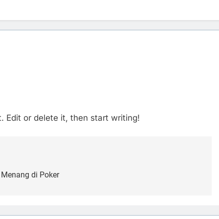
Edit or delete it, then start writing!
 Menang di Poker