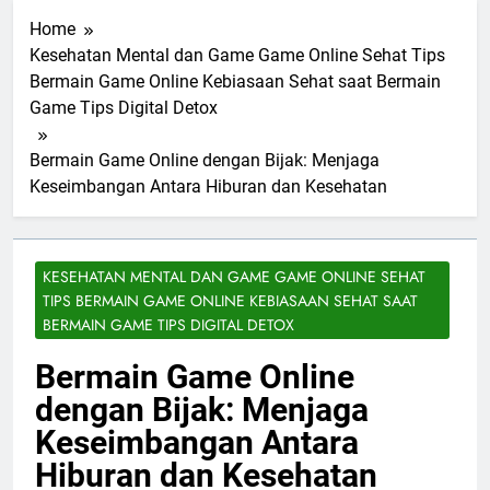
Home
Kesehatan Mental dan Game Game Online Sehat Tips
Bermain Game Online Kebiasaan Sehat saat Bermain
Game Tips Digital Detox
Bermain Game Online dengan Bijak: Menjaga
Keseimbangan Antara Hiburan dan Kesehatan
KESEHATAN MENTAL DAN GAME GAME ONLINE SEHAT
TIPS BERMAIN GAME ONLINE KEBIASAAN SEHAT SAAT
BERMAIN GAME TIPS DIGITAL DETOX
Bermain Game Online
dengan Bijak: Menjaga
Keseimbangan Antara
Hiburan dan Kesehatan