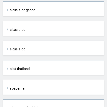
situs slot gacor
situs slot
situs slot
slot thailand
spaceman