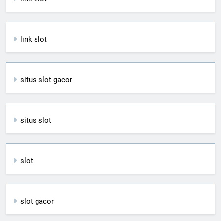
link slot
situs slot gacor
situs slot
slot
slot gacor