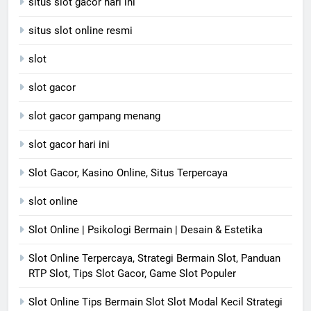
situs slot gacor hari ini
situs slot online resmi
slot
slot gacor
slot gacor gampang menang
slot gacor hari ini
Slot Gacor, Kasino Online, Situs Terpercaya
slot online
Slot Online | Psikologi Bermain | Desain & Estetika
Slot Online Terpercaya, Strategi Bermain Slot, Panduan
RTP Slot, Tips Slot Gacor, Game Slot Populer
Slot Online Tips Bermain Slot Slot Modal Kecil Strategi