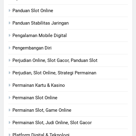
Panduan Slot Online
Panduan Stabilitas Jaringan
Pengalaman Mobile Digital
Pengembangan Diri
Perjudian Online, Slot Gacor, Panduan Slot
Perjudian, Slot Online, Strategi Permainan
Permainan Kartu & Kasino
Permainan Slot Online
Permainan Slot, Game Online
Permainan Slot, Judi Online, Slot Gacor
Platform Digital & Teknologi