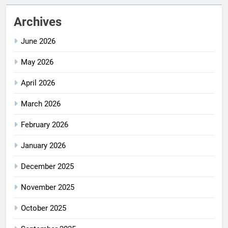
Archives
June 2026
May 2026
April 2026
March 2026
February 2026
January 2026
December 2025
November 2025
October 2025