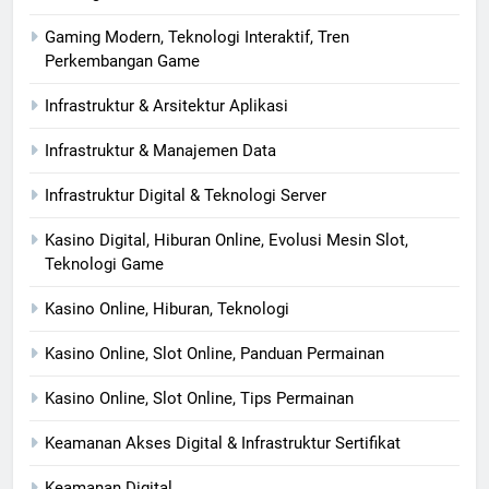
Gaming Modern, Teknologi Interaktif, Tren
Perkembangan Game
Infrastruktur & Arsitektur Aplikasi
Infrastruktur & Manajemen Data
Infrastruktur Digital & Teknologi Server
Kasino Digital, Hiburan Online, Evolusi Mesin Slot,
Teknologi Game
Kasino Online, Hiburan, Teknologi
Kasino Online, Slot Online, Panduan Permainan
Kasino Online, Slot Online, Tips Permainan
Keamanan Akses Digital & Infrastruktur Sertifikat
Keamanan Digital