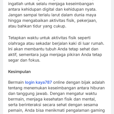
ingatlah untuk selalu menjaga keseimbangan
antara kehidupan digital dan kehidupan nyata.
Jangan sampai terlalu larut dalam dunia maya
hingga mengabaikan aktivitas fisik, pekerjaan,
atau bahkan tidur yang cukup.
Tetapkan waktu untuk aktivitas fisik seperti
olahraga atau sekadar berjalan kaki di luar rumah.
Ini akan membantu tubuh Anda tetap sehat dan
aktif, sementara juga menjaga pikiran Anda tetap
segar dan fokus.
Kesimpulan
Bermain
login kaya787
online dengan bijak adalah
tentang menemukan keseimbangan antara hiburan
dan tanggung jawab. Dengan mengatur waktu
bermain, menjaga kesehatan fisik dan mental,
serta berinteraksi secara sehat dengan sesama
pemain, Anda bisa menikmati pengalaman gaming