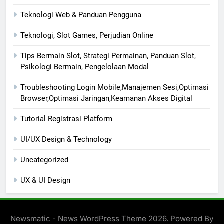
Teknologi Web & Panduan Pengguna
Teknologi, Slot Games, Perjudian Online
Tips Bermain Slot, Strategi Permainan, Panduan Slot,
Psikologi Bermain, Pengelolaan Modal
Troubleshooting Login Mobile,Manajemen Sesi,Optimasi
Browser,Optimasi Jaringan,Keamanan Akses Digital
Tutorial Registrasi Platform
UI/UX Design & Technology
Uncategorized
UX & UI Design
Newsmatic - News WordPress Theme 2026. Powered By