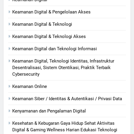
Keamanan Digital & Pengelolaan Akses
Keamanan Digital & Teknologi
Keamanan Digital & Teknologi Akses
Keamanan Digital dan Teknologi Informasi
Keamanan Digital, Teknologi Identitas, Infrastruktur
Desentralisasi, Sistem Otentikasi, Praktik Terbaik
Cybersecurity
Keamanan Online
Keamanan Siber / Identitas & Autentikasi / Privasi Data
Kenyamanan dan Pengalaman Digital
Kesehatan & Kebugaran Gaya Hidup Sehat Aktivitas
Digital & Gaming Wellness Harian Edukasi Teknologi