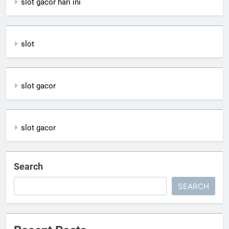
slot gacor hari ini
slot
slot gacor
slot gacor
Search
SEARCH