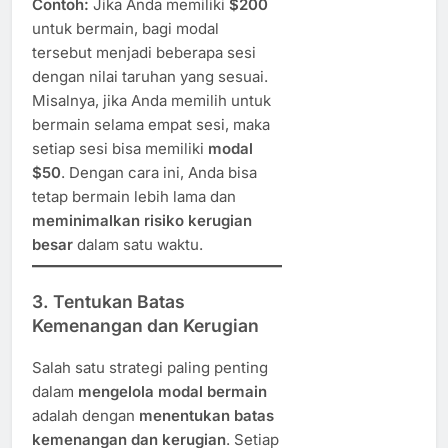
Contoh:
Jika Anda memiliki
$200
untuk bermain, bagi modal
tersebut menjadi beberapa sesi
dengan nilai taruhan yang sesuai.
Misalnya, jika Anda memilih untuk
bermain selama empat sesi, maka
setiap sesi bisa memiliki
modal
$50
. Dengan cara ini, Anda bisa
tetap bermain lebih lama dan
meminimalkan risiko kerugian
besar
dalam satu waktu.
3.
Tentukan Batas
Kemenangan dan Kerugian
Salah satu strategi paling penting
dalam
mengelola modal bermain
adalah dengan
menentukan batas
kemenangan dan kerugian
. Setiap