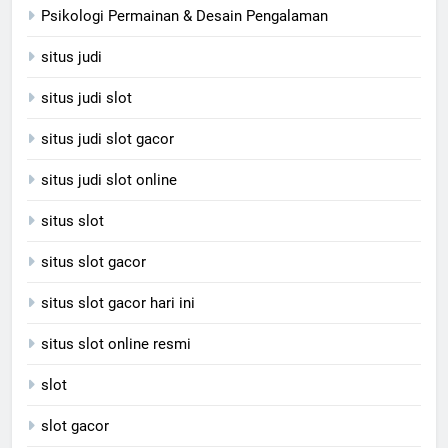
Psikologi Permainan & Desain Pengalaman
situs judi
situs judi slot
situs judi slot gacor
situs judi slot online
situs slot
situs slot gacor
situs slot gacor hari ini
situs slot online resmi
slot
slot gacor