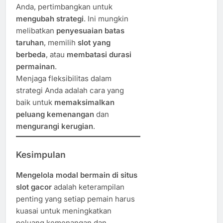
Anda, pertimbangkan untuk
mengubah strategi
. Ini mungkin
melibatkan
penyesuaian batas
taruhan
, memilih
slot yang
berbeda
, atau
membatasi durasi
permainan
.
Menjaga fleksibilitas dalam
strategi Anda adalah cara yang
baik untuk
memaksimalkan
peluang kemenangan
dan
mengurangi kerugian
.
Kesimpulan
Mengelola modal bermain di situs
slot gacor
adalah keterampilan
penting yang setiap pemain harus
kuasai untuk meningkatkan
peluang kemenangan dan