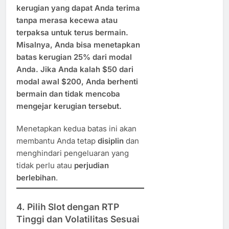
kerugian yang dapat Anda terima
tanpa merasa kecewa atau
terpaksa untuk terus bermain.
Misalnya, Anda bisa menetapkan
batas kerugian
25%
dari modal
Anda. Jika Anda kalah
$50
dari
modal awal $200, Anda berhenti
bermain dan tidak mencoba
mengejar kerugian tersebut.
Menetapkan kedua batas ini akan
membantu Anda tetap
disiplin
dan
menghindari pengeluaran yang
tidak perlu atau
perjudian
berlebihan
.
4.
Pilih Slot dengan RTP
Tinggi dan Volatilitas Sesuai