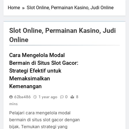
Home
Slot Online, Permainan Kasino, Judi Online
Slot Online, Permainan Kasino, Judi
Online
Cara Mengelola Modal
Bermain di Situs Slot Gacor:
Strategi Efektif untuk
Memaksimalkan
Kemenangan
62ba486
1 year ago
0
8
mins
Pelajari cara mengelola modal
bermain di situs slot gacor dengan
bijak. Temukan strategi yang