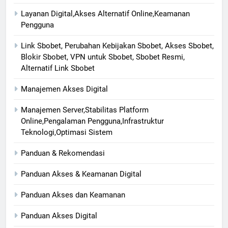
Layanan Digital,Akses Alternatif Online,Keamanan
Pengguna
Link Sbobet, Perubahan Kebijakan Sbobet, Akses Sbobet,
Blokir Sbobet, VPN untuk Sbobet, Sbobet Resmi,
Alternatif Link Sbobet
Manajemen Akses Digital
Manajemen Server,Stabilitas Platform
Online,Pengalaman Pengguna,Infrastruktur
Teknologi,Optimasi Sistem
Panduan & Rekomendasi
Panduan Akses & Keamanan Digital
Panduan Akses dan Keamanan
Panduan Akses Digital