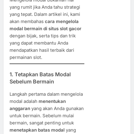
yang rumit jika Anda tahu strategi
yang tepat. Dalam artikel ini, kami
akan membahas
cara mengelola
modal bermain di situs slot gacor
dengan bijak, serta tips dan trik
yang dapat membantu Anda
mendapatkan hasil terbaik dari
permainan slot.
1.
Tetapkan Batas Modal
Sebelum Bermain
Langkah pertama dalam mengelola
modal adalah
menentukan
anggaran
yang akan Anda gunakan
untuk bermain. Sebelum mulai
bermain, sangat penting untuk
menetapkan batas modal
yang