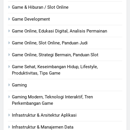
Game & Hiburan / Slot Online
Game Development
Game Online, Edukasi Digital, Analisis Permainan
Game Online, Slot Online, Panduan Judi
Game Online, Strategi Bermain, Panduan Slot
Game Sehat, Keseimbangan Hidup, Lifestyle,
Produktivitas, Tips Game
Gaming
Gaming Modern, Teknologi Interaktif, Tren
Perkembangan Game
Infrastruktur & Arsitektur Aplikasi
Infrastruktur & Manajemen Data