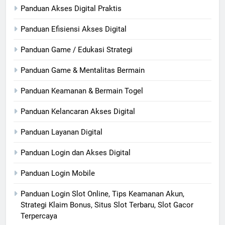
Panduan Akses Digital Praktis
Panduan Efisiensi Akses Digital
Panduan Game / Edukasi Strategi
Panduan Game & Mentalitas Bermain
Panduan Keamanan & Bermain Togel
Panduan Kelancaran Akses Digital
Panduan Layanan Digital
Panduan Login dan Akses Digital
Panduan Login Mobile
Panduan Login Slot Online, Tips Keamanan Akun,
Strategi Klaim Bonus, Situs Slot Terbaru, Slot Gacor
Terpercaya