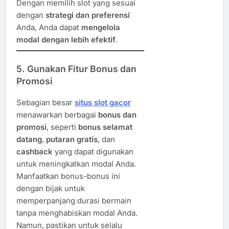
Dengan memilih slot yang sesuai
dengan
strategi dan preferensi
Anda, Anda dapat
mengelola
modal dengan lebih efektif
.
5.
Gunakan Fitur Bonus dan
Promosi
Sebagian besar
situs slot gacor
menawarkan berbagai
bonus dan
promosi
, seperti
bonus selamat
datang
,
putaran gratis
, dan
cashback
yang dapat digunakan
untuk meningkatkan modal Anda.
Manfaatkan bonus-bonus ini
dengan bijak untuk
memperpanjang durasi bermain
tanpa menghabiskan modal Anda.
Namun, pastikan untuk selalu