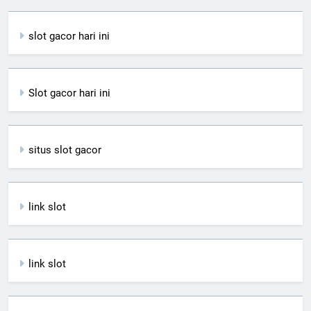
slot gacor hari ini
Slot gacor hari ini
situs slot gacor
link slot
link slot