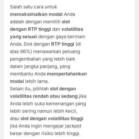
Salah satu cara untuk
memaksimalkan modal
Anda
adalah dengan memilih
slot
dengan RTP tinggi
dan
volatilitas
yang sesuai
dengan gaya bermain
Anda. Slot dengan
RTP tinggi
(di
atas 96%) menawarkan peluang
pengembalian yang lebih baik
dalam jangka panjang, yang
membantu Anda
mempertahankan
modal
lebih lama.
Selain itu, pilihlah
slot dengan
volatilitas rendah atau sedang
jika
Anda lebih suka kemenangan yang
lebih sering namun lebih kecil,
atau
slot dengan volatilitas tinggi
jika Anda ingin mengejar jackpot
besar dengan risiko lebih tinggi.