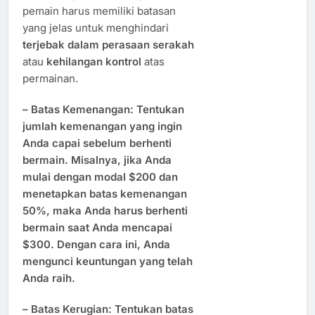
pemain harus memiliki batasan
yang jelas untuk menghindari
terjebak dalam perasaan serakah
atau
kehilangan kontrol
atas
permainan.
–
Batas Kemenangan:
Tentukan
jumlah kemenangan yang ingin
Anda capai sebelum berhenti
bermain. Misalnya, jika Anda
mulai dengan modal $200 dan
menetapkan
batas kemenangan
50%
, maka Anda harus berhenti
bermain saat Anda mencapai
$300. Dengan cara ini, Anda
mengunci keuntungan yang telah
Anda raih.
–
Batas Kerugian:
Tentukan batas