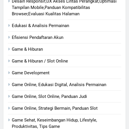
Desain Responsif,UX Akses Lintas Perangkat,Optimasi
Tampilan Mobile,Panduan Kompatibilitas
Browser,Evaluasi Kualitas Halaman
Edukasi & Analisis Permainan
Efisiensi Pendaftaran Akun
Game & Hiburan
Game & Hiburan / Slot Online
Game Development
Game Online, Edukasi Digital, Analisis Permainan
Game Online, Slot Online, Panduan Judi
Game Online, Strategi Bermain, Panduan Slot
Game Sehat, Keseimbangan Hidup, Lifestyle,
Produktivitas, Tips Game