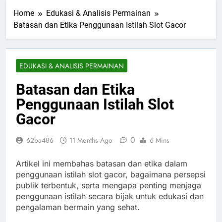
Home
Edukasi & Analisis Permainan
Batasan dan Etika Penggunaan Istilah Slot Gacor
EDUKASI & ANALISIS PERMAINAN
Batasan dan Etika
Penggunaan Istilah Slot
Gacor
0
62ba486
11 Months Ago
6 Mins
Artikel ini membahas batasan dan etika dalam
penggunaan istilah slot gacor, bagaimana persepsi
publik terbentuk, serta mengapa penting menjaga
penggunaan istilah secara bijak untuk edukasi dan
pengalaman bermain yang sehat.