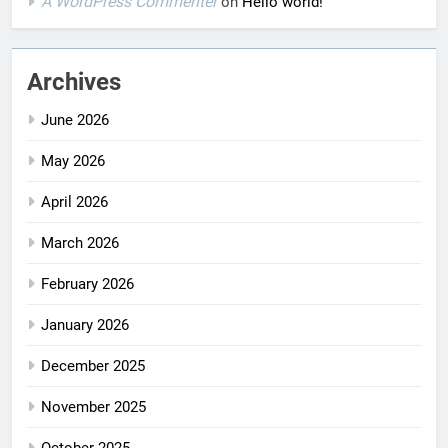
A WordPress Commenter
on
Hello world!
Archives
June 2026
May 2026
April 2026
March 2026
February 2026
January 2026
December 2025
November 2025