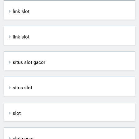
link slot
link slot
situs slot gacor
situs slot
slot
slot gacor