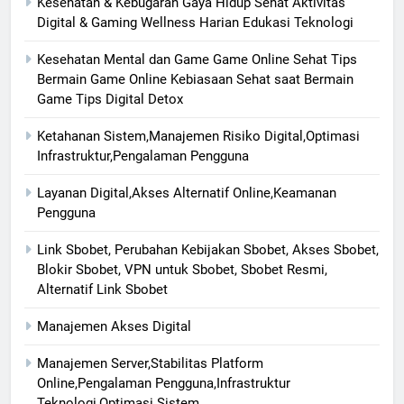
Kesehatan & Kebugaran Gaya Hidup Sehat Aktivitas
Digital & Gaming Wellness Harian Edukasi Teknologi
Kesehatan Mental dan Game Game Online Sehat Tips
Bermain Game Online Kebiasaan Sehat saat Bermain
Game Tips Digital Detox
Ketahanan Sistem,Manajemen Risiko Digital,Optimasi
Infrastruktur,Pengalaman Pengguna
Layanan Digital,Akses Alternatif Online,Keamanan
Pengguna
Link Sbobet, Perubahan Kebijakan Sbobet, Akses Sbobet,
Blokir Sbobet, VPN untuk Sbobet, Sbobet Resmi,
Alternatif Link Sbobet
Manajemen Akses Digital
Manajemen Server,Stabilitas Platform
Online,Pengalaman Pengguna,Infrastruktur
Teknologi,Optimasi Sistem