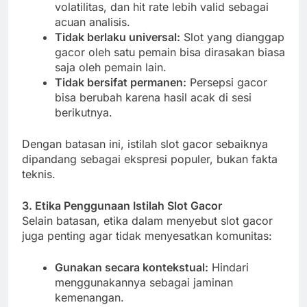
volatilitas, dan hit rate lebih valid sebagai
acuan analisis.
Tidak berlaku universal:
Slot yang dianggap
gacor oleh satu pemain bisa dirasakan biasa
saja oleh pemain lain.
Tidak bersifat permanen:
Persepsi gacor
bisa berubah karena hasil acak di sesi
berikutnya.
Dengan batasan ini, istilah slot gacor sebaiknya
dipandang sebagai ekspresi populer, bukan fakta
teknis.
3. Etika Penggunaan Istilah Slot Gacor
Selain batasan, etika dalam menyebut slot gacor
juga penting agar tidak menyesatkan komunitas:
Gunakan secara kontekstual:
Hindari
menggunakannya sebagai jaminan
kemenangan.