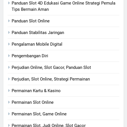
Panduan Slot 4D Edukasi Game Online Strategi Pemula
Tips Bermain Aman
Panduan Slot Online
Panduan Stabilitas Jaringan
Pengalaman Mobile Digital
Pengembangan Diri
Perjudian Online, Slot Gacor, Panduan Slot
Perjudian, Slot Online, Strategi Permainan
Permainan Kartu & Kasino
Permainan Slot Online
Permainan Slot, Game Online
Permainan Slot, Judi Online, Slot Gacor