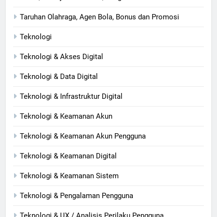
Taruhan Olahraga, Agen Bola, Bonus dan Promosi
Teknologi
Teknologi & Akses Digital
Teknologi & Data Digital
Teknologi & Infrastruktur Digital
Teknologi & Keamanan Akun
Teknologi & Keamanan Akun Pengguna
Teknologi & Keamanan Digital
Teknologi & Keamanan Sistem
Teknologi & Pengalaman Pengguna
Teknologi & UX / Analisis Perilaku Pengguna