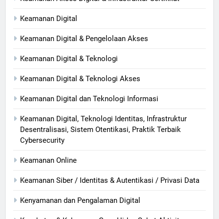
Keamanan Digital
Keamanan Digital & Pengelolaan Akses
Keamanan Digital & Teknologi
Keamanan Digital & Teknologi Akses
Keamanan Digital dan Teknologi Informasi
Keamanan Digital, Teknologi Identitas, Infrastruktur
Desentralisasi, Sistem Otentikasi, Praktik Terbaik
Cybersecurity
Keamanan Online
Keamanan Siber / Identitas & Autentikasi / Privasi Data
Kenyamanan dan Pengalaman Digital