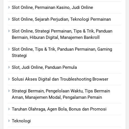
Slot Online, Permainan Kasino, Judi Online
Slot Online, Sejarah Perjudian, Teknologi Permainan
Slot Online, Strategi Permainan, Tips & Trik, Panduan
Bermain, Hiburan Digital, Manajemen Bankroll
Slot Online, Tips & Trik, Panduan Permainan, Gaming
Strategi
Slot, Judi Online, Panduan Pemula
Solusi Akses Digital dan Troubleshooting Browser
Strategi Bermain, Pengelolaan Waktu, Tips Bermain
Aman, Manajemen Modal, Pengalaman Pemain
Taruhan Olahraga, Agen Bola, Bonus dan Promosi
Teknologi