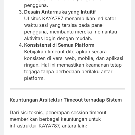
pengguna.
Desain Antarmuka yang Intuitif
UI situs KAYA787 menampilkan indikator
waktu sesi yang tersisa pada panel
pengguna, membantu mereka memantau
aktivitas login dengan mudah.
Konsistensi di Semua Platform
Kebijakan timeout diterapkan secara
konsisten di versi web, mobile, dan aplikasi
ringan. Hal ini memastikan keamanan tetap
terjaga tanpa perbedaan perilaku antar
platform.
Keuntungan Arsitektur Timeout terhadap Sistem
Dari sisi teknis, penerapan session timeout
memberikan berbagai keuntungan untuk
infrastruktur KAYA787, antara lain: