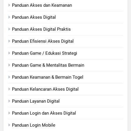
Panduan Akses dan Keamanan
Panduan Akses Digital
Panduan Akses Digital Praktis
Panduan Efisiensi Akses Digital
Panduan Game / Edukasi Strategi
Panduan Game & Mentalitas Bermain
Panduan Keamanan & Bermain Togel
Panduan Kelancaran Akses Digital
Panduan Layanan Digital
Panduan Login dan Akses Digital
Panduan Login Mobile