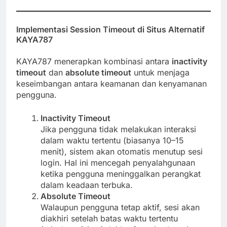
Implementasi Session Timeout di Situs Alternatif
KAYA787
KAYA787 menerapkan kombinasi antara
inactivity
timeout
dan
absolute timeout
untuk menjaga
keseimbangan antara keamanan dan kenyamanan
pengguna.
Inactivity Timeout
Jika pengguna tidak melakukan interaksi
dalam waktu tertentu (biasanya 10–15
menit), sistem akan otomatis menutup sesi
login. Hal ini mencegah penyalahgunaan
ketika pengguna meninggalkan perangkat
dalam keadaan terbuka.
Absolute Timeout
Walaupun pengguna tetap aktif, sesi akan
diakhiri setelah batas waktu tertentu