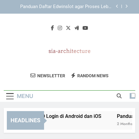
Skip
Cara Memahami Fungsi Kaya787 Link Alternatif
to
bagi Pengguna Baru
content
Cara Mengatasi Edwinslot Alternatif yang Sulit
Dibuka dengan Langkah Aman dan Terarah
Panduan Lebah4D Login di Android dan iOS
Panduan Daftar Edwinslot agar Proses Lebih
Efisien untuk Pengguna Baru
Cara Memahami Fungsi Kaya787 Link Alternatif
bagi Pengguna Baru
SIA Architecture
Jasa Desain Arsitektur Profesional Untuk
Cara Mengatasi Edwinslot Alternatif yang Sulit
NEWSLETTER
RANDOM NEWS
Dibuka dengan Langkah Aman dan Terarah
Proyek Bangunan Anda Dari SIA
Architecture. Kreativitas Dan Kualitas Dalam
MENU
Setiap Karya.
nduan Lebah4D Login di Android dan iOS
Panduan Dafta
HEADLINES
Months Ago
2 Months Ago