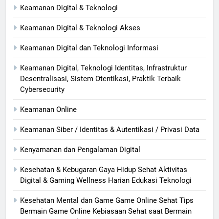
Keamanan Digital & Teknologi
Keamanan Digital & Teknologi Akses
Keamanan Digital dan Teknologi Informasi
Keamanan Digital, Teknologi Identitas, Infrastruktur
Desentralisasi, Sistem Otentikasi, Praktik Terbaik
Cybersecurity
Keamanan Online
Keamanan Siber / Identitas & Autentikasi / Privasi Data
Kenyamanan dan Pengalaman Digital
Kesehatan & Kebugaran Gaya Hidup Sehat Aktivitas
Digital & Gaming Wellness Harian Edukasi Teknologi
Kesehatan Mental dan Game Game Online Sehat Tips
Bermain Game Online Kebiasaan Sehat saat Bermain