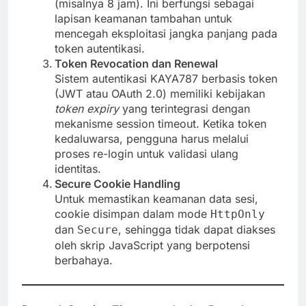
(misalnya 8 jam). Ini berfungsi sebagai
lapisan keamanan tambahan untuk
mencegah eksploitasi jangka panjang pada
token autentikasi.
Token Revocation dan Renewal
Sistem autentikasi KAYA787 berbasis token
(JWT atau OAuth 2.0) memiliki kebijakan
token expiry
yang terintegrasi dengan
mekanisme session timeout. Ketika token
kedaluwarsa, pengguna harus melalui
proses re-login untuk validasi ulang
identitas.
Secure Cookie Handling
Untuk memastikan keamanan data sesi,
cookie disimpan dalam mode
HttpOnly
dan
, sehingga tidak dapat diakses
Secure
oleh skrip JavaScript yang berpotensi
berbahaya.