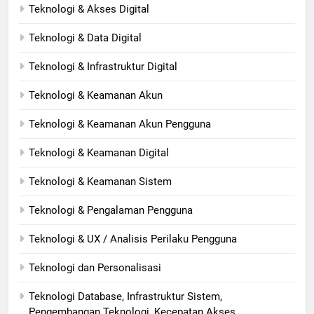
Teknologi & Akses Digital
Teknologi & Data Digital
Teknologi & Infrastruktur Digital
Teknologi & Keamanan Akun
Teknologi & Keamanan Akun Pengguna
Teknologi & Keamanan Digital
Teknologi & Keamanan Sistem
Teknologi & Pengalaman Pengguna
Teknologi & UX / Analisis Perilaku Pengguna
Teknologi dan Personalisasi
Teknologi Database, Infrastruktur Sistem,
Pengembangan Teknologi, Kecepatan Akses