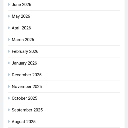
June 2026
May 2026
April 2026
March 2026
February 2026
January 2026
December 2025
November 2025
October 2025
September 2025
August 2025