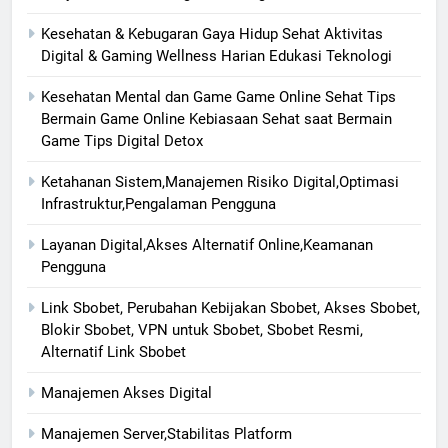
Kesehatan & Kebugaran Gaya Hidup Sehat Aktivitas
Digital & Gaming Wellness Harian Edukasi Teknologi
Kesehatan Mental dan Game Game Online Sehat Tips
Bermain Game Online Kebiasaan Sehat saat Bermain
Game Tips Digital Detox
Ketahanan Sistem,Manajemen Risiko Digital,Optimasi
Infrastruktur,Pengalaman Pengguna
Layanan Digital,Akses Alternatif Online,Keamanan
Pengguna
Link Sbobet, Perubahan Kebijakan Sbobet, Akses Sbobet,
Blokir Sbobet, VPN untuk Sbobet, Sbobet Resmi,
Alternatif Link Sbobet
Manajemen Akses Digital
Manajemen Server,Stabilitas Platform