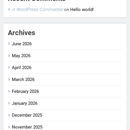
A WordPress Commenter
on
Hello world!
Archives
June 2026
May 2026
April 2026
March 2026
February 2026
January 2026
December 2025
November 2025