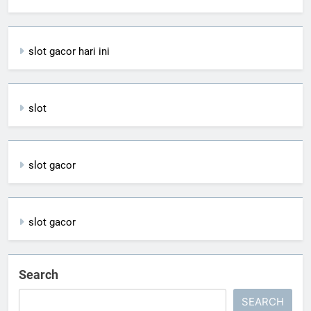
slot gacor hari ini
slot
slot gacor
slot gacor
Search
SEARCH