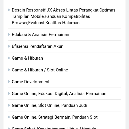
Desain Responsif,UX Akses Lintas Perangkat,Optimasi
Tampilan Mobile,Panduan Kompatibilitas
Browser,Evaluasi Kualitas Halaman
Edukasi & Analisis Permainan
Efisiensi Pendaftaran Akun
Game & Hiburan
Game & Hiburan / Slot Online
Game Development
Game Online, Edukasi Digital, Analisis Permainan
Game Online, Slot Online, Panduan Judi
Game Online, Strategi Bermain, Panduan Slot