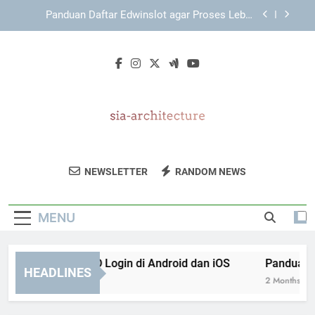
Skip
Cara Memahami Fungsi Kaya787 Link Alternatif
to
bagi Pengguna Baru
content
Cara Mengatasi Edwinslot Alternatif yang Sulit
Dibuka dengan Langkah Aman dan Terarah
Panduan Lebah4D Login di Android dan iOS
Panduan Daftar Edwinslot agar Proses Lebih
Efisien untuk Pengguna Baru
Cara Memahami Fungsi Kaya787 Link Alternatif
bagi Pengguna Baru
SIA Architecture
Jasa Desain Arsitektur Profesional Untuk
Cara Mengatasi Edwinslot Alternatif yang Sulit
NEWSLETTER
RANDOM NEWS
Dibuka dengan Langkah Aman dan Terarah
Proyek Bangunan Anda Dari SIA
Architecture. Kreativitas Dan Kualitas Dalam
MENU
Setiap Karya.
anduan Lebah4D Login di Android dan iOS
Panduan Dafta
HEADLINES
Months Ago
2 Months Ago