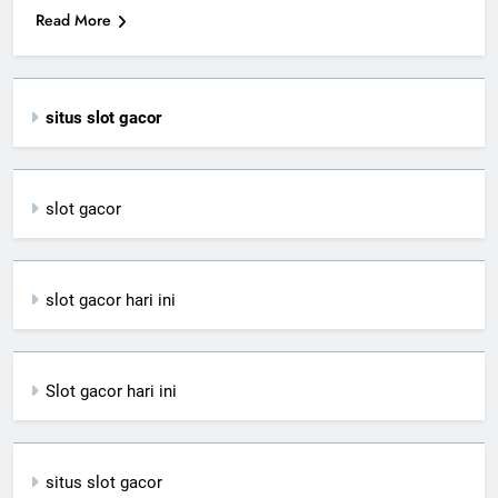
Read More
situs slot gacor
slot gacor
slot gacor hari ini
Slot gacor hari ini
situs slot gacor