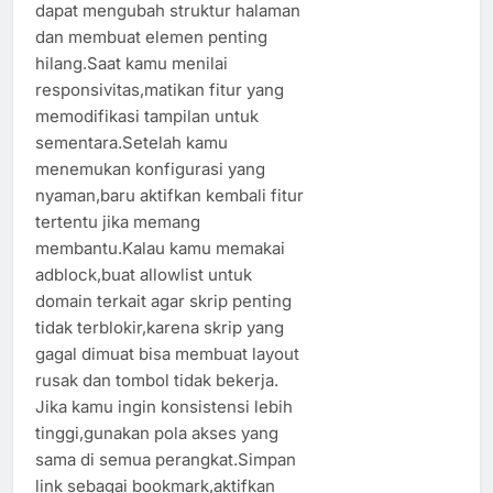
dapat mengubah struktur halaman
dan membuat elemen penting
hilang.Saat kamu menilai
responsivitas,matikan fitur yang
memodifikasi tampilan untuk
sementara.Setelah kamu
menemukan konfigurasi yang
nyaman,baru aktifkan kembali fitur
tertentu jika memang
membantu.Kalau kamu memakai
adblock,buat allowlist untuk
domain terkait agar skrip penting
tidak terblokir,karena skrip yang
gagal dimuat bisa membuat layout
rusak dan tombol tidak bekerja.
Jika kamu ingin konsistensi lebih
tinggi,gunakan pola akses yang
sama di semua perangkat.Simpan
link sebagai bookmark,aktifkan