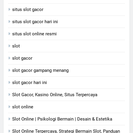
situs slot gacor
situs slot gacor hari ini
situs slot online resmi
slot
slot gacor
slot gacor gampang menang
slot gacor hari ini
Slot Gacor, Kasino Online, Situs Terpercaya
slot online
Slot Online | Psikologi Bermain | Desain & Estetika
Slot Online Terpercaya, Strategi Bermain Slot, Panduan