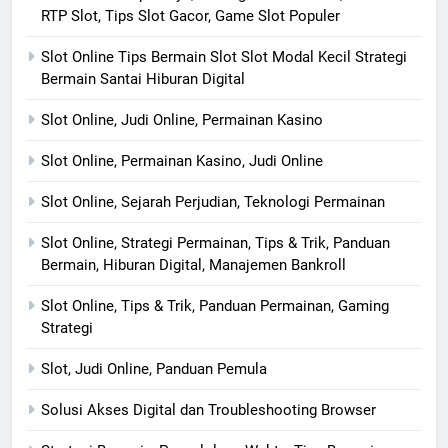
RTP Slot, Tips Slot Gacor, Game Slot Populer
Slot Online Tips Bermain Slot Slot Modal Kecil Strategi
Bermain Santai Hiburan Digital
Slot Online, Judi Online, Permainan Kasino
Slot Online, Permainan Kasino, Judi Online
Slot Online, Sejarah Perjudian, Teknologi Permainan
Slot Online, Strategi Permainan, Tips & Trik, Panduan
Bermain, Hiburan Digital, Manajemen Bankroll
Slot Online, Tips & Trik, Panduan Permainan, Gaming
Strategi
Slot, Judi Online, Panduan Pemula
Solusi Akses Digital dan Troubleshooting Browser