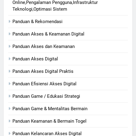
Online,Pengalaman Pengguna,Infrastruktur
Teknologi,Optimasi Sistem
Panduan & Rekomendasi
Panduan Akses & Keamanan Digital
Panduan Akses dan Keamanan
Panduan Akses Digital
Panduan Akses Digital Praktis
Panduan Efisiensi Akses Digital
Panduan Game / Edukasi Strategi
Panduan Game & Mentalitas Bermain
Panduan Keamanan & Bermain Togel
Panduan Kelancaran Akses Digital