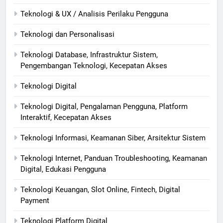
Teknologi & UX / Analisis Perilaku Pengguna
Teknologi dan Personalisasi
Teknologi Database, Infrastruktur Sistem,
Pengembangan Teknologi, Kecepatan Akses
Teknologi Digital
Teknologi Digital, Pengalaman Pengguna, Platform
Interaktif, Kecepatan Akses
Teknologi Informasi, Keamanan Siber, Arsitektur Sistem
Teknologi Internet, Panduan Troubleshooting, Keamanan
Digital, Edukasi Pengguna
Teknologi Keuangan, Slot Online, Fintech, Digital
Payment
Teknologi Platform Digital