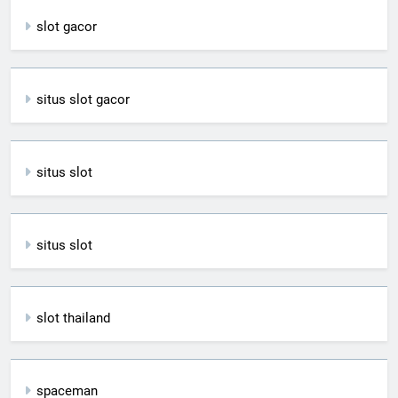
slot gacor
situs slot gacor
situs slot
situs slot
slot thailand
spaceman