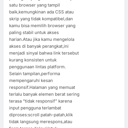
satu browser yang tampil
baik,kemungkinan ada CSS atau
skrip yang tidak kompatibel,dan
kamu bisa memilih browser yang
paling stabil untuk akses
harian.Atau jika kamu mengelola
akses di banyak perangkat,ini
menjadi sinyal bahwa link tersebut
kurang konsisten untuk
penggunaan lintas platform.
Selain tampilan,performa
mempengaruhi kesan
responsif.Halaman yang memuat
terlalu banyak elemen berat sering
terasa “tidak responsif” karena
input pengguna terlambat
diproses:scroll patah-patah,klik
tidak langsung merespons,atau