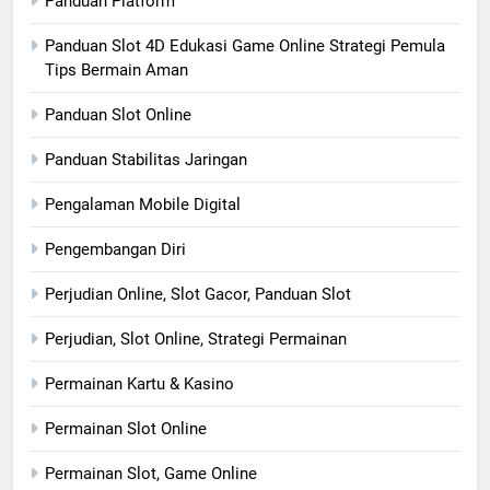
Panduan Platform
Panduan Slot 4D Edukasi Game Online Strategi Pemula
Tips Bermain Aman
Panduan Slot Online
Panduan Stabilitas Jaringan
Pengalaman Mobile Digital
Pengembangan Diri
Perjudian Online, Slot Gacor, Panduan Slot
Perjudian, Slot Online, Strategi Permainan
Permainan Kartu & Kasino
Permainan Slot Online
Permainan Slot, Game Online