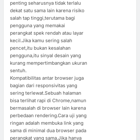
penting seharusnya tidak terlalu
dekat satu sama lain karena risiko
salah tap tinggi,terutama bagi
pengguna yang memakai
perangkat spek rendah atau layar
kecil.Jika kamu sering salah
pencet,itu bukan kesalahan
pengguna,itu sinyal desain yang
kurang mempertimbangkan ukuran
sentuh.
Kompatibilitas antar browser juga
bagian dari responsivitas yang
sering terlewat.Sebuah halaman
bisa terlihat rapi di Chrome,namun
bermasalah di browser lain karena
perbedaan rendering.Cara uji yang
ringan adalah membuka link yang
sama di minimal dua browser pada
perangkat yang sama.Jika hanya