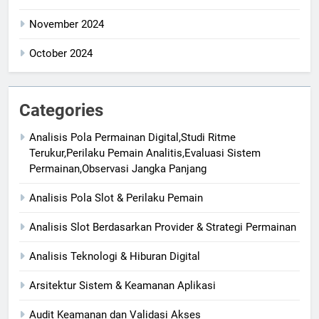
November 2024
October 2024
Categories
Analisis Pola Permainan Digital,Studi Ritme
Terukur,Perilaku Pemain Analitis,Evaluasi Sistem
Permainan,Observasi Jangka Panjang
Analisis Pola Slot & Perilaku Pemain
Analisis Slot Berdasarkan Provider & Strategi Permainan
Analisis Teknologi & Hiburan Digital
Arsitektur Sistem & Keamanan Aplikasi
Audit Keamanan dan Validasi Akses