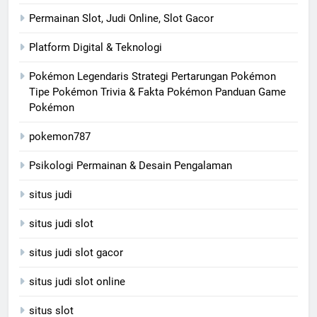
Permainan Slot, Judi Online, Slot Gacor
Platform Digital & Teknologi
Pokémon Legendaris Strategi Pertarungan Pokémon
Tipe Pokémon Trivia & Fakta Pokémon Panduan Game
Pokémon
pokemon787
Psikologi Permainan & Desain Pengalaman
situs judi
situs judi slot
situs judi slot gacor
situs judi slot online
situs slot