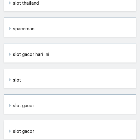
slot thailand
spaceman
slot gacor hari ini
slot
slot gacor
slot gacor