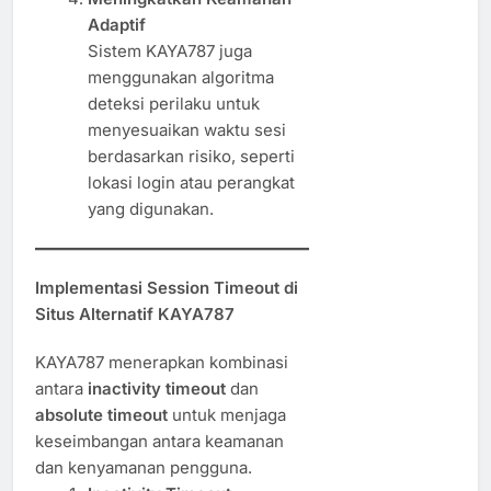
Adaptif
Sistem KAYA787 juga
menggunakan algoritma
deteksi perilaku untuk
menyesuaikan waktu sesi
berdasarkan risiko, seperti
lokasi login atau perangkat
yang digunakan.
Implementasi Session Timeout di
Situs Alternatif KAYA787
KAYA787 menerapkan kombinasi
antara
inactivity timeout
dan
absolute timeout
untuk menjaga
keseimbangan antara keamanan
dan kenyamanan pengguna.