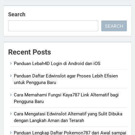
Search
SEARCH
Recent Posts
Panduan Lebah4D Login di Android dan iOS
Panduan Daftar Edwinslot agar Proses Lebih Efisien
untuk Pengguna Baru
Cara Memahami Fungsi Kaya787 Link Alternatif bagi
Pengguna Baru
Cara Mengatasi Edwinslot Alternatif yang Sulit Dibuka
dengan Langkah Aman dan Terarah
Panduan Lengkap Daftar Pokemon787 dari Awal sampai