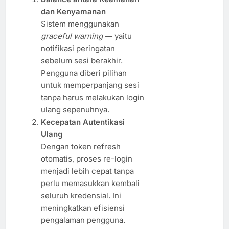
dan Kenyamanan
Sistem menggunakan
graceful warning
— yaitu
notifikasi peringatan
sebelum sesi berakhir.
Pengguna diberi pilihan
untuk memperpanjang sesi
tanpa harus melakukan login
ulang sepenuhnya.
Kecepatan Autentikasi
Ulang
Dengan token refresh
otomatis, proses re-login
menjadi lebih cepat tanpa
perlu memasukkan kembali
seluruh kredensial. Ini
meningkatkan efisiensi
pengalaman pengguna.