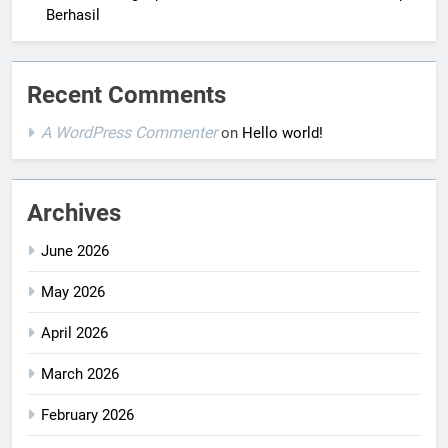
Berhasil
Recent Comments
A WordPress Commenter
on
Hello world!
Archives
June 2026
May 2026
April 2026
March 2026
February 2026