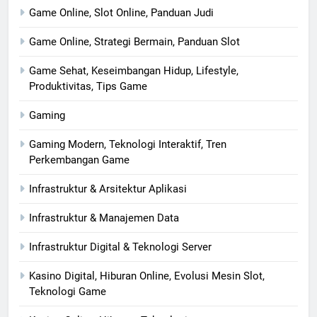
Game Online, Slot Online, Panduan Judi
Game Online, Strategi Bermain, Panduan Slot
Game Sehat, Keseimbangan Hidup, Lifestyle,
Produktivitas, Tips Game
Gaming
Gaming Modern, Teknologi Interaktif, Tren
Perkembangan Game
Infrastruktur & Arsitektur Aplikasi
Infrastruktur & Manajemen Data
Infrastruktur Digital & Teknologi Server
Kasino Digital, Hiburan Online, Evolusi Mesin Slot,
Teknologi Game