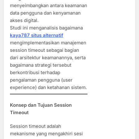
menyeimbangkan antara keamanan
data pengguna dan kenyamanan
akses digital.
Studi ini menganalisis bagaimana
kaya787 situs alternatif
mengimplementasikan manajemen
session timeout sebagai bagian
dari arsitektur keamanannya, serta
bagaimana strategi tersebut
berkontribusi terhadap
pengalaman pengguna (user
experience) dan ketahanan sistem.
Konsep dan Tujuan Session
Timeout
Session timeout adalah
mekanisme yang mengakhiri sesi