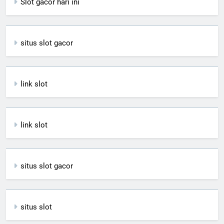
Slot gacor hari ini
situs slot gacor
link slot
link slot
situs slot gacor
situs slot