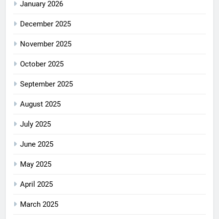
January 2026
December 2025
November 2025
October 2025
September 2025
August 2025
July 2025
June 2025
May 2025
April 2025
March 2025