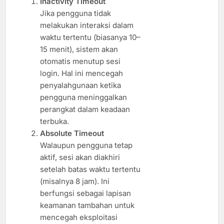
Inactivity Timeout
Jika pengguna tidak
melakukan interaksi dalam
waktu tertentu (biasanya 10–
15 menit), sistem akan
otomatis menutup sesi
login. Hal ini mencegah
penyalahgunaan ketika
pengguna meninggalkan
perangkat dalam keadaan
terbuka.
Absolute Timeout
Walaupun pengguna tetap
aktif, sesi akan diakhiri
setelah batas waktu tertentu
(misalnya 8 jam). Ini
berfungsi sebagai lapisan
keamanan tambahan untuk
mencegah eksploitasi