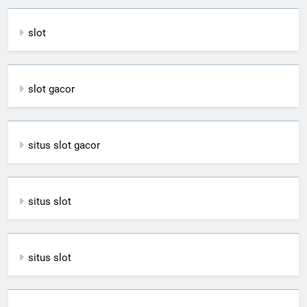
slot
slot gacor
situs slot gacor
situs slot
situs slot