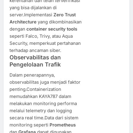
kerentanan dan telah terverifikasi
yang bisa dijalankan di
server.Implementasi
Zero Trust
Architecture
yang dikombinasikan
dengan
container security tools
seperti Falco, Trivy, atau Aqua
Security, memperkuat pertahanan
terhadap ancaman siber.
Observabilitas dan
Pengelolaan Trafik
Dalam penerapannya,
observabilitas juga menjadi faktor
penting.Containerization
memudahkan KAYA787 dalam
melakukan monitoring performa
melalui telemetry dan logging
secara real time.Data dari sistem
monitoring seperti
Prometheus
dan
Grafana
dapat digunakan