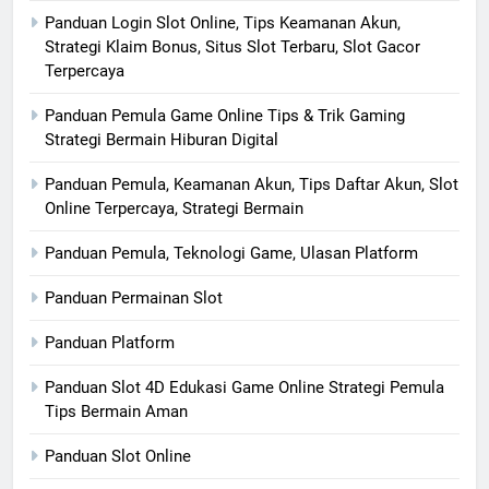
Panduan Login Slot Online, Tips Keamanan Akun,
Strategi Klaim Bonus, Situs Slot Terbaru, Slot Gacor
Terpercaya
Panduan Pemula Game Online Tips & Trik Gaming
Strategi Bermain Hiburan Digital
Panduan Pemula, Keamanan Akun, Tips Daftar Akun, Slot
Online Terpercaya, Strategi Bermain
Panduan Pemula, Teknologi Game, Ulasan Platform
Panduan Permainan Slot
Panduan Platform
Panduan Slot 4D Edukasi Game Online Strategi Pemula
Tips Bermain Aman
Panduan Slot Online