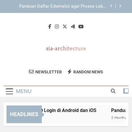
Skip
Cara Memahami Fungsi Kaya787 Link Alternatif
to
bagi Pengguna Baru
content
Cara Mengatasi Edwinslot Alternatif yang Sulit
Dibuka dengan Langkah Aman dan Terarah
Panduan Lebah4D Login di Android dan iOS
Panduan Daftar Edwinslot agar Proses Lebih
Efisien untuk Pengguna Baru
Cara Memahami Fungsi Kaya787 Link Alternatif
bagi Pengguna Baru
SIA Architecture
Jasa Desain Arsitektur Profesional Untuk
Cara Mengatasi Edwinslot Alternatif yang Sulit
NEWSLETTER
RANDOM NEWS
Dibuka dengan Langkah Aman dan Terarah
Proyek Bangunan Anda Dari SIA
Architecture. Kreativitas Dan Kualitas Dalam
MENU
Setiap Karya.
nduan Lebah4D Login di Android dan iOS
Panduan Dafta
HEADLINES
Months Ago
2 Months Ago