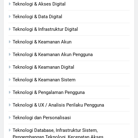
Teknologi & Akses Digital
Teknologi & Data Digital
Teknologi & Infrastruktur Digital
Teknologi & Keamanan Akun
Teknologi & Keamanan Akun Pengguna
Teknologi & Keamanan Digital
Teknologi & Keamanan Sistem
Teknologi & Pengalaman Pengguna
Teknologi & UX / Analisis Perilaku Pengguna
Teknologi dan Personalisasi
Teknologi Database, Infrastruktur Sistem,
Pengembangan Teknologi, Kecepatan Akses