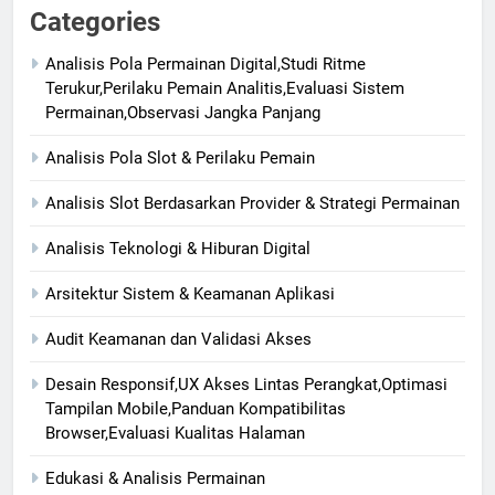
Categories
Analisis Pola Permainan Digital,Studi Ritme
Terukur,Perilaku Pemain Analitis,Evaluasi Sistem
Permainan,Observasi Jangka Panjang
Analisis Pola Slot & Perilaku Pemain
Analisis Slot Berdasarkan Provider & Strategi Permainan
Analisis Teknologi & Hiburan Digital
Arsitektur Sistem & Keamanan Aplikasi
Audit Keamanan dan Validasi Akses
Desain Responsif,UX Akses Lintas Perangkat,Optimasi
Tampilan Mobile,Panduan Kompatibilitas
Browser,Evaluasi Kualitas Halaman
Edukasi & Analisis Permainan