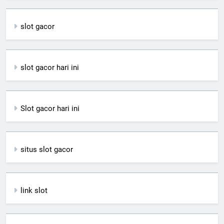
slot gacor
slot gacor hari ini
Slot gacor hari ini
situs slot gacor
link slot