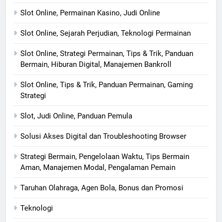
Slot Online, Permainan Kasino, Judi Online
Slot Online, Sejarah Perjudian, Teknologi Permainan
Slot Online, Strategi Permainan, Tips & Trik, Panduan
Bermain, Hiburan Digital, Manajemen Bankroll
Slot Online, Tips & Trik, Panduan Permainan, Gaming
Strategi
Slot, Judi Online, Panduan Pemula
Solusi Akses Digital dan Troubleshooting Browser
Strategi Bermain, Pengelolaan Waktu, Tips Bermain
Aman, Manajemen Modal, Pengalaman Pemain
Taruhan Olahraga, Agen Bola, Bonus dan Promosi
Teknologi