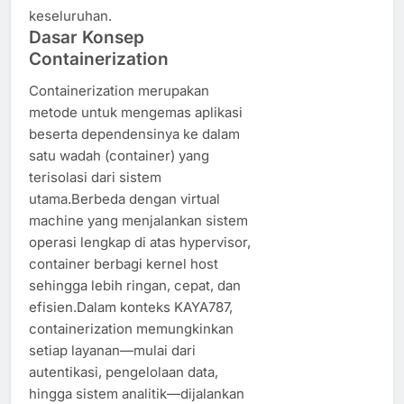
keseluruhan.
Dasar Konsep
Containerization
Containerization merupakan
metode untuk mengemas aplikasi
beserta dependensinya ke dalam
satu wadah (container) yang
terisolasi dari sistem
utama.Berbeda dengan virtual
machine yang menjalankan sistem
operasi lengkap di atas hypervisor,
container berbagi kernel host
sehingga lebih ringan, cepat, dan
efisien.Dalam konteks KAYA787,
containerization memungkinkan
setiap layanan—mulai dari
autentikasi, pengelolaan data,
hingga sistem analitik—dijalankan