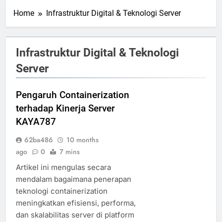
Home
Infrastruktur Digital & Teknologi Server
Infrastruktur Digital & Teknologi
Server
Pengaruh Containerization
terhadap Kinerja Server
KAYA787
62ba486
10 months
ago
0
7 mins
Artikel ini mengulas secara
mendalam bagaimana penerapan
teknologi containerization
meningkatkan efisiensi, performa,
dan skalabilitas server di platform