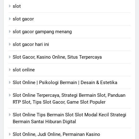
slot
slot gacor
slot gacor gampang menang
slot gacor hari ini
Slot Gacor, Kasino Online, Situs Terpercaya
slot online
Slot Online | Psikologi Bermain | Desain & Estetika
Slot Online Terpercaya, Strategi Bermain Slot, Panduan
RTP Slot, Tips Slot Gacor, Game Slot Populer
Slot Online Tips Bermain Slot Slot Modal Kecil Strategi
Bermain Santai Hiburan Digital
Slot Online, Judi Online, Permainan Kasino