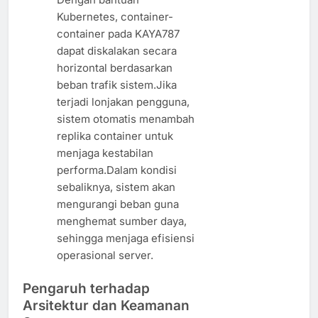
Kubernetes, container-
container pada KAYA787
dapat diskalakan secara
horizontal berdasarkan
beban trafik sistem.Jika
terjadi lonjakan pengguna,
sistem otomatis menambah
replika container untuk
menjaga kestabilan
performa.Dalam kondisi
sebaliknya, sistem akan
mengurangi beban guna
menghemat sumber daya,
sehingga menjaga efisiensi
operasional server.
Pengaruh terhadap
Arsitektur dan Keamanan