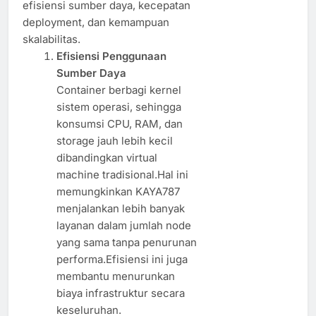
efisiensi sumber daya, kecepatan
deployment, dan kemampuan
skalabilitas.
Efisiensi Penggunaan
Sumber Daya
Container berbagi kernel
sistem operasi, sehingga
konsumsi CPU, RAM, dan
storage jauh lebih kecil
dibandingkan virtual
machine tradisional.Hal ini
memungkinkan KAYA787
menjalankan lebih banyak
layanan dalam jumlah node
yang sama tanpa penurunan
performa.Efisiensi ini juga
membantu menurunkan
biaya infrastruktur secara
keseluruhan.