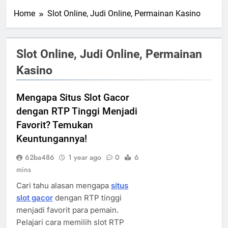
Home
Slot Online, Judi Online, Permainan Kasino
Slot Online, Judi Online, Permainan
Kasino
Mengapa Situs Slot Gacor
dengan RTP Tinggi Menjadi
Favorit? Temukan
Keuntungannya!
62ba486
1 year ago
0
6
mins
Cari tahu alasan mengapa
situs
slot gacor
dengan RTP tinggi
menjadi favorit para pemain.
Pelajari cara memilih slot RTP