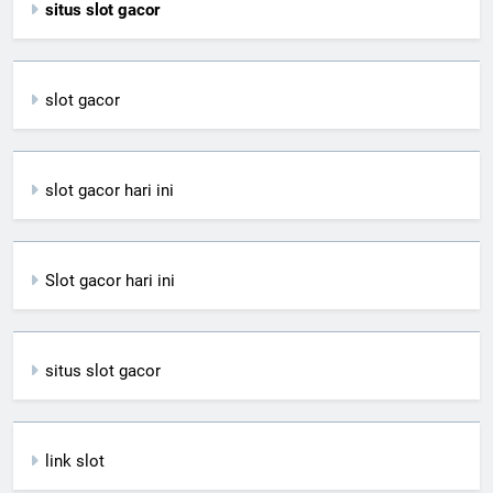
situs slot gacor
slot gacor
slot gacor hari ini
Slot gacor hari ini
situs slot gacor
link slot