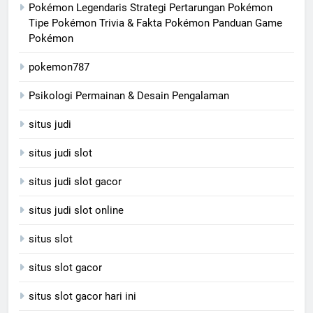
Pokémon Legendaris Strategi Pertarungan Pokémon
Tipe Pokémon Trivia & Fakta Pokémon Panduan Game
Pokémon
pokemon787
Psikologi Permainan & Desain Pengalaman
situs judi
situs judi slot
situs judi slot gacor
situs judi slot online
situs slot
situs slot gacor
situs slot gacor hari ini