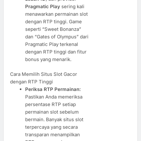
Pragmatic Play
sering kali
menawarkan permainan slot
dengan RTP tinggi. Game
seperti “Sweet Bonanza”
dan “Gates of Olympus” dari
Pragmatic Play terkenal
dengan RTP tinggi dan fitur
bonus yang menarik.
Cara Memilih Situs Slot Gacor
dengan RTP Tinggi
Periksa RTP Permainan:
Pastikan Anda memeriksa
persentase RTP setiap
permainan slot sebelum
bermain. Banyak situs slot
terpercaya yang secara
transparan menampilkan