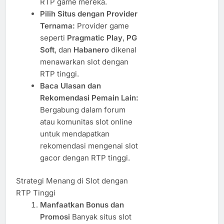
RTP game mereka.
Pilih Situs dengan Provider
Ternama:
Provider game
seperti
Pragmatic Play
,
PG
Soft
, dan
Habanero
dikenal
menawarkan slot dengan
RTP tinggi.
Baca Ulasan dan
Rekomendasi Pemain Lain:
Bergabung dalam forum
atau komunitas slot online
untuk mendapatkan
rekomendasi mengenai slot
gacor dengan RTP tinggi.
Strategi Menang di Slot dengan
RTP Tinggi
Manfaatkan Bonus dan
Promosi
Banyak situs slot