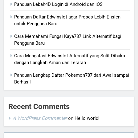
Panduan Lebah4D Login di Android dan iOS
Panduan Daftar Edwinslot agar Proses Lebih Efisien
untuk Pengguna Baru
Cara Memahami Fungsi Kaya787 Link Alternatif bagi
Pengguna Baru
Cara Mengatasi Edwinslot Alternatif yang Sulit Dibuka
dengan Langkah Aman dan Terarah
Panduan Lengkap Daftar Pokemon787 dari Awal sampai
Berhasil
Recent Comments
A WordPress Commenter
on
Hello world!