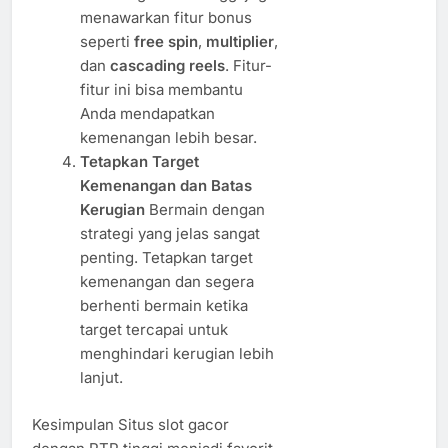
menawarkan fitur bonus
seperti
free spin
,
multiplier
,
dan
cascading reels
. Fitur-
fitur ini bisa membantu
Anda mendapatkan
kemenangan lebih besar.
Tetapkan Target
Kemenangan dan Batas
Kerugian
Bermain dengan
strategi yang jelas sangat
penting. Tetapkan target
kemenangan dan segera
berhenti bermain ketika
target tercapai untuk
menghindari kerugian lebih
lanjut.
Kesimpulan Situs slot gacor