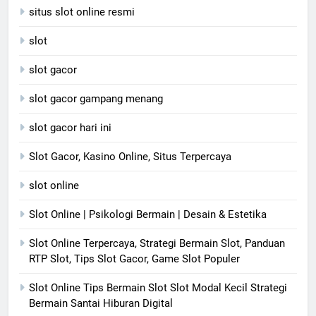
situs slot online resmi
slot
slot gacor
slot gacor gampang menang
slot gacor hari ini
Slot Gacor, Kasino Online, Situs Terpercaya
slot online
Slot Online | Psikologi Bermain | Desain & Estetika
Slot Online Terpercaya, Strategi Bermain Slot, Panduan
RTP Slot, Tips Slot Gacor, Game Slot Populer
Slot Online Tips Bermain Slot Slot Modal Kecil Strategi
Bermain Santai Hiburan Digital