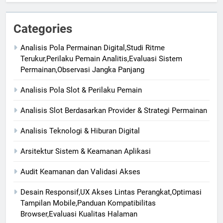
Categories
Analisis Pola Permainan Digital,Studi Ritme
Terukur,Perilaku Pemain Analitis,Evaluasi Sistem
Permainan,Observasi Jangka Panjang
Analisis Pola Slot & Perilaku Pemain
Analisis Slot Berdasarkan Provider & Strategi Permainan
Analisis Teknologi & Hiburan Digital
Arsitektur Sistem & Keamanan Aplikasi
Audit Keamanan dan Validasi Akses
Desain Responsif,UX Akses Lintas Perangkat,Optimasi
Tampilan Mobile,Panduan Kompatibilitas
Browser,Evaluasi Kualitas Halaman