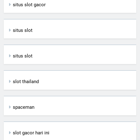
situs slot gacor
situs slot
situs slot
slot thailand
spaceman
slot gacor hari ini