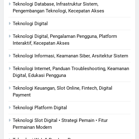
Teknologi Database, Infrastruktur Sistem,
Pengembangan Teknologi, Kecepatan Akses
Teknologi Digital
Teknologi Digital, Pengalaman Pengguna, Platform
Interaktif, Kecepatan Akses
Teknologi Informasi, Keamanan Siber, Arsitektur Sistem
Teknologi Internet, Panduan Troubleshooting, Keamanan
Digital, Edukasi Pengguna
Teknologi Keuangan, Slot Online, Fintech, Digital
Payment
Teknologi Platform Digital
Teknologi Slot Digital • Strategi Pemain • Fitur
Permainan Modern