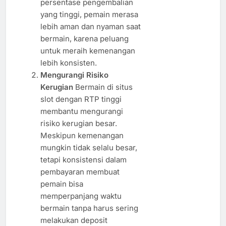
persentase pengembalian
yang tinggi, pemain merasa
lebih aman dan nyaman saat
bermain, karena peluang
untuk meraih kemenangan
lebih konsisten.
Mengurangi Risiko
Kerugian
Bermain di situs
slot dengan RTP tinggi
membantu mengurangi
risiko kerugian besar.
Meskipun kemenangan
mungkin tidak selalu besar,
tetapi konsistensi dalam
pembayaran membuat
pemain bisa
memperpanjang waktu
bermain tanpa harus sering
melakukan deposit