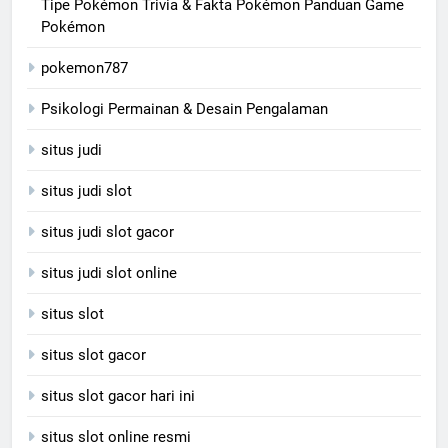
Tipe Pokémon Trivia & Fakta Pokémon Panduan Game
Pokémon
pokemon787
Psikologi Permainan & Desain Pengalaman
situs judi
situs judi slot
situs judi slot gacor
situs judi slot online
situs slot
situs slot gacor
situs slot gacor hari ini
situs slot online resmi