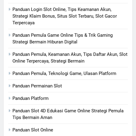
Panduan Login Slot Online, Tips Keamanan Akun,
Strategi Klaim Bonus, Situs Slot Terbaru, Slot Gacor
Terpercaya
Panduan Pemula Game Online Tips & Trik Gaming
Strategi Bermain Hiburan Digital
Panduan Pemula, Keamanan Akun, Tips Daftar Akun, Slot
Online Terpercaya, Strategi Bermain
Panduan Pemula, Teknologi Game, Ulasan Platform
Panduan Permainan Slot
Panduan Platform
Panduan Slot 4D Edukasi Game Online Strategi Pemula
Tips Bermain Aman
Panduan Slot Online