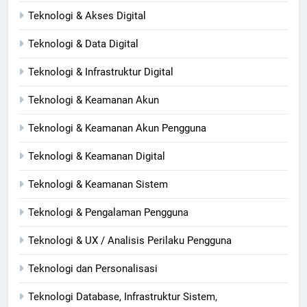
Teknologi & Akses Digital
Teknologi & Data Digital
Teknologi & Infrastruktur Digital
Teknologi & Keamanan Akun
Teknologi & Keamanan Akun Pengguna
Teknologi & Keamanan Digital
Teknologi & Keamanan Sistem
Teknologi & Pengalaman Pengguna
Teknologi & UX / Analisis Perilaku Pengguna
Teknologi dan Personalisasi
Teknologi Database, Infrastruktur Sistem,