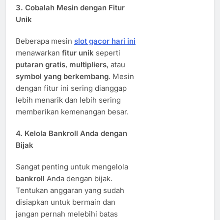
3.
Cobalah Mesin dengan Fitur
Unik
Beberapa mesin
slot gacor hari ini
menawarkan
fitur unik
seperti
putaran gratis
,
multipliers
, atau
symbol yang berkembang
. Mesin
dengan fitur ini sering dianggap
lebih menarik dan lebih sering
memberikan kemenangan besar.
4.
Kelola Bankroll Anda dengan
Bijak
Sangat penting untuk mengelola
bankroll
Anda dengan bijak.
Tentukan anggaran yang sudah
disiapkan untuk bermain dan
jangan pernah melebihi batas