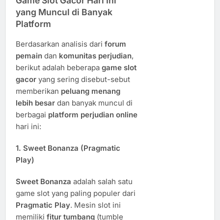
Game Slot Gacor Hari Ini
yang Muncul di Banyak
Platform
Berdasarkan analisis dari
forum
pemain
dan
komunitas perjudian
,
berikut adalah beberapa
game slot
gacor
yang sering disebut-sebut
memberikan
peluang menang
lebih besar
dan banyak muncul di
berbagai
platform perjudian online
hari ini:
1.
Sweet Bonanza (Pragmatic
Play)
Sweet Bonanza
adalah salah satu
game slot yang paling populer dari
Pragmatic Play
. Mesin slot ini
memiliki
fitur tumbang
(tumble