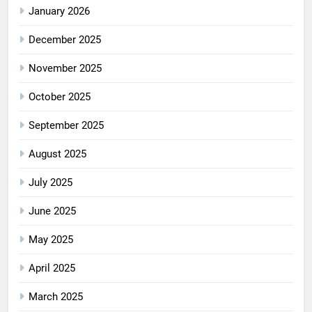
January 2026
December 2025
November 2025
October 2025
September 2025
August 2025
July 2025
June 2025
May 2025
April 2025
March 2025