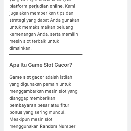
platform perjudian online
. Kami
juga akan memberikan tips dan
strategi yang dapat Anda gunakan
untuk memaksimalkan peluang
kemenangan Anda, serta memilih
mesin slot terbaik untuk
dimainkan.
Apa Itu Game Slot Gacor?
Game slot gacor
adalah istilah
yang digunakan pemain untuk
menggambarkan mesin slot yang
dianggap memberikan
pembayaran besar
atau
fitur
bonus
yang sering muncul.
Meskipun mesin slot
menggunakan
Random Number