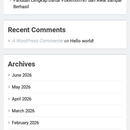
Panduan Lengkap Daftar Pokemon787 dari Awal sampai
Berhasil
Recent Comments
A WordPress Commenter
on
Hello world!
Archives
June 2026
May 2026
April 2026
March 2026
February 2026