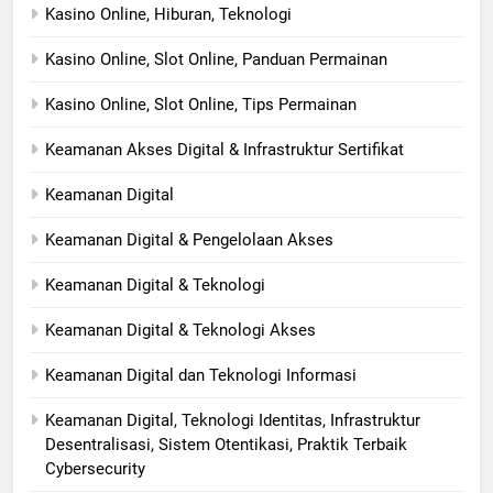
Kasino Online, Hiburan, Teknologi
Kasino Online, Slot Online, Panduan Permainan
Kasino Online, Slot Online, Tips Permainan
Keamanan Akses Digital & Infrastruktur Sertifikat
Keamanan Digital
Keamanan Digital & Pengelolaan Akses
Keamanan Digital & Teknologi
Keamanan Digital & Teknologi Akses
Keamanan Digital dan Teknologi Informasi
Keamanan Digital, Teknologi Identitas, Infrastruktur
Desentralisasi, Sistem Otentikasi, Praktik Terbaik
Cybersecurity