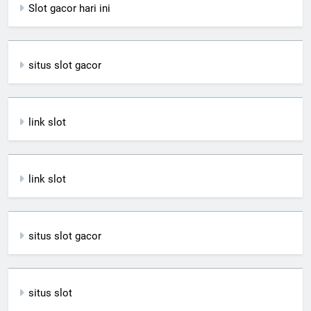
Slot gacor hari ini
situs slot gacor
link slot
link slot
situs slot gacor
situs slot