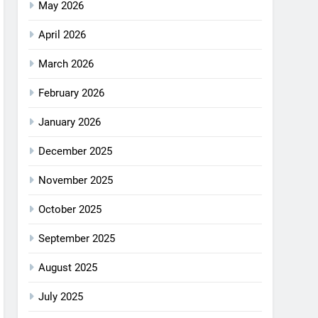
May 2026
April 2026
March 2026
February 2026
January 2026
December 2025
November 2025
October 2025
September 2025
August 2025
July 2025