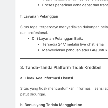
Proses penarikan dana cepat dan tran
f. Layanan Pelanggan
Situs togel terpercaya menyediakan dukungan pel
dan profesional.
Ciri Layanan Pelanggan Baik:
Tersedia 24/7 melalui live chat, email,
Menyediakan panduan atau FAQ untuk 
3. Tanda-Tanda Platform Tidak Kredibel
a. Tidak Ada Informasi Lisensi
Situs yang tidak mencantumkan informasi lisensi ata
patut dicurigai.
b. Bonus yang Terlalu Menggiurkan