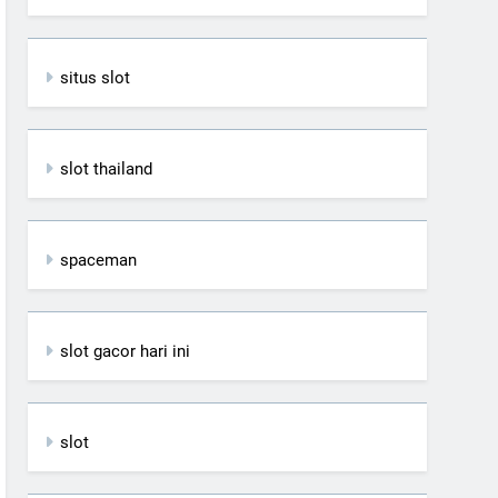
situs slot
slot thailand
spaceman
slot gacor hari ini
slot