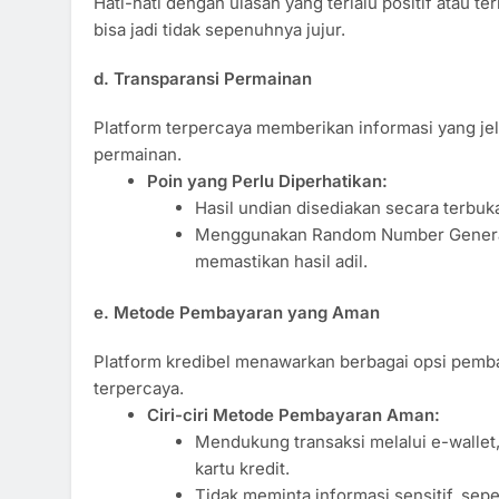
Hati-hati dengan ulasan yang terlalu positif atau ter
bisa jadi tidak sepenuhnya jujur.
d. Transparansi Permainan
Platform terpercaya memberikan informasi yang jel
permainan.
Poin yang Perlu Diperhatikan:
Hasil undian disediakan secara terbuk
Menggunakan Random Number Genera
memastikan hasil adil.
e. Metode Pembayaran yang Aman
Platform kredibel menawarkan berbagai opsi pemb
terpercaya.
Ciri-ciri Metode Pembayaran Aman:
Mendukung transaksi melalui e-wallet,
kartu kredit.
Tidak meminta informasi sensitif, sepe