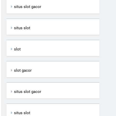
situs slot gacor
situs slot
slot
slot gacor
situs slot gacor
situs slot