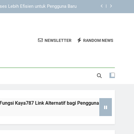
ses Lebih Efisien untuk Pengguna Baru
7 Link Alternatif bagi Pengguna Baru
ibuka dengan Langkah Aman dan Terarah
NEWSLETTER
RANDOM NEWS
uan Lebah4D Login di Android dan iOS
ses Lebih Efisien untuk Pengguna Baru
rchitecture. Kreativitas Dan Kualitas Dalam Setiap Karya.
7 Link Alternatif bagi Pengguna Baru
ibuka dengan Langkah Aman dan Terarah
87 Link Alternatif bagi Pengguna Baru
Cara Mengatasi 
3 Months Ago