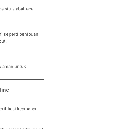
a situs abal-abal.
, seperti penipuan
but.
ak aman untuk
line
rifikasi keamanan