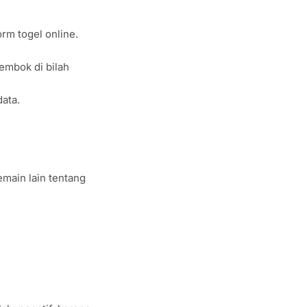
rm togel online.
mbok di bilah
data.
emain lain tentang