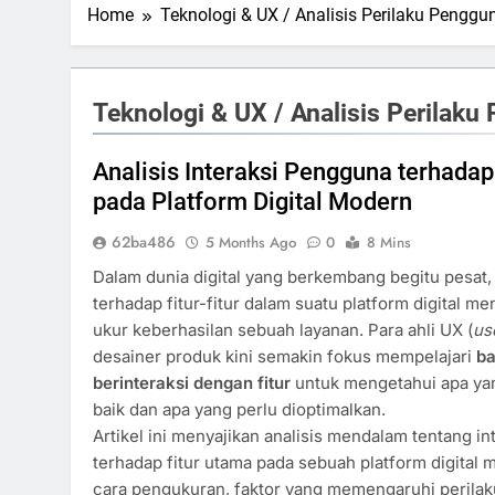
Home
Teknologi & UX / Analisis Perilaku Penggu
Teknologi & UX / Analisis Perilaku
Analisis Interaksi Pengguna terhadap
pada Platform Digital Modern
62ba486
5 Months Ago
0
8 Mins
Dalam dunia digital yang berkembang begitu pesat,
terhadap fitur-fitur dalam suatu platform digital men
ukur keberhasilan sebuah layanan. Para ahli UX (
us
desainer produk kini semakin fokus mempelajari
b
berinteraksi dengan fitur
untuk mengetahui apa ya
baik dan apa yang perlu dioptimalkan.
Artikel ini menyajikan analisis mendalam tentang i
terhadap fitur utama pada sebuah platform digital m
cara pengukuran, faktor yang memengaruhi perila