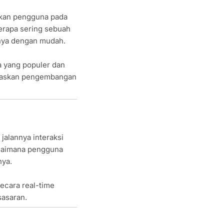
kukan pengguna pada
erapa sering sebuah
nya dengan mudah.
a yang populer dan
itaskan pengembangan
alannya interaksi
gaimana pengguna
nya.
ecara real-time
sasaran.