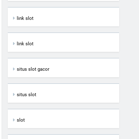
link slot
link slot
situs slot gacor
situs slot
slot