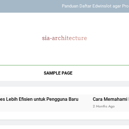
Panduan Daftar Edwinslot agar Pro
Cara Memahami Fungsi Kaya78
Cara Mengatasi Edwinslot Alternatif yang Sulit D
Pand
 Architecture
Panduan Daftar Edwinslot agar Pro
n Arsitektur Profesional Untuk Proyek Bangunan Anda Dari SIA A
Cara Memahami Fungsi Kaya78
SAMPLE PAGE
Cara Mengatasi Edwinslot Alternatif yang Sulit D
isien untuk Pengguna Baru
Cara Memahami Fungsi Kaya78
2 Months Ago