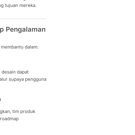
ng tujuan mereka.
ap Pengalaman
ur membantu dalam:
m desain dapat
n alur supaya pengguna
a
gkan, tim produk
k roadmap