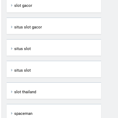
slot gacor
situs slot gacor
situs slot
situs slot
slot thailand
spaceman