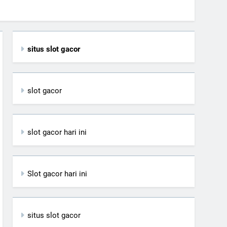
situs slot gacor
slot gacor
slot gacor hari ini
Slot gacor hari ini
situs slot gacor