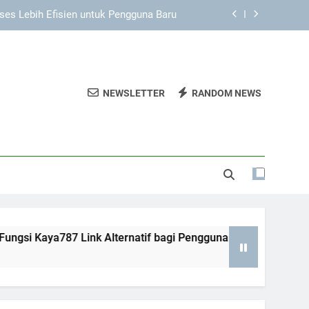
ses Lebih Efisien untuk Pengguna Baru
7 Link Alternatif bagi Pengguna Baru
ibuka dengan Langkah Aman dan Terarah
NEWSLETTER
RANDOM NEWS
uan Lebah4D Login di Android dan iOS
ses Lebih Efisien untuk Pengguna Baru
rchitecture. Kreativitas Dan Kualitas Dalam Setiap Karya.
7 Link Alternatif bagi Pengguna Baru
ibuka dengan Langkah Aman dan Terarah
7 Link Alternatif bagi Pengguna Baru
Cara Mengatasi 
3 Months Ago