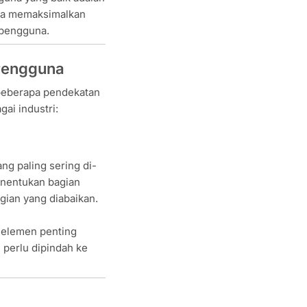
rta memaksimalkan
 pengguna.
Pengguna
 beberapa pendekatan
ai industri:
g paling sering di-
enentukan bagian
gian yang diabaikan.
 elemen penting
 perlu dipindah ke