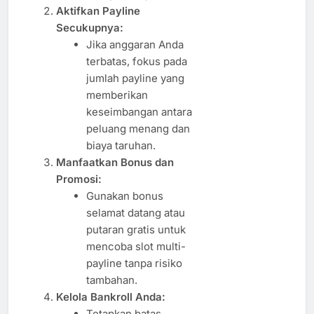
Aktifkan Payline
Secukupnya:
Jika anggaran Anda
terbatas, fokus pada
jumlah payline yang
memberikan
keseimbangan antara
peluang menang dan
biaya taruhan.
Manfaatkan Bonus dan
Promosi:
Gunakan bonus
selamat datang atau
putaran gratis untuk
mencoba slot multi-
payline tanpa risiko
tambahan.
Kelola Bankroll Anda:
Tetapkan batas