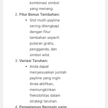
kombinasi simbol
yang menang.
Fitur Bonus Tambahan:
Slot multi-payline
sering dilengkapi
dengan fitur
tambahan seperti
putaran gratis,
pengganda, dan
simbol wild.
Variasi Taruhan:
Anda dapat
menyesuaikan jumlah
payline yang ingin
Anda aktifkan,
memungkinkan
fleksibilitas dalam
strategi taruhan.
Pengalaman Bermain yang