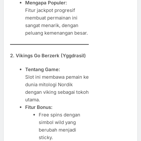
Mengapa Populer:
Fitur jackpot progresif
membuat permainan ini
sangat menarik, dengan
peluang kemenangan besar.
2.
Vikings Go Berzerk (Yggdrasil)
Tentang Game:
Slot ini membawa pemain ke
dunia mitologi Nordik
dengan viking sebagai tokoh
utama.
Fitur Bonus:
Free spins dengan
simbol wild yang
berubah menjadi
sticky.