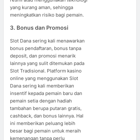
yang kurang aman, sehingga
meningkatkan risiko bagi pemain.
3.
Bonus dan Promosi
Slot Dana sering kali menawarkan
bonus pendaftaran, bonus tanpa
deposit, dan promosi menarik
lainnya yang sulit ditemukan pada
Slot Tradisional. Platform kasino
online yang menggunakan Slot
Dana sering kali memberikan
insentif kepada pemain baru dan
pemain setia dengan hadiah
tambahan berupa putaran gratis,
cashback, dan bonus lainnya. Hal
ini memberikan peluang lebih
besar bagi pemain untuk meraih
kemenangan tanpa perlu