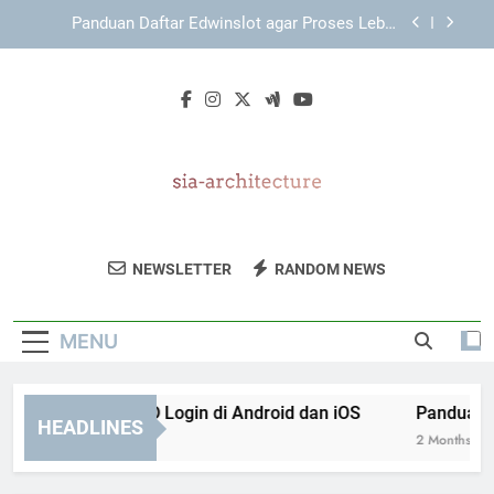
Skip
Cara Memahami Fungsi Kaya787 Link Alternatif
to
bagi Pengguna Baru
content
Cara Mengatasi Edwinslot Alternatif yang Sulit
Dibuka dengan Langkah Aman dan Terarah
Panduan Lebah4D Login di Android dan iOS
Panduan Daftar Edwinslot agar Proses Lebih
Efisien untuk Pengguna Baru
Cara Memahami Fungsi Kaya787 Link Alternatif
bagi Pengguna Baru
SIA Architecture
Jasa Desain Arsitektur Profesional Untuk
Cara Mengatasi Edwinslot Alternatif yang Sulit
NEWSLETTER
RANDOM NEWS
Dibuka dengan Langkah Aman dan Terarah
Proyek Bangunan Anda Dari SIA
Architecture. Kreativitas Dan Kualitas Dalam
MENU
Setiap Karya.
nduan Lebah4D Login di Android dan iOS
Panduan Dafta
HEADLINES
Months Ago
2 Months Ago