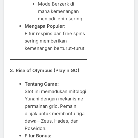
Mode Berzerk di
mana kemenangan
menjadi lebih sering.
Mengapa Populer:
Fitur respins dan free spins
sering memberikan
kemenangan berturut-turut.
3.
Rise of Olympus (Play’n GO)
Tentang Game:
Slot ini memadukan mitologi
Yunani dengan mekanisme
permainan grid. Pemain
diajak untuk membantu tiga
dewa—Zeus, Hades, dan
Poseidon.
Fitur Bonus: