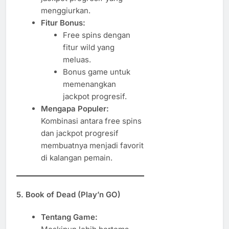
menggiurkan.
Fitur Bonus:
Free spins dengan
fitur wild yang
meluas.
Bonus game untuk
memenangkan
jackpot progresif.
Mengapa Populer:
Kombinasi antara free spins
dan jackpot progresif
membuatnya menjadi favorit
di kalangan pemain.
5.
Book of Dead (Play’n GO)
Tentang Game: