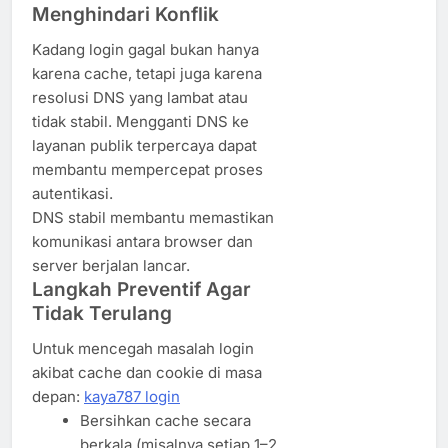
Menghindari Konflik
Kadang login gagal bukan hanya
karena cache, tetapi juga karena
resolusi DNS yang lambat atau
tidak stabil. Mengganti DNS ke
layanan publik terpercaya dapat
membantu mempercepat proses
autentikasi.
DNS stabil membantu memastikan
komunikasi antara browser dan
server berjalan lancar.
Langkah Preventif Agar
Tidak Terulang
Untuk mencegah masalah login
akibat cache dan cookie di masa
depan:
kaya787 login
Bersihkan cache secara
berkala (misalnya setiap 1–2