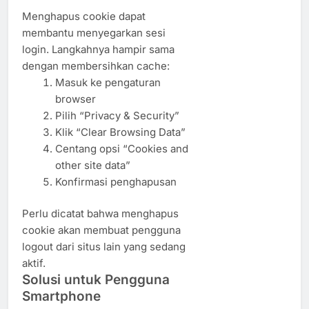
Menghapus cookie dapat
membantu menyegarkan sesi
login. Langkahnya hampir sama
dengan membersihkan cache:
Masuk ke pengaturan
browser
Pilih “Privacy & Security”
Klik “Clear Browsing Data”
Centang opsi “Cookies and
other site data”
Konfirmasi penghapusan
Perlu dicatat bahwa menghapus
cookie akan membuat pengguna
logout dari situs lain yang sedang
aktif.
Solusi untuk Pengguna
Smartphone