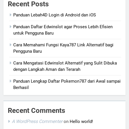
Recent Posts
Panduan Lebah4D Login di Android dan iOS
Panduan Daftar Edwinslot agar Proses Lebih Efisien
untuk Pengguna Baru
Cara Memahami Fungsi Kaya787 Link Alternatif bagi
Pengguna Baru
Cara Mengatasi Edwinslot Alternatif yang Sulit Dibuka
dengan Langkah Aman dan Terarah
Panduan Lengkap Daftar Pokemon787 dari Awal sampai
Berhasil
Recent Comments
A WordPress Commenter
on
Hello world!