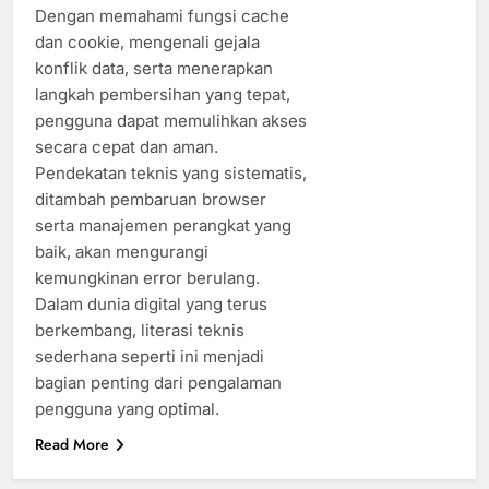
Dengan memahami fungsi cache
dan cookie, mengenali gejala
konflik data, serta menerapkan
langkah pembersihan yang tepat,
pengguna dapat memulihkan akses
secara cepat dan aman.
Pendekatan teknis yang sistematis,
ditambah pembaruan browser
serta manajemen perangkat yang
baik, akan mengurangi
kemungkinan error berulang.
Dalam dunia digital yang terus
berkembang, literasi teknis
sederhana seperti ini menjadi
bagian penting dari pengalaman
pengguna yang optimal.
Read More