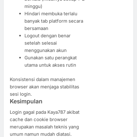
minggu)
Hindari membuka terlalu
banyak tab platform secara
bersamaan
Logout dengan benar
setelah selesai
menggunakan akun
Gunakan satu perangkat
utama untuk akses rutin
Konsistensi dalam manajemen
browser akan menjaga stabilitas
sesi login.
Kesimpulan
Login gagal pada Kaya787 akibat
cache dan cookie browser
merupakan masalah teknis yang
umum namun mudah diatasi.