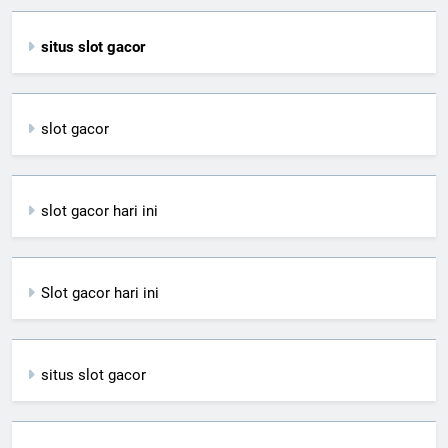
situs slot gacor
slot gacor
slot gacor hari ini
Slot gacor hari ini
situs slot gacor