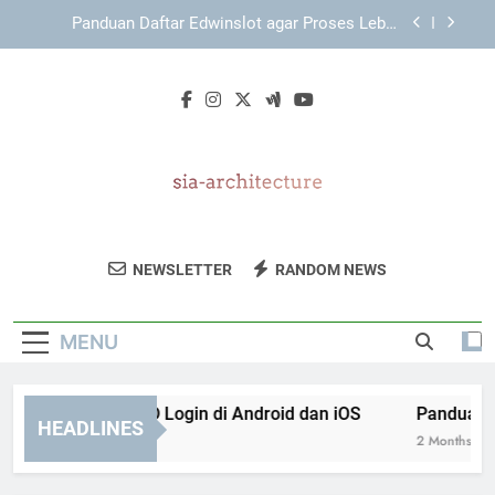
Skip
Cara Memahami Fungsi Kaya787 Link Alternatif
to
bagi Pengguna Baru
content
Cara Mengatasi Edwinslot Alternatif yang Sulit
Dibuka dengan Langkah Aman dan Terarah
Panduan Lebah4D Login di Android dan iOS
Panduan Daftar Edwinslot agar Proses Lebih
Efisien untuk Pengguna Baru
Cara Memahami Fungsi Kaya787 Link Alternatif
bagi Pengguna Baru
SIA Architecture
Jasa Desain Arsitektur Profesional Untuk
Cara Mengatasi Edwinslot Alternatif yang Sulit
NEWSLETTER
RANDOM NEWS
Dibuka dengan Langkah Aman dan Terarah
Proyek Bangunan Anda Dari SIA
Architecture. Kreativitas Dan Kualitas Dalam
MENU
Setiap Karya.
nduan Lebah4D Login di Android dan iOS
Panduan Dafta
HEADLINES
Months Ago
2 Months Ago