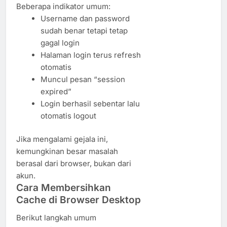
Beberapa indikator umum:
Username dan password
sudah benar tetapi tetap
gagal login
Halaman login terus refresh
otomatis
Muncul pesan “session
expired”
Login berhasil sebentar lalu
otomatis logout
Jika mengalami gejala ini,
kemungkinan besar masalah
berasal dari browser, bukan dari
akun.
Cara Membersihkan
Cache di Browser Desktop
Berikut langkah umum