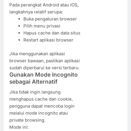
Pada perangkat Android atau iOS,
langkahnya relatif serupa:
Buka pengaturan browser
Pilih menu privasi
Hapus cache dan data situs
Restart aplikasi browser
Jika menggunakan aplikasi
browser bawaan, pastikan aplikasi
sudah diperbarui ke versi terbaru.
Gunakan Mode Incognito
sebagai Alternatif
Jika tidak ingin langsung
menghapus cache dan cookie,
pengguna dapat mencoba login
melalui mode incognito atau
private browsing.
Mode ini: