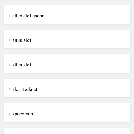
situs slot gacor
situs slot
situs slot
slot thailand
spaceman