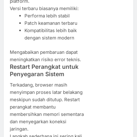
platform.
Versi terbaru biasanya memiliki:
Performa lebih stabil
Patch keamanan terbaru
Kompatibilitas lebih baik
dengan sistem modern
Mengabaikan pembaruan dapat
meningkatkan risiko error teknis.
Restart Perangkat untuk
Penyegaran Sistem
Terkadang, browser masih
menyimpan proses latar belakang
meskipun sudah ditutup. Restart
perangkat membantu
membersihkan memori sementara
dan menyegarkan koneksi
jaringan.
Langkah sederhana ini sering kali