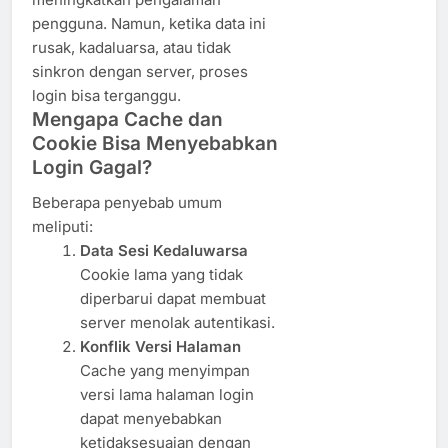
pengguna. Namun, ketika data ini
rusak, kadaluarsa, atau tidak
sinkron dengan server, proses
login bisa terganggu.
Mengapa Cache dan
Cookie Bisa Menyebabkan
Login Gagal?
Beberapa penyebab umum
meliputi:
Data Sesi Kedaluwarsa
Cookie lama yang tidak
diperbarui dapat membuat
server menolak autentikasi.
Konflik Versi Halaman
Cache yang menyimpan
versi lama halaman login
dapat menyebabkan
ketidaksesuaian dengan