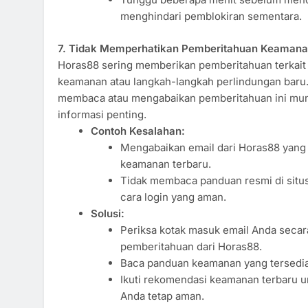
menghindari pemblokiran sementara.
7. Tidak Memperhatikan Pemberitahuan Keaman
Horas88 sering memberikan pemberitahuan terkait
keamanan atau langkah-langkah perlindungan baru
membaca atau mengabaikan pemberitahuan ini mun
informasi penting.
Contoh Kesalahan:
Mengabaikan email dari Horas88 yang 
keamanan terbaru.
Tidak membaca panduan resmi di situ
cara login yang aman.
Solusi:
Periksa kotak masuk email Anda secara
pemberitahuan dari Horas88.
Baca panduan keamanan yang tersedia 
Ikuti rekomendasi keamanan terbaru 
Anda tetap aman.