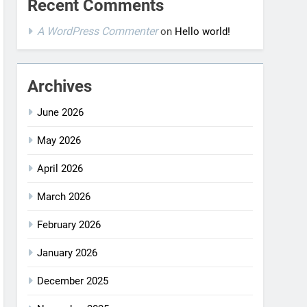
Recent Comments
A WordPress Commenter
on
Hello world!
Archives
June 2026
May 2026
April 2026
March 2026
February 2026
January 2026
December 2025