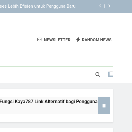
ses Lebih Efisien untuk Pengguna Baru
7 Link Alternatif bagi Pengguna Baru
ibuka dengan Langkah Aman dan Terarah
NEWSLETTER
RANDOM NEWS
uan Lebah4D Login di Android dan iOS
ses Lebih Efisien untuk Pengguna Baru
rchitecture. Kreativitas Dan Kualitas Dalam Setiap Karya.
7 Link Alternatif bagi Pengguna Baru
ibuka dengan Langkah Aman dan Terarah
7 Link Alternatif bagi Pengguna Baru
Cara Mengatasi 
3 Months Ago