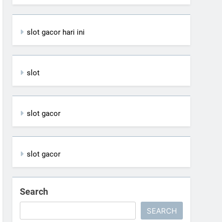
slot gacor hari ini
slot
slot gacor
slot gacor
Search
SEARCH