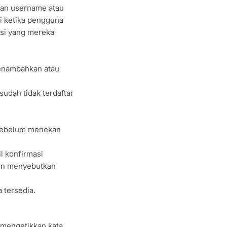
kan username atau
adi ketika pengguna
asi yang mereka
enambahkan atau
udah tidak terdaftar
 sebelum menekan
l konfirmasi
kin menyebutkan
 tersedia.
h mengetikkan kata