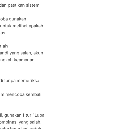
dan pastikan sistem
 coba gunakan
untuk melihat apakah
as.
alah
andi yang salah, akun
 langkah keamanan
di tanpa memeriksa
um mencoba kembali
i, gunakan fitur “Lupa
ombinasi yang salah.
ba login lagi untuk