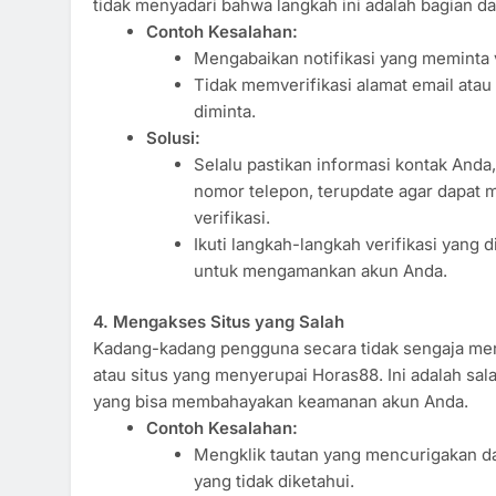
tidak menyadari bahwa langkah ini adalah bagian da
Contoh Kesalahan:
Mengabaikan notifikasi yang meminta v
Tidak memverifikasi alamat email atau
diminta.
Solusi:
Selalu pastikan informasi kontak Anda,
nomor telepon, terupdate agar dapat
verifikasi.
Ikuti langkah-langkah verifikasi yang 
untuk mengamankan akun Anda.
4. Mengakses Situs yang Salah
Kadang-kadang pengguna secara tidak sengaja men
atau situs yang menyerupai Horas88. Ini adalah sal
yang bisa membahayakan keamanan akun Anda.
Contoh Kesalahan:
Mengklik tautan yang mencurigakan da
yang tidak diketahui.