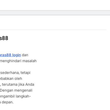
as88
oras88 login
dan
 menghindari masalah
sederhana, tetapi
ebabkan oleh
, terutama jika Anda
 Dengan mengenali
engambil langkah-
a depan.