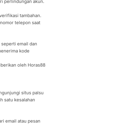
ri perlindungan akun.
erifikasi tambahan.
 nomor telepon saat
 seperti email dan
 menerima kode
diberikan oleh Horas88
gunjungi situs palsu
ah satu kesalahan
ri email atau pesan