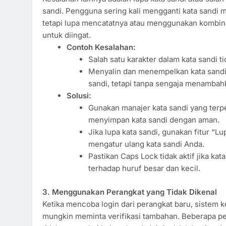
sandi. Pengguna sering kali mengganti kata sandi 
tetapi lupa mencatatnya atau menggunakan kombinas
untuk diingat.
Contoh Kesalahan:
Salah satu karakter dalam kata sandi ti
Menyalin dan menempelkan kata sandi 
sandi, tetapi tanpa sengaja menambahk
Solusi:
Gunakan manajer kata sandi yang terp
menyimpan kata sandi dengan aman.
Jika lupa kata sandi, gunakan fitur “L
mengatur ulang kata sandi Anda.
Pastikan Caps Lock tidak aktif jika kat
terhadap huruf besar dan kecil.
3. Menggunakan Perangkat yang Tidak Dikenal
Ketika mencoba login dari perangkat baru, sistem
mungkin meminta verifikasi tambahan. Beberapa 