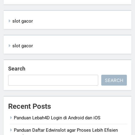
slot gacor
slot gacor
Search
SEARCH
Recent Posts
Panduan Lebah4D Login di Android dan iOS
Panduan Daftar Edwinslot agar Proses Lebih Efisien