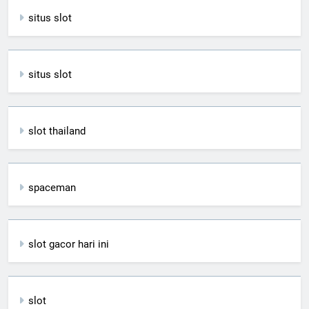
situs slot
situs slot
slot thailand
spaceman
slot gacor hari ini
slot