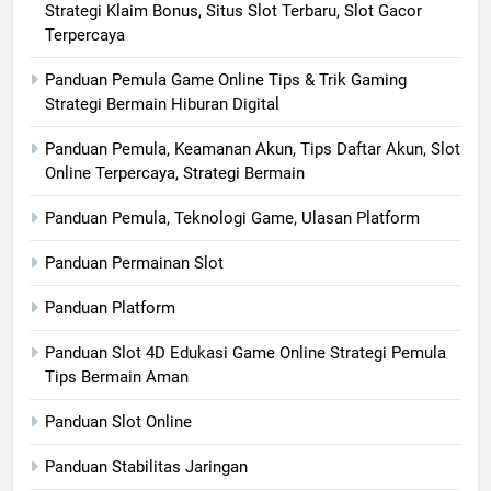
Strategi Klaim Bonus, Situs Slot Terbaru, Slot Gacor
Terpercaya
Panduan Pemula Game Online Tips & Trik Gaming
Strategi Bermain Hiburan Digital
Panduan Pemula, Keamanan Akun, Tips Daftar Akun, Slot
Online Terpercaya, Strategi Bermain
Panduan Pemula, Teknologi Game, Ulasan Platform
Panduan Permainan Slot
Panduan Platform
Panduan Slot 4D Edukasi Game Online Strategi Pemula
Tips Bermain Aman
Panduan Slot Online
Panduan Stabilitas Jaringan