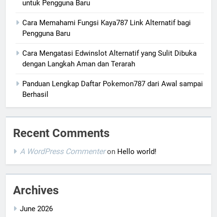
untuk Pengguna Baru
Cara Memahami Fungsi Kaya787 Link Alternatif bagi
Pengguna Baru
Cara Mengatasi Edwinslot Alternatif yang Sulit Dibuka
dengan Langkah Aman dan Terarah
Panduan Lengkap Daftar Pokemon787 dari Awal sampai
Berhasil
Recent Comments
A WordPress Commenter
on
Hello world!
Archives
June 2026