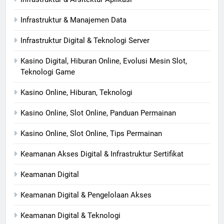
Infrastruktur & Manajemen Data
Infrastruktur Digital & Teknologi Server
Kasino Digital, Hiburan Online, Evolusi Mesin Slot,
Teknologi Game
Kasino Online, Hiburan, Teknologi
Kasino Online, Slot Online, Panduan Permainan
Kasino Online, Slot Online, Tips Permainan
Keamanan Akses Digital & Infrastruktur Sertifikat
Keamanan Digital
Keamanan Digital & Pengelolaan Akses
Keamanan Digital & Teknologi