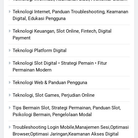
Teknologi Internet, Panduan Troubleshooting, Keamanan
Digital, Edukasi Pengguna
Teknologi Keuangan, Slot Online, Fintech, Digital
Payment
Teknologi Platform Digital
Teknologi Slot Digital • Strategi Pemain • Fitur
Permainan Modern
Teknologi Web & Panduan Pengguna
Teknologi, Slot Games, Perjudian Online
Tips Bermain Slot, Strategi Permainan, Panduan Slot,
Psikologi Bermain, Pengelolaan Modal
Troubleshooting Login Mobile,Manajemen Sesi,Optimasi
Browser,Optimasi Jaringan,Keamanan Akses Digital