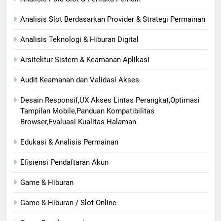
Analisis Slot Berdasarkan Provider & Strategi Permainan
Analisis Teknologi & Hiburan Digital
Arsitektur Sistem & Keamanan Aplikasi
Audit Keamanan dan Validasi Akses
Desain Responsif,UX Akses Lintas Perangkat,Optimasi
Tampilan Mobile,Panduan Kompatibilitas
Browser,Evaluasi Kualitas Halaman
Edukasi & Analisis Permainan
Efisiensi Pendaftaran Akun
Game & Hiburan
Game & Hiburan / Slot Online