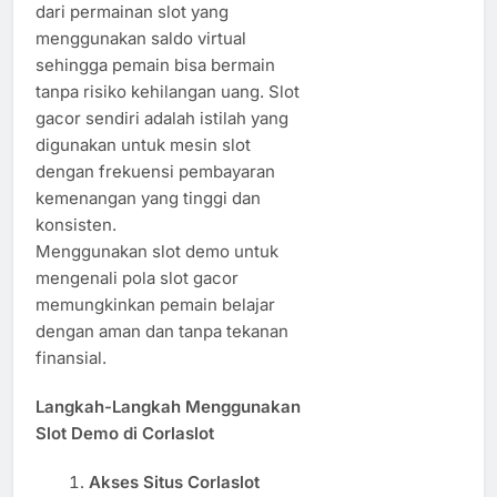
dari permainan slot yang
menggunakan saldo virtual
sehingga pemain bisa bermain
tanpa risiko kehilangan uang. Slot
gacor sendiri adalah istilah yang
digunakan untuk mesin slot
dengan frekuensi pembayaran
kemenangan yang tinggi dan
konsisten.
Menggunakan slot demo untuk
mengenali pola slot gacor
memungkinkan pemain belajar
dengan aman dan tanpa tekanan
finansial.
Langkah-Langkah Menggunakan
Slot Demo di Corlaslot
Akses Situs Corlaslot