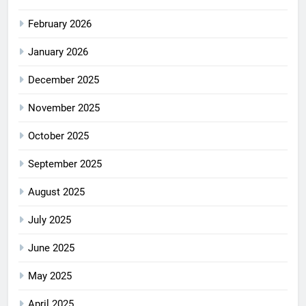
February 2026
January 2026
December 2025
November 2025
October 2025
September 2025
August 2025
July 2025
June 2025
May 2025
April 2025