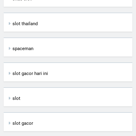
slot thailand
spaceman
slot gacor hari ini
slot
slot gacor