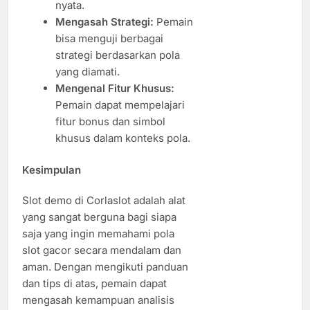
nyata.
Mengasah Strategi:
Pemain
bisa menguji berbagai
strategi berdasarkan pola
yang diamati.
Mengenal Fitur Khusus:
Pemain dapat mempelajari
fitur bonus dan simbol
khusus dalam konteks pola.
Kesimpulan
Slot demo di Corlaslot adalah alat
yang sangat berguna bagi siapa
saja yang ingin memahami pola
slot gacor secara mendalam dan
aman. Dengan mengikuti panduan
dan tips di atas, pemain dapat
mengasah kemampuan analisis