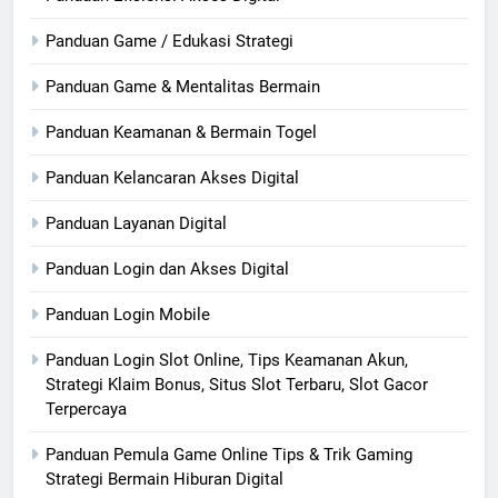
Panduan Game / Edukasi Strategi
Panduan Game & Mentalitas Bermain
Panduan Keamanan & Bermain Togel
Panduan Kelancaran Akses Digital
Panduan Layanan Digital
Panduan Login dan Akses Digital
Panduan Login Mobile
Panduan Login Slot Online, Tips Keamanan Akun,
Strategi Klaim Bonus, Situs Slot Terbaru, Slot Gacor
Terpercaya
Panduan Pemula Game Online Tips & Trik Gaming
Strategi Bermain Hiburan Digital