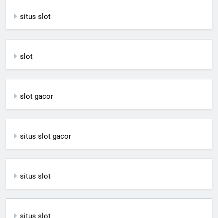
situs slot
slot
slot gacor
situs slot gacor
situs slot
situs slot