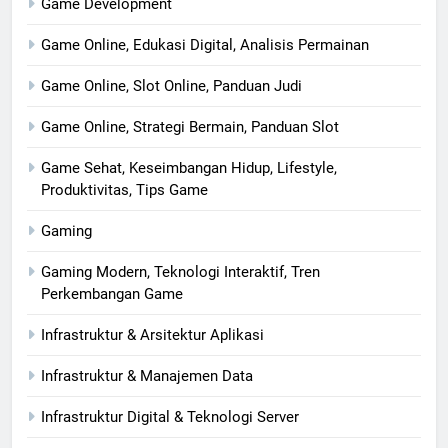
Game Development
Game Online, Edukasi Digital, Analisis Permainan
Game Online, Slot Online, Panduan Judi
Game Online, Strategi Bermain, Panduan Slot
Game Sehat, Keseimbangan Hidup, Lifestyle,
Produktivitas, Tips Game
Gaming
Gaming Modern, Teknologi Interaktif, Tren
Perkembangan Game
Infrastruktur & Arsitektur Aplikasi
Infrastruktur & Manajemen Data
Infrastruktur Digital & Teknologi Server