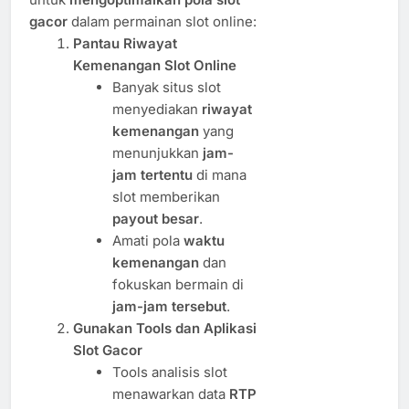
gacor
dalam permainan slot online:
Pantau Riwayat
Kemenangan Slot Online
Banyak situs slot
menyediakan
riwayat
kemenangan
yang
menunjukkan
jam-
jam tertentu
di mana
slot memberikan
payout besar
.
Amati pola
waktu
kemenangan
dan
fokuskan bermain di
jam-jam tersebut
.
Gunakan Tools dan Aplikasi
Slot Gacor
Tools analisis slot
menawarkan data
RTP