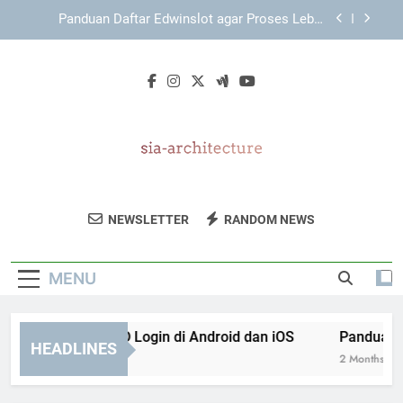
Skip
Cara Memahami Fungsi Kaya787 Link Alternatif
to
bagi Pengguna Baru
content
Cara Mengatasi Edwinslot Alternatif yang Sulit
Dibuka dengan Langkah Aman dan Terarah
Panduan Lebah4D Login di Android dan iOS
Panduan Daftar Edwinslot agar Proses Lebih
Efisien untuk Pengguna Baru
Cara Memahami Fungsi Kaya787 Link Alternatif
bagi Pengguna Baru
SIA Architecture
Jasa Desain Arsitektur Profesional Untuk
Cara Mengatasi Edwinslot Alternatif yang Sulit
NEWSLETTER
RANDOM NEWS
Dibuka dengan Langkah Aman dan Terarah
Proyek Bangunan Anda Dari SIA
Architecture. Kreativitas Dan Kualitas Dalam
MENU
Setiap Karya.
nduan Lebah4D Login di Android dan iOS
Panduan Dafta
HEADLINES
Months Ago
2 Months Ago