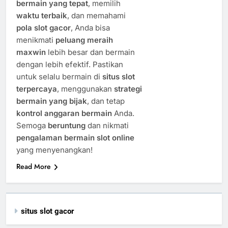
bermain yang tepat
, memilih
waktu terbaik
, dan memahami
pola slot gacor
, Anda bisa
menikmati
peluang meraih
maxwin
lebih besar dan bermain
dengan lebih efektif. Pastikan
untuk selalu bermain di
situs slot
terpercaya
, menggunakan
strategi
bermain yang bijak
, dan tetap
kontrol anggaran bermain
Anda.
Semoga
beruntung
dan nikmati
pengalaman bermain slot online
yang menyenangkan!
Read More
situs slot gacor