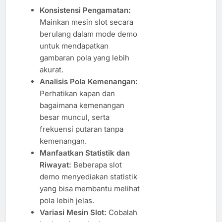
Konsistensi Pengamatan:
Mainkan mesin slot secara
berulang dalam mode demo
untuk mendapatkan
gambaran pola yang lebih
akurat.
Analisis Pola Kemenangan:
Perhatikan kapan dan
bagaimana kemenangan
besar muncul, serta
frekuensi putaran tanpa
kemenangan.
Manfaatkan Statistik dan
Riwayat:
Beberapa slot
demo menyediakan statistik
yang bisa membantu melihat
pola lebih jelas.
Variasi Mesin Slot:
Cobalah