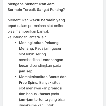
Mengapa Menentukan Jam
Bermain Terbaik Sangat Penting?
Menentukan
waktu bermain yang
tepat
dalam permainan slot online
bisa memberikan banyak
keuntungan, antara lain:
Meningkatkan Peluang
Menang:
Pada
jam gacor
,
slot lebih sering
memberikan
kemenangan
besar
dibandingkan pada
jam sepi
.
Memaksimalkan Bonus dan
Free Spins:
Banyak situs
slot menawarkan
promosi
dan bonus khusus
pada
jam-jam tertentu
yang bisa
dimaksimalkan untuk