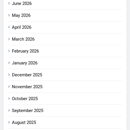
June 2026
May 2026
April 2026
March 2026
February 2026
January 2026
December 2025
November 2025
October 2025
September 2025
August 2025