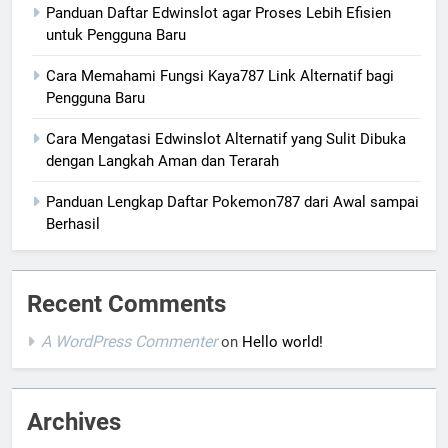
Panduan Daftar Edwinslot agar Proses Lebih Efisien
untuk Pengguna Baru
Cara Memahami Fungsi Kaya787 Link Alternatif bagi
Pengguna Baru
Cara Mengatasi Edwinslot Alternatif yang Sulit Dibuka
dengan Langkah Aman dan Terarah
Panduan Lengkap Daftar Pokemon787 dari Awal sampai
Berhasil
Recent Comments
A WordPress Commenter
on
Hello world!
Archives