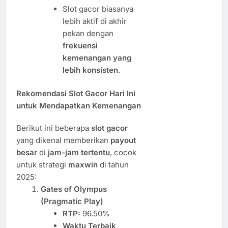
Slot gacor biasanya
lebih aktif di akhir
pekan dengan
frekuensi
kemenangan yang
lebih konsisten
.
Rekomendasi Slot Gacor Hari Ini
untuk Mendapatkan Kemenangan
Berikut ini beberapa
slot gacor
yang dikenal memberikan
payout
besar
di
jam-jam tertentu
, cocok
untuk strategi
maxwin
di tahun
2025:
Gates of Olympus
(Pragmatic Play)
RTP:
96.50%
Waktu Terbaik