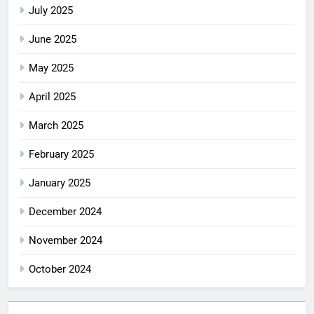
July 2025
June 2025
May 2025
April 2025
March 2025
February 2025
January 2025
December 2024
November 2024
October 2024