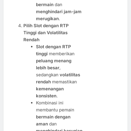
bermain
dan
menghindari jam-jam
merugikan
.
Pilih Slot dengan RTP
Tinggi dan Volatilitas
Rendah
Slot dengan RTP
tinggi
memberikan
peluang menang
lebih besar
,
sedangkan
volatilitas
rendah
memastikan
kemenangan
konsisten
.
Kombinasi ini
membantu pemain
bermain dengan
aman
dan
menghindari kerugian