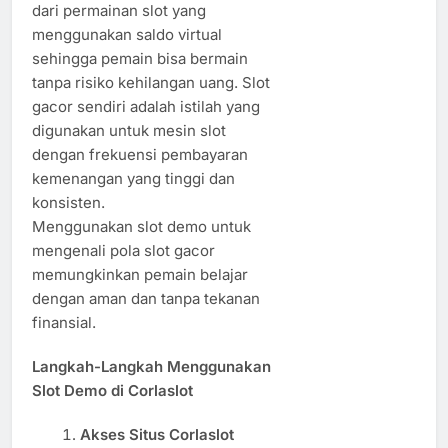
dari permainan slot yang
menggunakan saldo virtual
sehingga pemain bisa bermain
tanpa risiko kehilangan uang. Slot
gacor sendiri adalah istilah yang
digunakan untuk mesin slot
dengan frekuensi pembayaran
kemenangan yang tinggi dan
konsisten.
Menggunakan slot demo untuk
mengenali pola slot gacor
memungkinkan pemain belajar
dengan aman dan tanpa tekanan
finansial.
Langkah-Langkah Menggunakan
Slot Demo di Corlaslot
Akses Situs Corlaslot