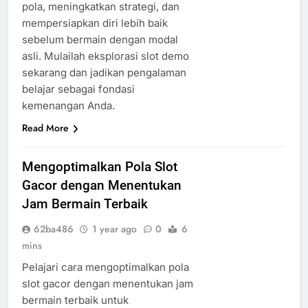
pola, meningkatkan strategi, dan
mempersiapkan diri lebih baik
sebelum bermain dengan modal
asli. Mulailah eksplorasi slot demo
sekarang dan jadikan pengalaman
belajar sebagai fondasi
kemenangan Anda.
Read More
Mengoptimalkan Pola Slot
Gacor dengan Menentukan
Jam Bermain Terbaik
62ba486
1 year ago
0
6
mins
Pelajari cara mengoptimalkan pola
slot gacor dengan menentukan jam
bermain terbaik untuk