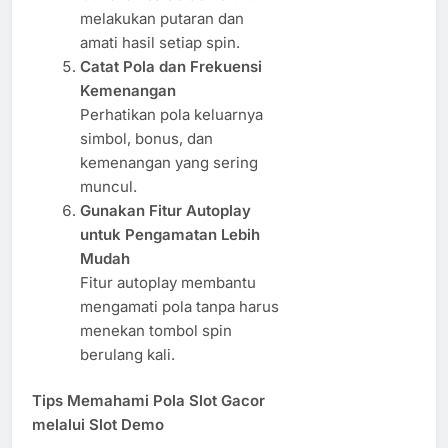
melakukan putaran dan
amati hasil setiap spin.
Catat Pola dan Frekuensi
Kemenangan
Perhatikan pola keluarnya
simbol, bonus, dan
kemenangan yang sering
muncul.
Gunakan Fitur Autoplay
untuk Pengamatan Lebih
Mudah
Fitur autoplay membantu
mengamati pola tanpa harus
menekan tombol spin
berulang kali.
Tips Memahami Pola Slot Gacor
melalui Slot Demo