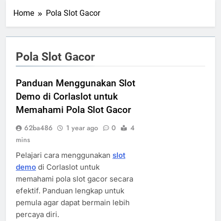
Home
Pola Slot Gacor
Pola Slot Gacor
Panduan Menggunakan Slot
Demo di Corlaslot untuk
Memahami Pola Slot Gacor
62ba486
1 year ago
0
4
mins
Pelajari cara menggunakan
slot
demo
di Corlaslot untuk
memahami pola slot gacor secara
efektif. Panduan lengkap untuk
pemula agar dapat bermain lebih
percaya diri.