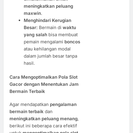
meningkatkan peluang
maxwin
.
Menghindari Kerugian
Besar:
Bermain di
waktu
yang salah
bisa membuat
pemain mengalami
boncos
atau kehilangan modal
dalam jumlah besar tanpa
hasil.
Cara Mengoptimalkan Pola Slot
Gacor dengan Menentukan Jam
Bermain Terbaik
Agar mendapatkan
pengalaman
bermain terbaik
dan
meningkatkan peluang menang
,
berikut ini beberapa cara efektif
untuk
mengoptimalkan pola slot