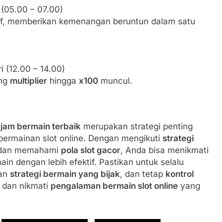
 (05.00 – 07.00)
if, memberikan kemenangan beruntun dalam satu
i (12.00 – 14.00)
ang
multiplier
hingga
x100
muncul.
jam bermain terbaik
merupakan strategi penting
ermainan slot online. Dengan mengikuti
strategi
 dan memahami
pola slot gacor
, Anda bisa menikmati
in dengan lebih efektif. Pastikan untuk selalu
kan
strategi bermain yang bijak
, dan tetap
kontrol
dan nikmati
pengalaman bermain slot online
yang