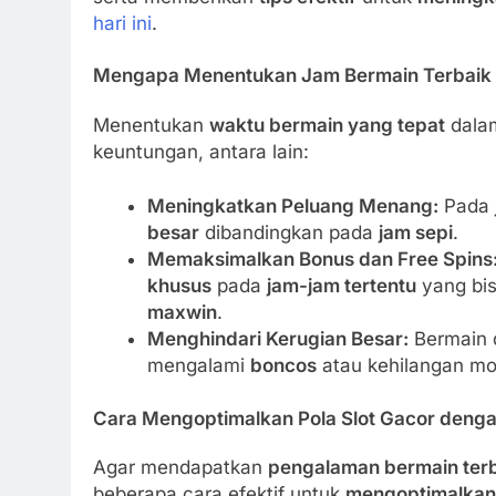
hari ini
.
Mengapa Menentukan Jam Bermain Terbaik 
Menentukan
waktu bermain yang tepat
dalam
keuntungan, antara lain:
Meningkatkan Peluang Menang:
Pada
besar
dibandingkan pada
jam sepi
.
Memaksimalkan Bonus dan Free Spins
khusus
pada
jam-jam tertentu
yang bis
maxwin
.
Menghindari Kerugian Besar:
Bermain 
mengalami
boncos
atau kehilangan mod
Cara Mengoptimalkan Pola Slot Gacor deng
Agar mendapatkan
pengalaman bermain ter
beberapa cara efektif untuk
mengoptimalkan 