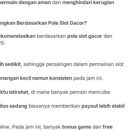
bermain dengan aman
dan
menghindari kerugian
ngkan Berdasarkan Pola Slot Gacor?
rekomendasikan
berdasarkan
pola slot gacor
dan
25:
h sedikit
, sehingga persaingan dalam permainan slot
nangan kecil namun konsisten
pada jam ini.
ktu istirahat
, di mana banyak pemain mencoba
litas sedang
biasanya memberikan
payout lebih stabil
line. Pada jam ini, banyak
bonus game
dan
free