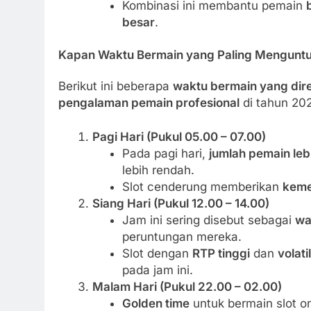
Kombinasi ini membantu pemain
besar
.
Kapan Waktu Bermain yang Paling Menguntu
Berikut ini beberapa
waktu bermain yang di
pengalaman pemain profesional
di tahun 20
Pagi Hari (Pukul 05.00 – 07.00)
Pada pagi hari,
jumlah pemain lebi
lebih rendah.
Slot cenderung memberikan
keme
Siang Hari (Pukul 12.00 – 14.00)
Jam ini sering disebut sebagai
wa
peruntungan mereka.
Slot dengan
RTP tinggi
dan
volati
pada jam ini.
Malam Hari (Pukul 22.00 – 02.00)
Golden time
untuk bermain slot on