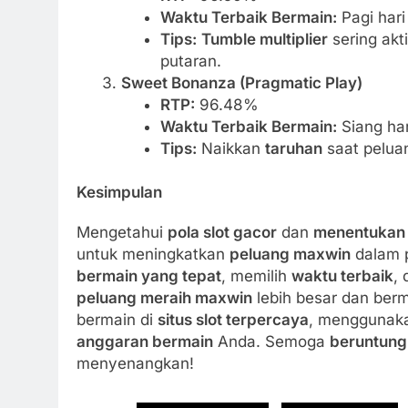
Waktu Terbaik Bermain:
Pagi hari
Tips:
Tumble multiplier
sering akt
putaran.
Sweet Bonanza (Pragmatic Play)
RTP:
96.48%
Waktu Terbaik Bermain:
Siang har
Tips:
Naikkan
taruhan
saat pelu
Kesimpulan
Mengetahui
pola slot gacor
dan
menentukan 
untuk meningkatkan
peluang maxwin
dalam p
bermain yang tepat
, memilih
waktu terbaik
,
peluang meraih maxwin
lebih besar dan berma
bermain di
situs slot terpercaya
, mengguna
anggaran bermain
Anda. Semoga
beruntung
menyenangkan!