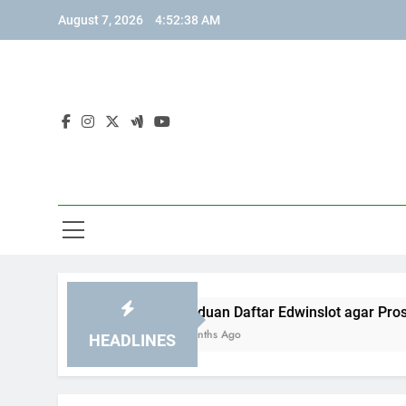
Skip
August 7, 2026
4:52:39 AM
to
content
SIA
Jasa Desai
dan iOS
Panduan Daftar Edwinslot agar Proses Lebih Ef
2 Months Ago
HEADLINES