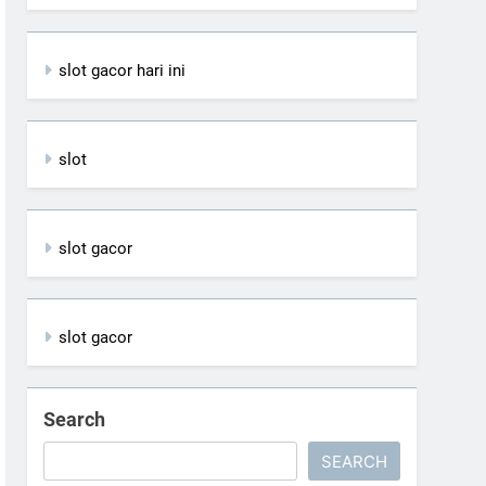
slot gacor hari ini
slot
slot gacor
slot gacor
Search
SEARCH