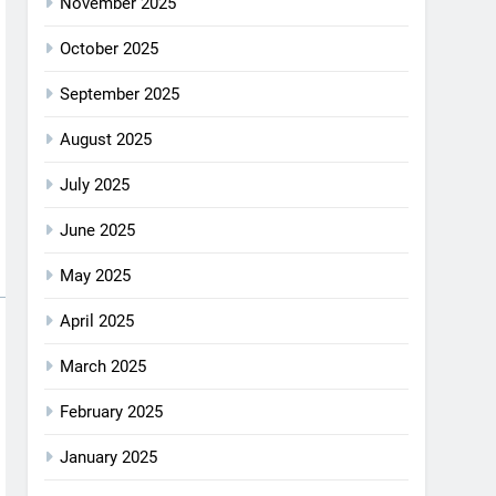
November 2025
October 2025
September 2025
August 2025
July 2025
June 2025
May 2025
April 2025
March 2025
February 2025
January 2025