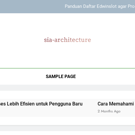
Panduan Daftar Edwinslot agar Pro
Cara Memahami Fungsi Kaya78
Cara Mengatasi Edwinslot Alternatif yang Sulit D
Pand
 Architecture
Panduan Daftar Edwinslot agar Pro
n Arsitektur Profesional Untuk Proyek Bangunan Anda Dari SIA A
Cara Memahami Fungsi Kaya78
SAMPLE PAGE
Cara Mengatasi Edwinslot Alternatif yang Sulit D
isien untuk Pengguna Baru
Cara Memahami Fungsi Kaya78
2 Months Ago