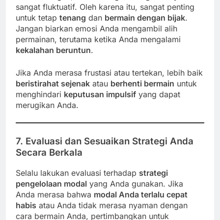
sangat fluktuatif. Oleh karena itu, sangat penting
untuk tetap
tenang
dan
bermain dengan bijak
.
Jangan biarkan emosi Anda mengambil alih
permainan, terutama ketika Anda mengalami
kekalahan beruntun
.
Jika Anda merasa frustasi atau tertekan, lebih baik
beristirahat sejenak
atau
berhenti bermain
untuk
menghindari
keputusan impulsif
yang dapat
merugikan Anda.
7.
Evaluasi dan Sesuaikan Strategi Anda
Secara Berkala
Selalu lakukan evaluasi terhadap
strategi
pengelolaan modal
yang Anda gunakan. Jika
Anda merasa bahwa
modal Anda terlalu cepat
habis
atau Anda tidak merasa nyaman dengan
cara bermain Anda, pertimbangkan untuk