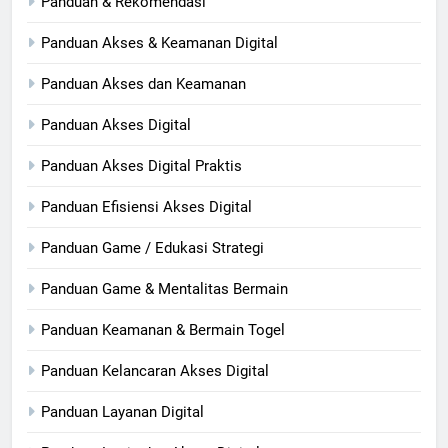
Panduan & Rekomendasi
Panduan Akses & Keamanan Digital
Panduan Akses dan Keamanan
Panduan Akses Digital
Panduan Akses Digital Praktis
Panduan Efisiensi Akses Digital
Panduan Game / Edukasi Strategi
Panduan Game & Mentalitas Bermain
Panduan Keamanan & Bermain Togel
Panduan Kelancaran Akses Digital
Panduan Layanan Digital