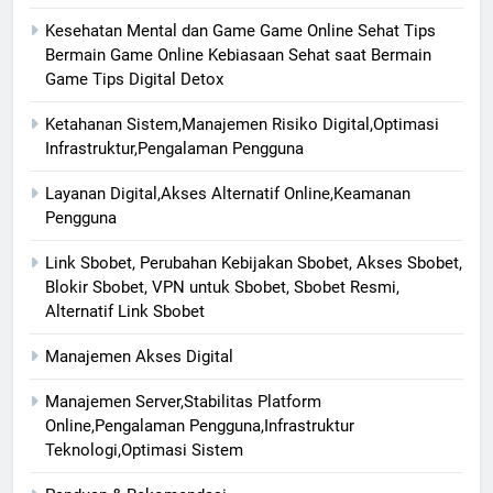
Kesehatan Mental dan Game Game Online Sehat Tips
Bermain Game Online Kebiasaan Sehat saat Bermain
Game Tips Digital Detox
Ketahanan Sistem,Manajemen Risiko Digital,Optimasi
Infrastruktur,Pengalaman Pengguna
Layanan Digital,Akses Alternatif Online,Keamanan
Pengguna
Link Sbobet, Perubahan Kebijakan Sbobet, Akses Sbobet,
Blokir Sbobet, VPN untuk Sbobet, Sbobet Resmi,
Alternatif Link Sbobet
Manajemen Akses Digital
Manajemen Server,Stabilitas Platform
Online,Pengalaman Pengguna,Infrastruktur
Teknologi,Optimasi Sistem