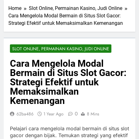
Home
Slot Online, Permainan Kasino, Judi Online
Cara Mengelola Modal Bermain di Situs Slot Gacor:
Strategi Efektif untuk Memaksimalkan Kemenangan
SLOT ONLINE, PERMAINAN KASINO, JUDI ONLINE
Cara Mengelola Modal
Bermain di Situs Slot Gacor:
Strategi Efektif untuk
Memaksimalkan
Kemenangan
0
62ba486
1 Year Ago
8 Mins
Pelajari cara mengelola modal bermain di situs slot
gacor dengan bijak. Temukan strategi yang efektif