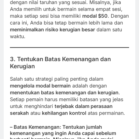
dengan nilai taruhan yang sesuai. Misalnya, jika
Anda memilih untuk bermain selama empat sesi,
maka setiap sesi bisa memiliki
modal $50
. Dengan
cara ini, Anda bisa tetap bermain lebih lama dan
meminimalkan risiko kerugian besar
dalam satu
waktu.
3.
Tentukan Batas Kemenangan dan
Kerugian
Salah satu strategi paling penting dalam
mengelola modal bermain
adalah dengan
menentukan batas kemenangan dan kerugian
.
Setiap pemain harus memiliki batasan yang jelas
untuk menghindari
terjebak dalam perasaan
serakah
atau
kehilangan kontrol
atas permainan.
–
Batas Kemenangan:
Tentukan jumlah
kemenangan yang ingin Anda capai sebelum