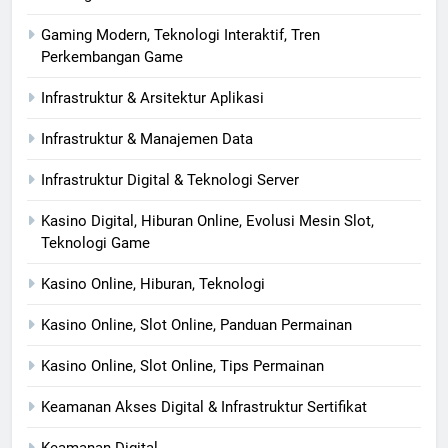
Gaming Modern, Teknologi Interaktif, Tren
Perkembangan Game
Infrastruktur & Arsitektur Aplikasi
Infrastruktur & Manajemen Data
Infrastruktur Digital & Teknologi Server
Kasino Digital, Hiburan Online, Evolusi Mesin Slot,
Teknologi Game
Kasino Online, Hiburan, Teknologi
Kasino Online, Slot Online, Panduan Permainan
Kasino Online, Slot Online, Tips Permainan
Keamanan Akses Digital & Infrastruktur Sertifikat