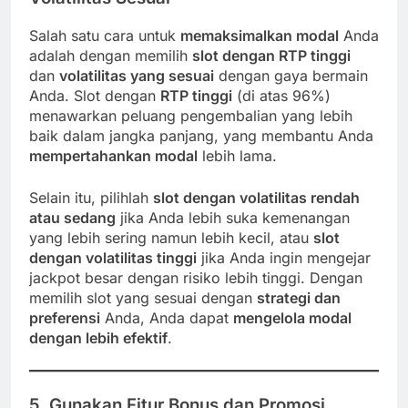
Salah satu cara untuk
memaksimalkan modal
Anda
adalah dengan memilih
slot dengan RTP tinggi
dan
volatilitas yang sesuai
dengan gaya bermain
Anda. Slot dengan
RTP tinggi
(di atas 96%)
menawarkan peluang pengembalian yang lebih
baik dalam jangka panjang, yang membantu Anda
mempertahankan modal
lebih lama.
Selain itu, pilihlah
slot dengan volatilitas rendah
atau sedang
jika Anda lebih suka kemenangan
yang lebih sering namun lebih kecil, atau
slot
dengan volatilitas tinggi
jika Anda ingin mengejar
jackpot besar dengan risiko lebih tinggi. Dengan
memilih slot yang sesuai dengan
strategi dan
preferensi
Anda, Anda dapat
mengelola modal
dengan lebih efektif
.
5.
Gunakan Fitur Bonus dan Promosi