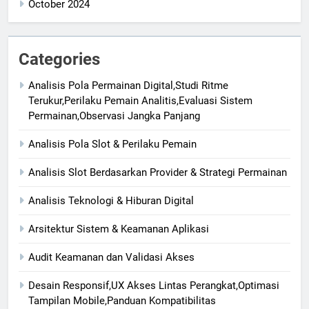
October 2024
Categories
Analisis Pola Permainan Digital,Studi Ritme
Terukur,Perilaku Pemain Analitis,Evaluasi Sistem
Permainan,Observasi Jangka Panjang
Analisis Pola Slot & Perilaku Pemain
Analisis Slot Berdasarkan Provider & Strategi Permainan
Analisis Teknologi & Hiburan Digital
Arsitektur Sistem & Keamanan Aplikasi
Audit Keamanan dan Validasi Akses
Desain Responsif,UX Akses Lintas Perangkat,Optimasi
Tampilan Mobile,Panduan Kompatibilitas