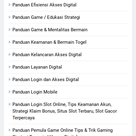
Panduan Efisiensi Akses Digital
Panduan Game / Edukasi Strategi
Panduan Game & Mentalitas Bermain
Panduan Keamanan & Bermain Togel
Panduan Kelancaran Akses Digital
Panduan Layanan Digital
Panduan Login dan Akses Digital
Panduan Login Mobile
Panduan Login Slot Online, Tips Keamanan Akun,
Strategi Klaim Bonus, Situs Slot Terbaru, Slot Gacor
Terpercaya
Panduan Pemula Game Online Tips & Trik Gaming