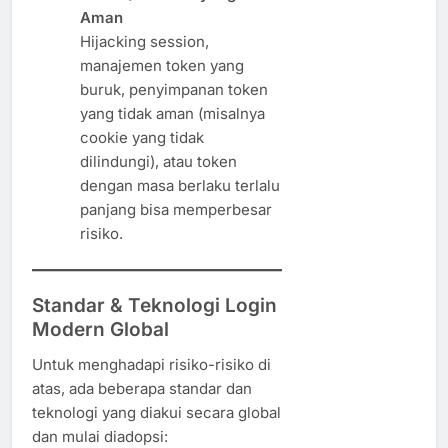
Aman
Hijacking session,
manajemen token yang
buruk, penyimpanan token
yang tidak aman (misalnya
cookie yang tidak
dilindungi), atau token
dengan masa berlaku terlalu
panjang bisa memperbesar
risiko.
Standar & Teknologi Login
Modern Global
Untuk menghadapi risiko-risiko di
atas, ada beberapa standar dan
teknologi yang diakui secara global
dan mulai diadopsi: