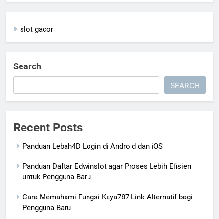
slot gacor
Search
SEARCH
Recent Posts
Panduan Lebah4D Login di Android dan iOS
Panduan Daftar Edwinslot agar Proses Lebih Efisien
untuk Pengguna Baru
Cara Memahami Fungsi Kaya787 Link Alternatif bagi
Pengguna Baru