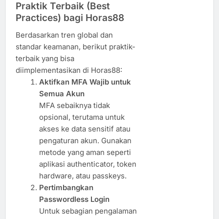
Praktik Terbaik (Best
Practices) bagi Horas88
Berdasarkan tren global dan
standar keamanan, berikut praktik-
terbaik yang bisa
diimplementasikan di Horas88:
Aktifkan MFA Wajib untuk
Semua Akun
MFA sebaiknya tidak
opsional, terutama untuk
akses ke data sensitif atau
pengaturan akun. Gunakan
metode yang aman seperti
aplikasi authenticator, token
hardware, atau passkeys.
Pertimbangkan
Passwordless Login
Untuk sebagian pengalaman