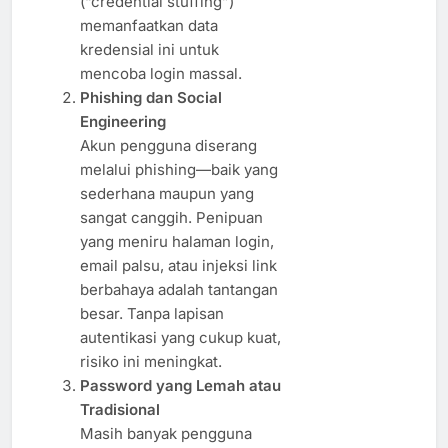
(“credential stuffing”)
memanfaatkan data
kredensial ini untuk
mencoba login massal.
Phishing dan Social
Engineering
Akun pengguna diserang
melalui phishing—baik yang
sederhana maupun yang
sangat canggih. Penipuan
yang meniru halaman login,
email palsu, atau injeksi link
berbahaya adalah tantangan
besar. Tanpa lapisan
autentikasi yang cukup kuat,
risiko ini meningkat.
Password yang Lemah atau
Tradisional
Masih banyak pengguna