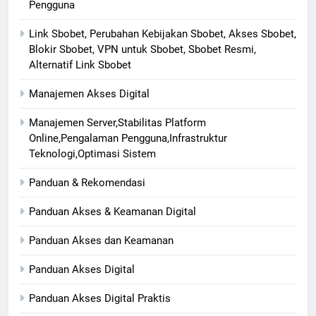
Pengguna
Link Sbobet, Perubahan Kebijakan Sbobet, Akses Sbobet,
Blokir Sbobet, VPN untuk Sbobet, Sbobet Resmi,
Alternatif Link Sbobet
Manajemen Akses Digital
Manajemen Server,Stabilitas Platform
Online,Pengalaman Pengguna,Infrastruktur
Teknologi,Optimasi Sistem
Panduan & Rekomendasi
Panduan Akses & Keamanan Digital
Panduan Akses dan Keamanan
Panduan Akses Digital
Panduan Akses Digital Praktis