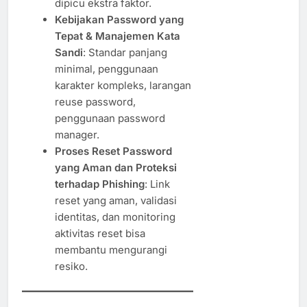
dipicu ekstra faktor.
Kebijakan Password yang
Tepat & Manajemen Kata
Sandi
: Standar panjang
minimal, penggunaan
karakter kompleks, larangan
reuse password,
penggunaan password
manager.
Proses Reset Password
yang Aman dan Proteksi
terhadap Phishing
: Link
reset yang aman, validasi
identitas, dan monitoring
aktivitas reset bisa
membantu mengurangi
resiko.