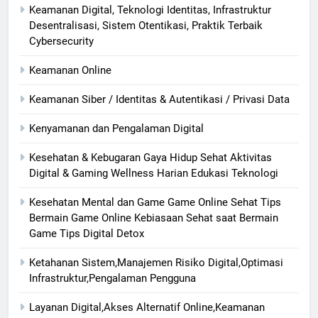
Keamanan Digital, Teknologi Identitas, Infrastruktur
Desentralisasi, Sistem Otentikasi, Praktik Terbaik
Cybersecurity
Keamanan Online
Keamanan Siber / Identitas & Autentikasi / Privasi Data
Kenyamanan dan Pengalaman Digital
Kesehatan & Kebugaran Gaya Hidup Sehat Aktivitas
Digital & Gaming Wellness Harian Edukasi Teknologi
Kesehatan Mental dan Game Game Online Sehat Tips
Bermain Game Online Kebiasaan Sehat saat Bermain
Game Tips Digital Detox
Ketahanan Sistem,Manajemen Risiko Digital,Optimasi
Infrastruktur,Pengalaman Pengguna
Layanan Digital,Akses Alternatif Online,Keamanan