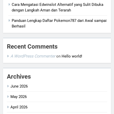
Cara Mengatasi Edwinslot Alternatif yang Sulit Dibuka
dengan Langkah Aman dan Terarah
Panduan Lengkap Daftar Pokemon787 dari Awal sampai
Berhasil
Recent Comments
A WordPress Commenter
on
Hello world!
Archives
June 2026
May 2026
April 2026