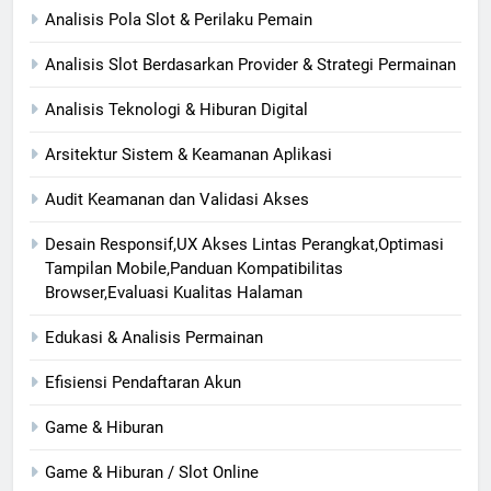
Analisis Pola Slot & Perilaku Pemain
Analisis Slot Berdasarkan Provider & Strategi Permainan
Analisis Teknologi & Hiburan Digital
Arsitektur Sistem & Keamanan Aplikasi
Audit Keamanan dan Validasi Akses
Desain Responsif,UX Akses Lintas Perangkat,Optimasi
Tampilan Mobile,Panduan Kompatibilitas
Browser,Evaluasi Kualitas Halaman
Edukasi & Analisis Permainan
Efisiensi Pendaftaran Akun
Game & Hiburan
Game & Hiburan / Slot Online