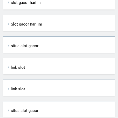
slot gacor hari ini
Slot gacor hari ini
situs slot gacor
link slot
link slot
situs slot gacor