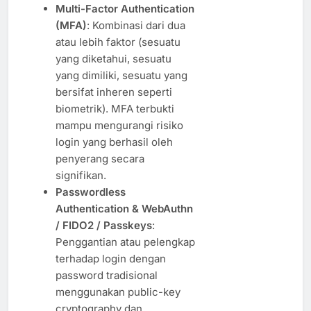
Multi-Factor Authentication
(MFA)
: Kombinasi dari dua
atau lebih faktor (sesuatu
yang diketahui, sesuatu
yang dimiliki, sesuatu yang
bersifat inheren seperti
biometrik). MFA terbukti
mampu mengurangi risiko
login yang berhasil oleh
penyerang secara
signifikan.
Passwordless
Authentication & WebAuthn
/ FIDO2 / Passkeys
:
Penggantian atau pelengkap
terhadap login dengan
password tradisional
menggunakan public-key
cryptography dan