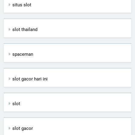
situs slot
slot thailand
spaceman
slot gacor hari ini
slot
slot gacor