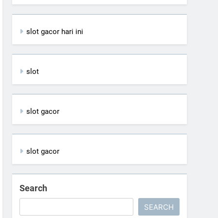
slot gacor hari ini
slot
slot gacor
slot gacor
Search
SEARCH