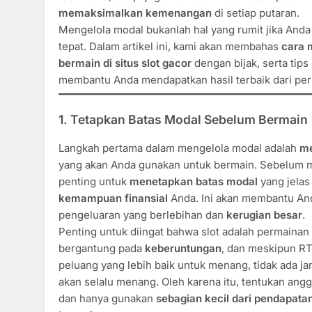
memaksimalkan kemenangan
di setiap putaran.
Mengelola modal bukanlah hal yang rumit jika Anda 
tepat. Dalam artikel ini, kami akan membahas
cara 
bermain di situs slot gacor
dengan bijak, serta tips
membantu Anda mendapatkan hasil terbaik dari per
1.
Tetapkan Batas Modal Sebelum Bermain
Langkah pertama dalam mengelola modal adalah
me
yang akan Anda gunakan untuk bermain. Sebelum m
penting untuk
menetapkan batas modal
yang jelas
kemampuan finansial
Anda. Ini akan membantu An
pengeluaran yang berlebihan dan
kerugian besar
.
Penting untuk diingat bahwa slot adalah permainan
bergantung pada
keberuntungan
, dan meskipun R
peluang yang lebih baik untuk menang, tidak ada 
akan selalu menang. Oleh karena itu, tentukan angg
dan hanya gunakan
sebagian kecil dari pendapata