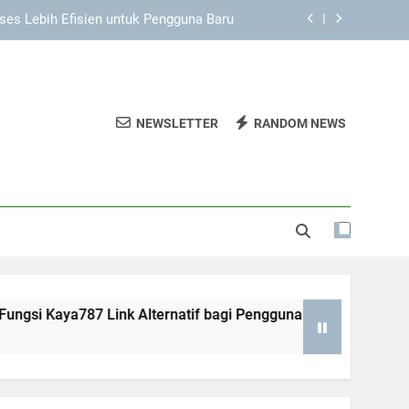
ses Lebih Efisien untuk Pengguna Baru
7 Link Alternatif bagi Pengguna Baru
ibuka dengan Langkah Aman dan Terarah
NEWSLETTER
RANDOM NEWS
uan Lebah4D Login di Android dan iOS
ses Lebih Efisien untuk Pengguna Baru
rchitecture. Kreativitas Dan Kualitas Dalam Setiap Karya.
7 Link Alternatif bagi Pengguna Baru
ibuka dengan Langkah Aman dan Terarah
7 Link Alternatif bagi Pengguna Baru
Cara Mengatasi 
3 Months Ago