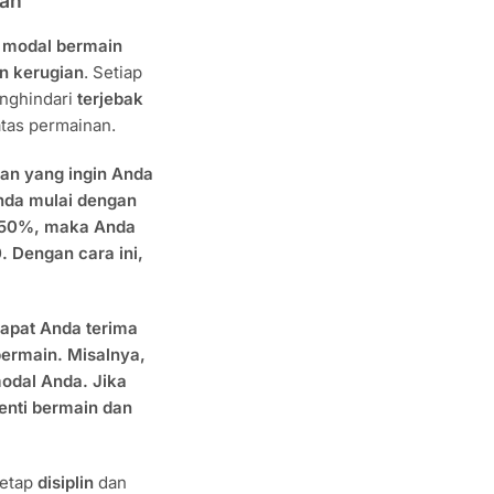
ian
 modal bermain
n kerugian
. Setiap
enghindari
terjebak
tas permainan.
n yang ingin Anda
Anda mulai dengan
 50%
, maka Anda
 Dengan cara ini,
apat Anda terima
bermain. Misalnya,
odal Anda. Jika
enti bermain dan
tetap
disiplin
dan