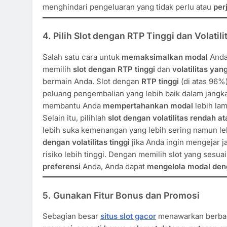
menghindari pengeluaran yang tidak perlu atau
per
4.
Pilih Slot dengan RTP Tinggi dan Volatili
Salah satu cara untuk
memaksimalkan modal
Anda
memilih
slot dengan RTP tinggi
dan
volatilitas yan
bermain Anda. Slot dengan
RTP tinggi
(di atas 96
peluang pengembalian yang lebih baik dalam jangk
membantu Anda
mempertahankan modal
lebih lam
Selain itu, pilihlah
slot dengan volatilitas rendah a
lebih suka kemenangan yang lebih sering namun leb
dengan volatilitas tinggi
jika Anda ingin mengejar 
risiko lebih tinggi. Dengan memilih slot yang sesu
preferensi
Anda, Anda dapat
mengelola modal deng
5.
Gunakan Fitur Bonus dan Promosi
Sebagian besar
situs slot gacor
menawarkan berba