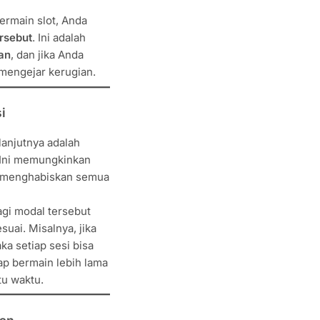
ermain slot, Anda
rsebut
. Ini adalah
an
, dan jika Anda
 mengejar kerugian.
i
lanjutnya adalah
 Ini memungkinkan
 menghabiskan semua
gi modal tersebut
uai. Misalnya, jika
a setiap sesi bisa
tap bermain lebih lama
u waktu.