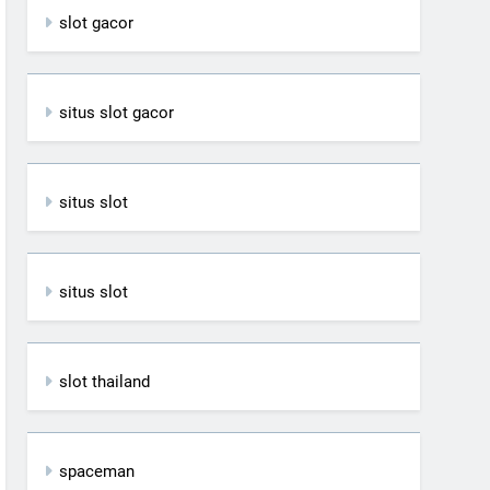
slot gacor
situs slot gacor
situs slot
situs slot
slot thailand
spaceman