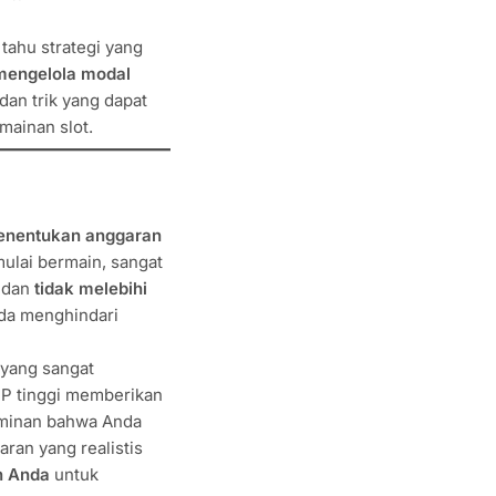
tahu strategi yang
mengelola modal
 dan trik yang dapat
mainan slot.
nentukan anggaran
ulai bermain, sangat
 dan
tidak melebihi
da menghindari
 yang sangat
TP tinggi memberikan
jaminan bahwa Anda
aran yang realistis
n Anda
untuk