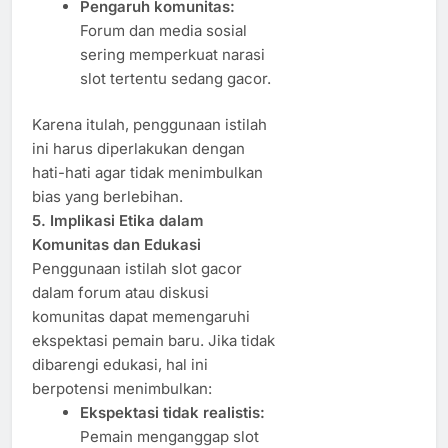
Pengaruh komunitas:
Forum dan media sosial
sering memperkuat narasi
slot tertentu sedang gacor.
Karena itulah, penggunaan istilah
ini harus diperlakukan dengan
hati-hati agar tidak menimbulkan
bias yang berlebihan.
5. Implikasi Etika dalam
Komunitas dan Edukasi
Penggunaan istilah slot gacor
dalam forum atau diskusi
komunitas dapat memengaruhi
ekspektasi pemain baru. Jika tidak
dibarengi edukasi, hal ini
berpotensi menimbulkan:
Ekspektasi tidak realistis:
Pemain menganggap slot