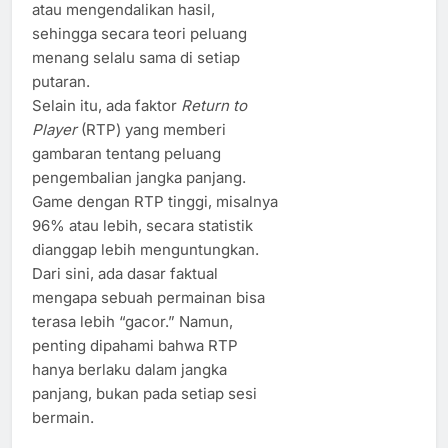
atau mengendalikan hasil,
sehingga secara teori peluang
menang selalu sama di setiap
putaran.
Selain itu, ada faktor
Return to
Player
(RTP) yang memberi
gambaran tentang peluang
pengembalian jangka panjang.
Game dengan RTP tinggi, misalnya
96% atau lebih, secara statistik
dianggap lebih menguntungkan.
Dari sini, ada dasar faktual
mengapa sebuah permainan bisa
terasa lebih “gacor.” Namun,
penting dipahami bahwa RTP
hanya berlaku dalam jangka
panjang, bukan pada setiap sesi
bermain.