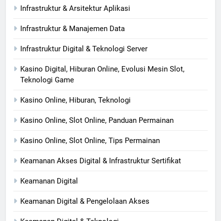
Infrastruktur & Arsitektur Aplikasi
Infrastruktur & Manajemen Data
Infrastruktur Digital & Teknologi Server
Kasino Digital, Hiburan Online, Evolusi Mesin Slot,
Teknologi Game
Kasino Online, Hiburan, Teknologi
Kasino Online, Slot Online, Panduan Permainan
Kasino Online, Slot Online, Tips Permainan
Keamanan Akses Digital & Infrastruktur Sertifikat
Keamanan Digital
Keamanan Digital & Pengelolaan Akses