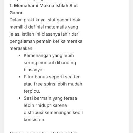
1. Memahami Makna Istilah Slot
Gacor
Dalam praktiknya, slot gacor tidak
memiliki definisi matematis yang
jelas. Istilah ini biasanya lahir dari
pengalaman pemain ketika mereka
merasakan:
Kemenangan yang lebih
sering muncul dibanding
biasanya.
Fitur bonus seperti scatter
atau free spins lebih mudah
terpicu.
Sesi bermain yang terasa
lebih “hidup” karena
distribusi kemenangan kecil
konsisten.