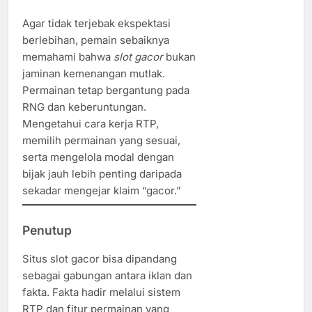
Agar tidak terjebak ekspektasi
berlebihan, pemain sebaiknya
memahami bahwa
slot gacor
bukan
jaminan kemenangan mutlak.
Permainan tetap bergantung pada
RNG dan keberuntungan.
Mengetahui cara kerja RTP,
memilih permainan yang sesuai,
serta mengelola modal dengan
bijak jauh lebih penting daripada
sekadar mengejar klaim “gacor.”
Penutup
Situs slot gacor bisa dipandang
sebagai gabungan antara iklan dan
fakta. Fakta hadir melalui sistem
RTP dan fitur permainan yang