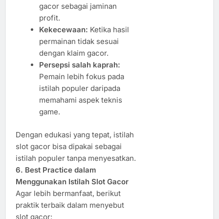
gacor sebagai jaminan
profit.
Kekecewaan:
Ketika hasil
permainan tidak sesuai
dengan klaim gacor.
Persepsi salah kaprah:
Pemain lebih fokus pada
istilah populer daripada
memahami aspek teknis
game.
Dengan edukasi yang tepat, istilah
slot gacor bisa dipakai sebagai
istilah populer tanpa menyesatkan.
6. Best Practice dalam
Menggunakan Istilah Slot Gacor
Agar lebih bermanfaat, berikut
praktik terbaik dalam menyebut
slot gacor: