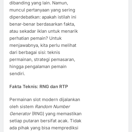
dibanding yang lain. Namun,
muncul pertanyaan yang sering
diperdebatkan: apakah istilah ini
benar-benar berdasarkan fakta,
atau sekadar iklan untuk menarik
perhatian pemain? Untuk
menjawabnya, kita perlu melihat
dari berbagai sisi: teknis
permainan, strategi pemasaran,
hingga pengalaman pemain
sendiri.
Fakta Teknis: RNG dan RTP
Permainan slot modern dijalankan
oleh sistem
Random Number
Generator
(RNG) yang memastikan
setiap putaran bersifat acak. Tidak
ada pihak yang bisa memprediksi