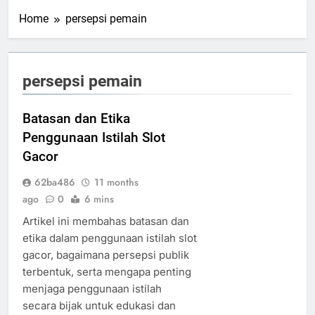
Home
persepsi pemain
persepsi pemain
Batasan dan Etika
Penggunaan Istilah Slot
Gacor
62ba486
11 months
ago
0
6 mins
Artikel ini membahas batasan dan
etika dalam penggunaan istilah slot
gacor, bagaimana persepsi publik
terbentuk, serta mengapa penting
menjaga penggunaan istilah
secara bijak untuk edukasi dan