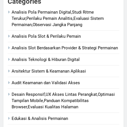
Categories
Analisis Pola Permainan Digital,Studi Ritme
Terukur,Perilaku Pemain Analitis,Evaluasi Sistem
Permainan,Observasi Jangka Panjang
Analisis Pola Slot & Perilaku Pemain
Analisis Slot Berdasarkan Provider & Strategi Permainan
Analisis Teknologi & Hiburan Digital
Arsitektur Sistem & Keamanan Aplikasi
Audit Keamanan dan Validasi Akses
Desain Responsif,UX Akses Lintas Perangkat,Optimasi
Tampilan Mobile,Panduan Kompatibilitas
Browser,Evaluasi Kualitas Halaman
Edukasi & Analisis Permainan