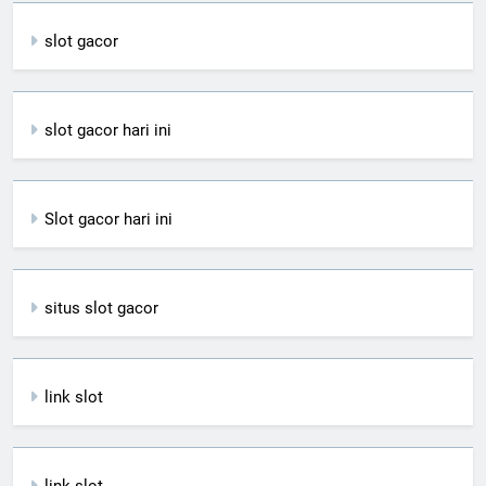
slot gacor
slot gacor hari ini
Slot gacor hari ini
situs slot gacor
link slot