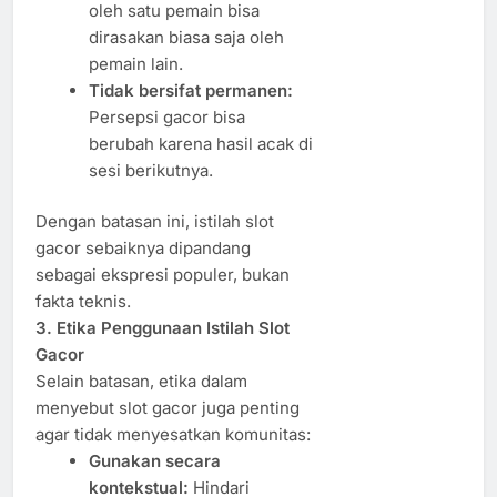
oleh satu pemain bisa
dirasakan biasa saja oleh
pemain lain.
Tidak bersifat permanen:
Persepsi gacor bisa
berubah karena hasil acak di
sesi berikutnya.
Dengan batasan ini, istilah slot
gacor sebaiknya dipandang
sebagai ekspresi populer, bukan
fakta teknis.
3. Etika Penggunaan Istilah Slot
Gacor
Selain batasan, etika dalam
menyebut slot gacor juga penting
agar tidak menyesatkan komunitas:
Gunakan secara
kontekstual:
Hindari