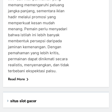
memang memengaruhi peluang
jangka panjang, sementara iklan
hadir melalui promosi yang
memperkuat kesan mudah
menang. Pemain perlu menyadari
bahwa istilah ini lebih banyak
membentuk persepsi daripada
jaminan kemenangan. Dengan
pemahaman yang lebih kritis,
permainan dapat dinikmati secara
realistis, menyenangkan, dan tidak
terbebani ekspektasi palsu.
Read More
situs slot gacor