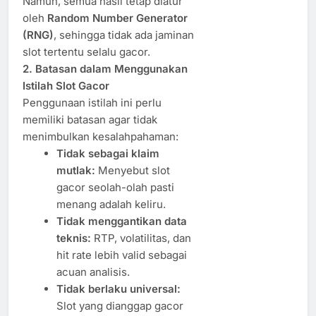
Namun, semua hasil tetap diatur
oleh
Random Number Generator
(RNG)
, sehingga tidak ada jaminan
slot tertentu selalu gacor.
2. Batasan dalam Menggunakan
Istilah Slot Gacor
Penggunaan istilah ini perlu
memiliki batasan agar tidak
menimbulkan kesalahpahaman:
Tidak sebagai klaim
mutlak:
Menyebut slot
gacor seolah-olah pasti
menang adalah keliru.
Tidak menggantikan data
teknis:
RTP, volatilitas, dan
hit rate lebih valid sebagai
acuan analisis.
Tidak berlaku universal:
Slot yang dianggap gacor