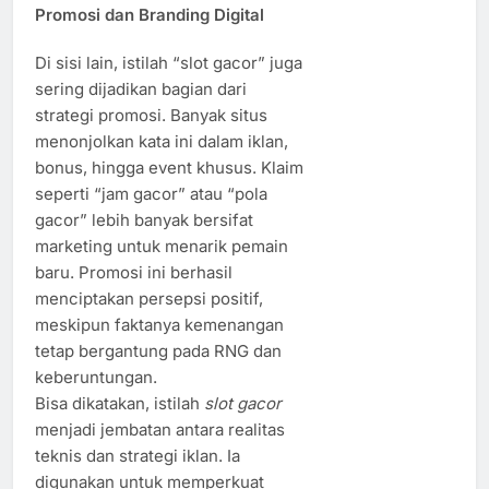
Promosi dan Branding Digital
Di sisi lain, istilah “slot gacor” juga
sering dijadikan bagian dari
strategi promosi. Banyak situs
menonjolkan kata ini dalam iklan,
bonus, hingga event khusus. Klaim
seperti “jam gacor” atau “pola
gacor” lebih banyak bersifat
marketing untuk menarik pemain
baru. Promosi ini berhasil
menciptakan persepsi positif,
meskipun faktanya kemenangan
tetap bergantung pada RNG dan
keberuntungan.
Bisa dikatakan, istilah
slot gacor
menjadi jembatan antara realitas
teknis dan strategi iklan. Ia
digunakan untuk memperkuat