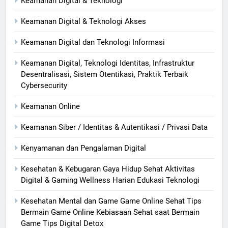
Keamanan Digital & Teknologi
Keamanan Digital & Teknologi Akses
Keamanan Digital dan Teknologi Informasi
Keamanan Digital, Teknologi Identitas, Infrastruktur
Desentralisasi, Sistem Otentikasi, Praktik Terbaik
Cybersecurity
Keamanan Online
Keamanan Siber / Identitas & Autentikasi / Privasi Data
Kenyamanan dan Pengalaman Digital
Kesehatan & Kebugaran Gaya Hidup Sehat Aktivitas
Digital & Gaming Wellness Harian Edukasi Teknologi
Kesehatan Mental dan Game Game Online Sehat Tips
Bermain Game Online Kebiasaan Sehat saat Bermain
Game Tips Digital Detox