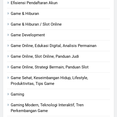
Efisiensi Pendaftaran Akun
Game & Hiburan
Game & Hiburan / Slot Online
Game Development
Game Online, Edukasi Digital, Analisis Permainan
Game Online, Slot Online, Panduan Judi
Game Online, Strategi Bermain, Panduan Slot
Game Sehat, Keseimbangan Hidup, Lifestyle,
Produktivitas, Tips Game
Gaming
Gaming Modern, Teknologi Interaktif, Tren
Perkembangan Game