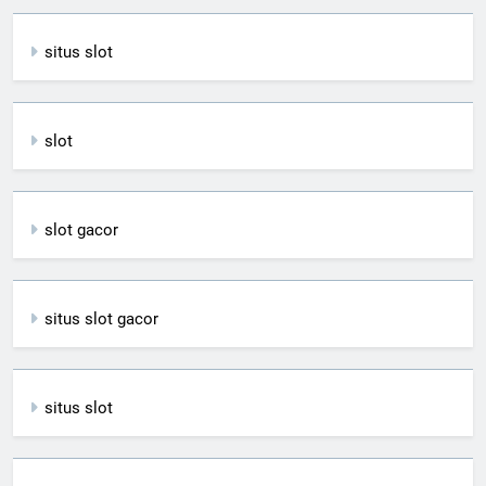
situs slot
slot
slot gacor
situs slot gacor
situs slot