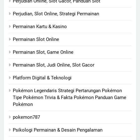
Perjudian Online, Slot Gacor, Panduan Slot
Perjudian, Slot Online, Strategi Permainan
Permainan Kartu & Kasino
Permainan Slot Online
Permainan Slot, Game Online
Permainan Slot, Judi Online, Slot Gacor
Platform Digital & Teknologi
Pokémon Legendaris Strategi Pertarungan Pokémon
Tipe Pokémon Trivia & Fakta Pokémon Panduan Game
Pokémon
pokemon787
Psikologi Permainan & Desain Pengalaman