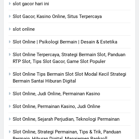
slot gacor hari ini
Slot Gacor, Kasino Online, Situs Terpercaya
slot online
Slot Online | Psikologi Bermain | Desain & Estetika
Slot Online Terpercaya, Strategi Bermain Slot, Panduan
RTP Slot, Tips Slot Gacor, Game Slot Populer
Slot Online Tips Bermain Slot Slot Modal Kecil Strategi
Bermain Santai Hiburan Digital
Slot Online, Judi Online, Permainan Kasino
Slot Online, Permainan Kasino, Judi Online
Slot Online, Sejarah Perjudian, Teknologi Permainan
Slot Online, Strategi Permainan, Tips & Trik, Panduan
Bermain, Hiburan Digital, Manajemen Bankroll