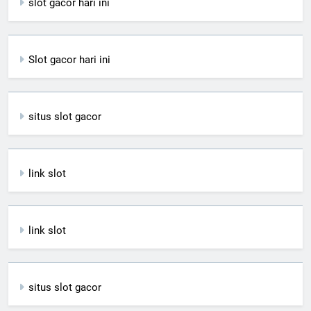
slot gacor hari ini
Slot gacor hari ini
situs slot gacor
link slot
link slot
situs slot gacor