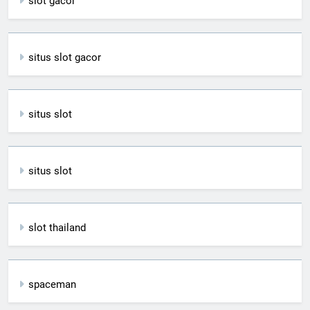
slot gacor
situs slot gacor
situs slot
situs slot
slot thailand
spaceman