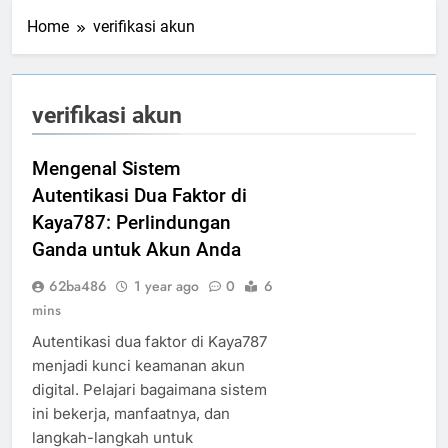
Home
verifikasi akun
verifikasi akun
Mengenal Sistem
Autentikasi Dua Faktor di
Kaya787: Perlindungan
Ganda untuk Akun Anda
62ba486
1 year ago
0
6
mins
Autentikasi dua faktor di Kaya787
menjadi kunci keamanan akun
digital. Pelajari bagaimana sistem
ini bekerja, manfaatnya, dan
langkah-langkah untuk