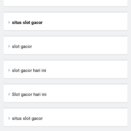
situs slot gacor
slot gacor
slot gacor hari ini
Slot gacor hari ini
situs slot gacor