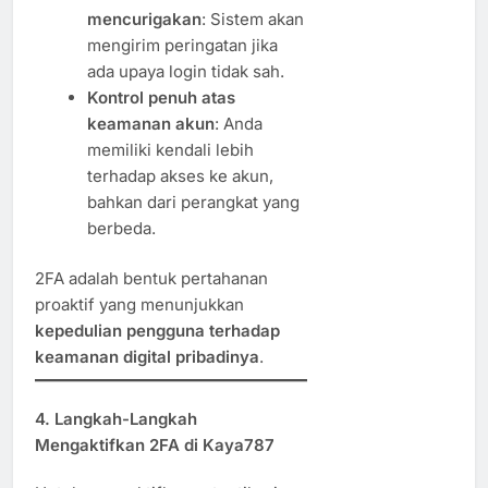
mencurigakan
: Sistem akan
mengirim peringatan jika
ada upaya login tidak sah.
Kontrol penuh atas
keamanan akun
: Anda
memiliki kendali lebih
terhadap akses ke akun,
bahkan dari perangkat yang
berbeda.
2FA adalah bentuk pertahanan
proaktif yang menunjukkan
kepedulian pengguna terhadap
keamanan digital pribadinya
.
4.
Langkah-Langkah
Mengaktifkan 2FA di Kaya787