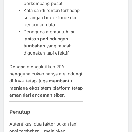
berkembang pesat
Kata sandi rentan terhadap
serangan brute-force dan
pencurian data
Pengguna membutuhkan
lapisan perlindungan
tambahan
yang mudah
digunakan tapi efektif
Dengan mengaktifkan 2FA,
pengguna bukan hanya melindungi
dirinya, tetapi juga
membantu
menjaga ekosistem platform tetap
aman dari ancaman siber
.
Penutup
Autentikasi dua faktor bukan lagi
opsi tambahan—melainkan