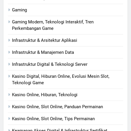
Gaming
Gaming Modern, Teknologi Interaktif, Tren
Perkembangan Game
Infrastruktur & Arsitektur Aplikasi
Infrastruktur & Manajemen Data
Infrastruktur Digital & Teknologi Server
Kasino Digital, Hiburan Online, Evolusi Mesin Slot,
Teknologi Game
Kasino Online, Hiburan, Teknologi
Kasino Online, Slot Online, Panduan Permainan
Kasino Online, Slot Online, Tips Permainan
Keamanan Akses Digital & Infrastruktur Sertifikat