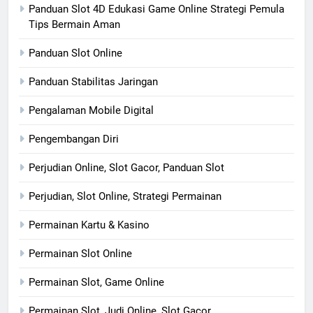
Panduan Slot 4D Edukasi Game Online Strategi Pemula
Tips Bermain Aman
Panduan Slot Online
Panduan Stabilitas Jaringan
Pengalaman Mobile Digital
Pengembangan Diri
Perjudian Online, Slot Gacor, Panduan Slot
Perjudian, Slot Online, Strategi Permainan
Permainan Kartu & Kasino
Permainan Slot Online
Permainan Slot, Game Online
Permainan Slot, Judi Online, Slot Gacor