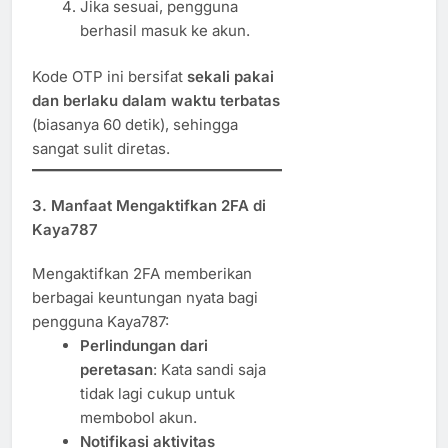
Jika sesuai, pengguna
berhasil masuk ke akun.
Kode OTP ini bersifat
sekali pakai
dan berlaku dalam waktu terbatas
(biasanya 60 detik), sehingga
sangat sulit diretas.
3.
Manfaat Mengaktifkan 2FA di
Kaya787
Mengaktifkan 2FA memberikan
berbagai keuntungan nyata bagi
pengguna Kaya787:
Perlindungan dari
peretasan
: Kata sandi saja
tidak lagi cukup untuk
membobol akun.
Notifikasi aktivitas