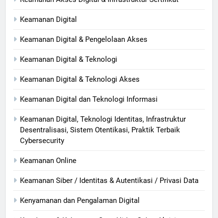
Keamanan Digital
Keamanan Digital & Pengelolaan Akses
Keamanan Digital & Teknologi
Keamanan Digital & Teknologi Akses
Keamanan Digital dan Teknologi Informasi
Keamanan Digital, Teknologi Identitas, Infrastruktur
Desentralisasi, Sistem Otentikasi, Praktik Terbaik
Cybersecurity
Keamanan Online
Keamanan Siber / Identitas & Autentikasi / Privasi Data
Kenyamanan dan Pengalaman Digital