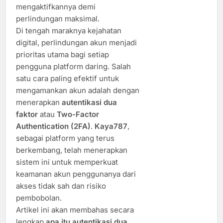
mengaktifkannya demi
perlindungan maksimal.
Di tengah maraknya kejahatan
digital, perlindungan akun menjadi
prioritas utama bagi setiap
pengguna platform daring. Salah
satu cara paling efektif untuk
mengamankan akun adalah dengan
menerapkan
autentikasi dua
faktor
atau
Two-Factor
Authentication (2FA)
.
Kaya787
,
sebagai platform yang terus
berkembang, telah menerapkan
sistem ini untuk memperkuat
keamanan akun penggunanya dari
akses tidak sah dan risiko
pembobolan.
Artikel ini akan membahas secara
lengkap
apa itu autentikasi dua