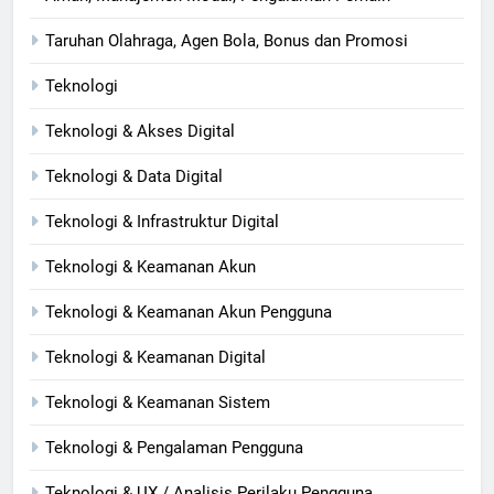
Taruhan Olahraga, Agen Bola, Bonus dan Promosi
Teknologi
Teknologi & Akses Digital
Teknologi & Data Digital
Teknologi & Infrastruktur Digital
Teknologi & Keamanan Akun
Teknologi & Keamanan Akun Pengguna
Teknologi & Keamanan Digital
Teknologi & Keamanan Sistem
Teknologi & Pengalaman Pengguna
Teknologi & UX / Analisis Perilaku Pengguna