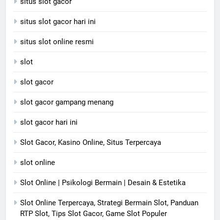
situs slot gacor
situs slot gacor hari ini
situs slot online resmi
slot
slot gacor
slot gacor gampang menang
slot gacor hari ini
Slot Gacor, Kasino Online, Situs Terpercaya
slot online
Slot Online | Psikologi Bermain | Desain & Estetika
Slot Online Terpercaya, Strategi Bermain Slot, Panduan
RTP Slot, Tips Slot Gacor, Game Slot Populer