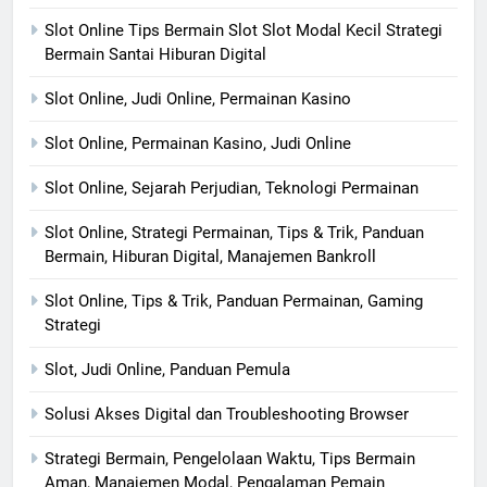
Slot Online Tips Bermain Slot Slot Modal Kecil Strategi
Bermain Santai Hiburan Digital
Slot Online, Judi Online, Permainan Kasino
Slot Online, Permainan Kasino, Judi Online
Slot Online, Sejarah Perjudian, Teknologi Permainan
Slot Online, Strategi Permainan, Tips & Trik, Panduan
Bermain, Hiburan Digital, Manajemen Bankroll
Slot Online, Tips & Trik, Panduan Permainan, Gaming
Strategi
Slot, Judi Online, Panduan Pemula
Solusi Akses Digital dan Troubleshooting Browser
Strategi Bermain, Pengelolaan Waktu, Tips Bermain
Aman, Manajemen Modal, Pengalaman Pemain