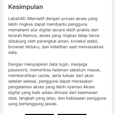
Kesimpulan
Lebah4D Alternatif dengan proses akses yang
lebih ringkas dapat membantu pengguna
memahami alur digital secara lebih praktis dan
terarah.Namun, akses yang ringkas tetap harus
didukung oleh perangkat aman, koneksi stabil,
browser terbaru, dan ketelitian saat memasukkan
data.
Dengan menyiapkan data login, menjaga
password, memeriksa halaman sebelum masuk,
membersihkan cache, serta keluar dari akun
setelah selesai, pengguna dapat merasakan
pengalaman akses yang lebih nyaman.Akses
digital yang baik selalu dimulai dari keamanan
data, langkah yang jelas, dan kebiasaan pengguna
yang bertanggung jawab.