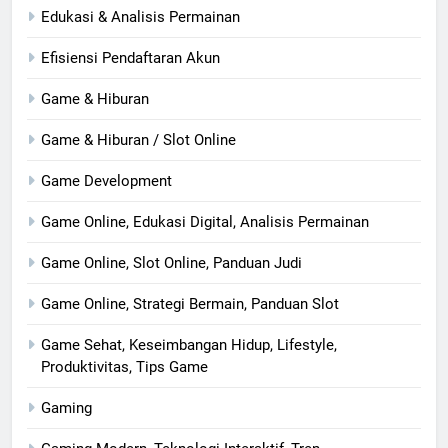
Edukasi & Analisis Permainan
Efisiensi Pendaftaran Akun
Game & Hiburan
Game & Hiburan / Slot Online
Game Development
Game Online, Edukasi Digital, Analisis Permainan
Game Online, Slot Online, Panduan Judi
Game Online, Strategi Bermain, Panduan Slot
Game Sehat, Keseimbangan Hidup, Lifestyle,
Produktivitas, Tips Game
Gaming