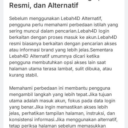
Resmi, dan Alternatif
Sebelum menggunakan Lebah4D Alternatif,
pengguna perlu memahami perbedaan istilah yang
sering muncul dalam pencarian.Lebah4D login
berkaitan dengan proses masuk ke akun.Lebah4D
resmi biasanya berkaitan dengan pencarian akses
atau informasi brand yang lebih jelas.Sementara
Lebah4D Alternatif umumnya dicari ketika
pengguna membutuhkan opsi akses lain saat
halaman utama terasa lambat, sulit dibuka, atau
kurang stabil.
Memahami perbedaan ini membantu pengguna
mengambil langkah yang lebih tepat.Jika tujuan
utama adalah masuk akun, fokus pada data login
yang benar.Jika ingin memastikan akses lebih
jelas, perhatikan tampilan halaman, instruksi, dan
konsistensi informasi.Jika menggunakan alternatif,
tetap periksa halaman sebelum memasukkan