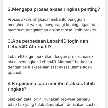
2.Mengapa proses akses ringkas penting?
Proses akses ringkas membantu pengguna
menghemat waktu, mengurangi kebingungan, dan
membuat pengalaman online terasa lebih praktis.
3.Apa perbedaan Lebah4D login dan
Lebah4D Alternatif?
Lebah4D login berkaitan dengan proses masuk
akun, sedangkan Lebah4D Alternatif berkaitan
dengan opsi akses lain saat akses utama tidak
optimal.
4.Bagaimana cara membuat akses lebih
ringkas?
Siapkan data login, gunakan browser terbaru,
tutup tab yang tidak diperlukan, bersihkan cache,