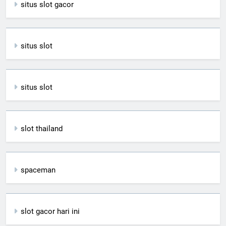
situs slot gacor
situs slot
situs slot
slot thailand
spaceman
slot gacor hari ini