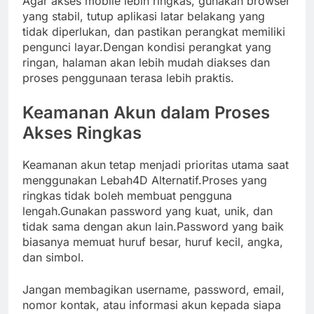
Agar akses mobile lebih ringkas, gunakan browser
yang stabil, tutup aplikasi latar belakang yang
tidak diperlukan, dan pastikan perangkat memiliki
pengunci layar.Dengan kondisi perangkat yang
ringan, halaman akan lebih mudah diakses dan
proses penggunaan terasa lebih praktis.
Keamanan Akun dalam Proses
Akses Ringkas
Keamanan akun tetap menjadi prioritas utama saat
menggunakan Lebah4D Alternatif.Proses yang
ringkas tidak boleh membuat pengguna
lengah.Gunakan password yang kuat, unik, dan
tidak sama dengan akun lain.Password yang baik
biasanya memuat huruf besar, huruf kecil, angka,
dan simbol.
Jangan membagikan username, password, email,
nomor kontak, atau informasi akun kepada siapa