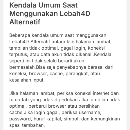
Kendala Umum Saat
Menggunakan Lebah4D
Alternatif
Beberapa kendala umum saat menggunakan
Lebah4D Alternatif antara lain halaman lambat,
tampilan tidak optimal, gagal login, koneksi
terputus, atau data akun tidak dikenali.Kendala
seperti ini tidak selalu berarti akun
bermasalah.Bisa saja penyebabnya berasal dari
koneksi, browser, cache, perangkat, atau
kesalahan input.
Jika halaman lambat, periksa koneksi internet dan
tutup tab yang tidak diperlukan.Jika tampilan tidak
optimal, perbarui browser atau bersihkan
cache.Jika login gagal, periksa username,
password, huruf kapital, simbol, dan kemungkinan
spasi tambahan.