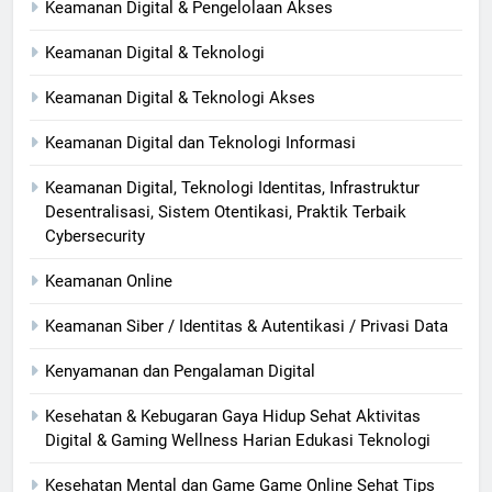
Keamanan Digital & Pengelolaan Akses
Keamanan Digital & Teknologi
Keamanan Digital & Teknologi Akses
Keamanan Digital dan Teknologi Informasi
Keamanan Digital, Teknologi Identitas, Infrastruktur
Desentralisasi, Sistem Otentikasi, Praktik Terbaik
Cybersecurity
Keamanan Online
Keamanan Siber / Identitas & Autentikasi / Privasi Data
Kenyamanan dan Pengalaman Digital
Kesehatan & Kebugaran Gaya Hidup Sehat Aktivitas
Digital & Gaming Wellness Harian Edukasi Teknologi
Kesehatan Mental dan Game Game Online Sehat Tips