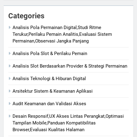
Categories
Analisis Pola Permainan Digital,Studi Ritme
Terukur,Perilaku Pemain Analitis,Evaluasi Sistem
Permainan,Observasi Jangka Panjang
Analisis Pola Slot & Perilaku Pemain
Analisis Slot Berdasarkan Provider & Strategi Permainan
Analisis Teknologi & Hiburan Digital
Arsitektur Sistem & Keamanan Aplikasi
Audit Keamanan dan Validasi Akses
Desain Responsif,UX Akses Lintas Perangkat,Optimasi
Tampilan Mobile,Panduan Kompatibilitas
Browser,Evaluasi Kualitas Halaman