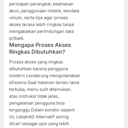
persiapan perangkat, keamanan
akun, penggunaan mobile, kendala
umum, serta tips agar proses
akses terasa lebih ringkas tanpa
mengabaikan perlindungan data
pribadi.
Mengapa Proses Akses
Ringkas Dibutuhkan?
Proses akses yang ringkas
dibutuhkan karena pengguna
modern cenderung mengutamakan
efisiensi.Saat halaman terlalu lama
terbuka, menu sulit ditemukan,
atau instruksi tidak jelas,
pengalaman pengguna bisa
terganggu.Dalam kondisi seperti
ini, Lebah4D Alternatif sering
dicari sebagai opsi yang lebih