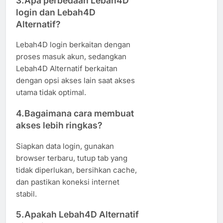
3.Apa perbedaan Lebah4D
login dan Lebah4D
Alternatif?
Lebah4D login berkaitan dengan
proses masuk akun, sedangkan
Lebah4D Alternatif berkaitan
dengan opsi akses lain saat akses
utama tidak optimal.
4.Bagaimana cara membuat
akses lebih ringkas?
Siapkan data login, gunakan
browser terbaru, tutup tab yang
tidak diperlukan, bersihkan cache,
dan pastikan koneksi internet
stabil.
5.Apakah Lebah4D Alternatif