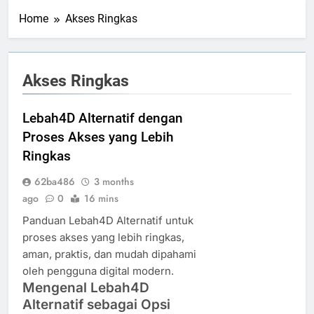
Home
Akses Ringkas
Akses Ringkas
Lebah4D Alternatif dengan
Proses Akses yang Lebih
Ringkas
62ba486
3 months
ago
0
16 mins
Panduan Lebah4D Alternatif untuk
proses akses yang lebih ringkas,
aman, praktis, dan mudah dipahami
oleh pengguna digital modern.
Mengenal Lebah4D
Alternatif sebagai Opsi