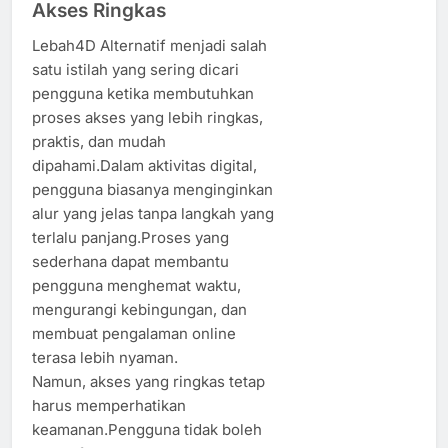
Akses Ringkas
Lebah4D Alternatif menjadi salah
satu istilah yang sering dicari
pengguna ketika membutuhkan
proses akses yang lebih ringkas,
praktis, dan mudah
dipahami.Dalam aktivitas digital,
pengguna biasanya menginginkan
alur yang jelas tanpa langkah yang
terlalu panjang.Proses yang
sederhana dapat membantu
pengguna menghemat waktu,
mengurangi kebingungan, dan
membuat pengalaman online
terasa lebih nyaman.
Namun, akses yang ringkas tetap
harus memperhatikan
keamanan.Pengguna tidak boleh