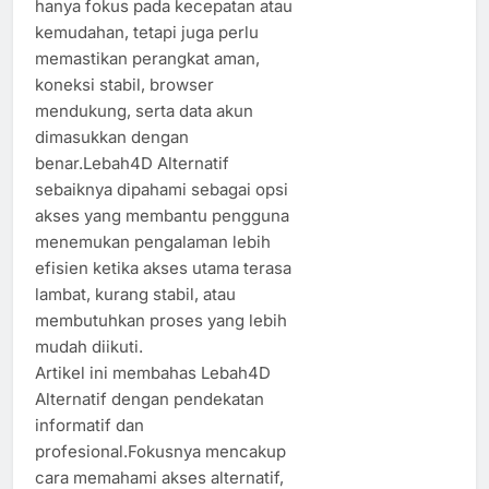
hanya fokus pada kecepatan atau
kemudahan, tetapi juga perlu
memastikan perangkat aman,
koneksi stabil, browser
mendukung, serta data akun
dimasukkan dengan
benar.Lebah4D Alternatif
sebaiknya dipahami sebagai opsi
akses yang membantu pengguna
menemukan pengalaman lebih
efisien ketika akses utama terasa
lambat, kurang stabil, atau
membutuhkan proses yang lebih
mudah diikuti.
Artikel ini membahas Lebah4D
Alternatif dengan pendekatan
informatif dan
profesional.Fokusnya mencakup
cara memahami akses alternatif,