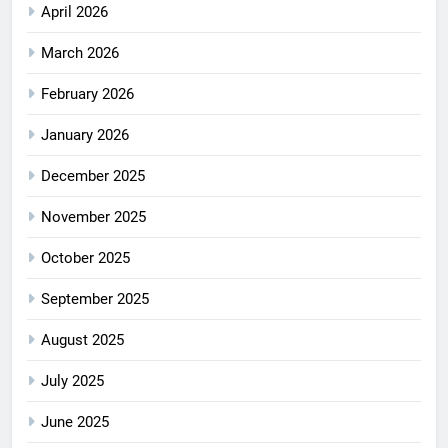
April 2026
March 2026
February 2026
January 2026
December 2025
November 2025
October 2025
September 2025
August 2025
July 2025
June 2025