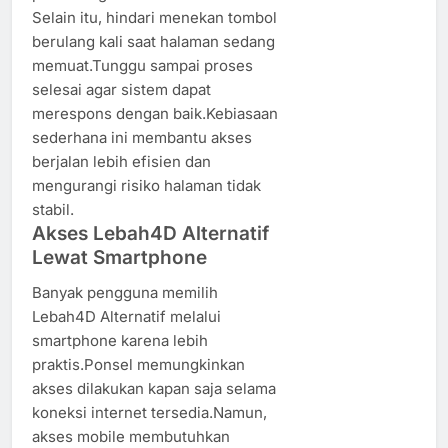
Selain itu, hindari menekan tombol
berulang kali saat halaman sedang
memuat.Tunggu sampai proses
selesai agar sistem dapat
merespons dengan baik.Kebiasaan
sederhana ini membantu akses
berjalan lebih efisien dan
mengurangi risiko halaman tidak
stabil.
Akses Lebah4D Alternatif
Lewat Smartphone
Banyak pengguna memilih
Lebah4D Alternatif melalui
smartphone karena lebih
praktis.Ponsel memungkinkan
akses dilakukan kapan saja selama
koneksi internet tersedia.Namun,
akses mobile membutuhkan