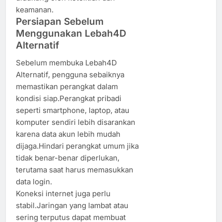
keamanan.
Persiapan Sebelum
Menggunakan Lebah4D
Alternatif
Sebelum membuka Lebah4D
Alternatif, pengguna sebaiknya
memastikan perangkat dalam
kondisi siap.Perangkat pribadi
seperti smartphone, laptop, atau
komputer sendiri lebih disarankan
karena data akun lebih mudah
dijaga.Hindari perangkat umum jika
tidak benar-benar diperlukan,
terutama saat harus memasukkan
data login.
Koneksi internet juga perlu
stabil.Jaringan yang lambat atau
sering terputus dapat membuat