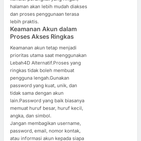
halaman akan lebih mudah diakses
dan proses penggunaan terasa
lebih praktis.
Keamanan Akun dalam
Proses Akses Ringkas
Keamanan akun tetap menjadi
prioritas utama saat menggunakan
Lebah4D Alternatif.Proses yang
ringkas tidak boleh membuat
pengguna lengah.Gunakan
password yang kuat, unik, dan
tidak sama dengan akun
lain.Password yang baik biasanya
memuat huruf besar, huruf kecil,
angka, dan simbol.
Jangan membagikan username,
password, email, nomor kontak,
atau informasi akun kepada siapa