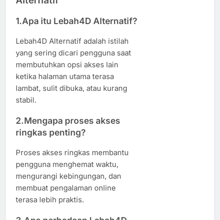
Alternatif
1.Apa itu Lebah4D Alternatif?
Lebah4D Alternatif adalah istilah
yang sering dicari pengguna saat
membutuhkan opsi akses lain
ketika halaman utama terasa
lambat, sulit dibuka, atau kurang
stabil.
2.Mengapa proses akses
ringkas penting?
Proses akses ringkas membantu
pengguna menghemat waktu,
mengurangi kebingungan, dan
membuat pengalaman online
terasa lebih praktis.