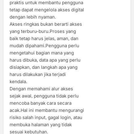
praktis untuk membantu pengguna
tetap dapat mengelola akses digital
dengan lebih nyaman.
Akses ringkas bukan berarti akses
yang terburu-buru.Proses yang
baik tetap harus jelas, aman, dan
mudah dipahami.Pengguna perlu
mengetahui bagian mana yang
harus dibuka, data apa yang perlu
disiapkan, dan langkah apa yang
harus dilakukan jika terjadi
kendala.
Dengan memahami alur akses
sejak awal, pengguna tidak perlu
mencoba banyak cara secara
acak.Hal ini membantu mengurangi
risiko salah input, gagal login, atau
membuka halaman yang tidak
sesuai kebutuhan.