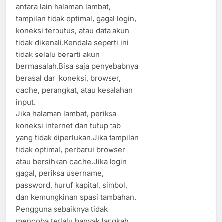
antara lain halaman lambat,
tampilan tidak optimal, gagal login,
koneksi terputus, atau data akun
tidak dikenali.Kendala seperti ini
tidak selalu berarti akun
bermasalah.Bisa saja penyebabnya
berasal dari koneksi, browser,
cache, perangkat, atau kesalahan
input.
Jika halaman lambat, periksa
koneksi internet dan tutup tab
yang tidak diperlukan.Jika tampilan
tidak optimal, perbarui browser
atau bersihkan cache.Jika login
gagal, periksa username,
password, huruf kapital, simbol,
dan kemungkinan spasi tambahan.
Pengguna sebaiknya tidak
mencoba terlalu banyak langkah