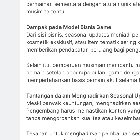
permainan sementara dengan aturan unik at
musim tertentu.
Dampak pada Model Bisnis Game
Dari sisi bisnis, seasonal updates menjadi p
kosmetik eksklusif, atau item tematik sering 
memberikan pendapatan berulang bagi penge
Selain itu, pembaruan musiman membantu me
pemain setelah beberapa bulan, game denga
mempertahankan basis pemain aktif selama 
Tantangan dalam Menghadirkan Seasonal U
Meski banyak keuntungan, menghadirkan se
Pengembang harus memastikan konten yang di
tanpa mengorbankan kualitas atau keseimba
Tekanan untuk menghadirkan pembaruan secar