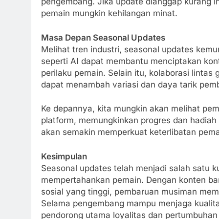
pengembang. Jika update dianggap kurang in
pemain mungkin kehilangan minat.
Masa Depan Seasonal Updates
Melihat tren industri, seasonal updates kemu
seperti AI dapat membantu menciptakan kont
perilaku pemain. Selain itu, kolaborasi linta
dapat menambah variasi dan daya tarik pe
Ke depannya, kita mungkin akan melihat p
platform, memungkinkan progres dan hadiah d
akan semakin memperkuat keterlibatan pemai
Kesimpulan
Seasonal updates telah menjadi salah satu 
mempertahankan pemain. Dengan konten baru 
sosial yang tinggi, pembaruan musiman memb
Selama pengembang mampu menjaga kualitas d
pendorong utama loyalitas dan pertumbuhan