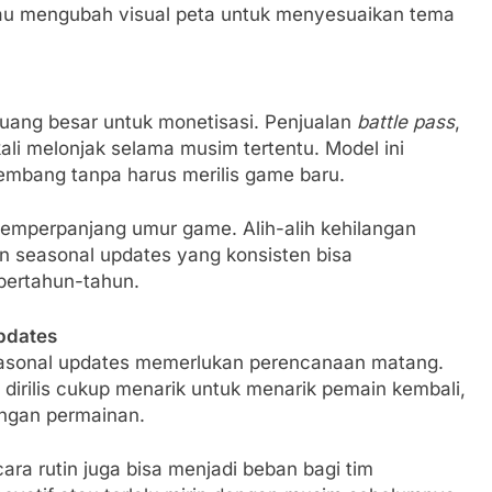
au mengubah visual peta untuk menyesuaikan tema
eluang besar untuk monetisasi. Penjualan
battle pass
,
kali melonjak selama musim tertentu. Model ini
mbang tanpa harus merilis game baru.
mperpanjang umur game. Alih-alih kehilangan
n seasonal updates yang konsisten bisa
bertahun-tahun.
pdates
asonal updates memerlukan perencanaan matang.
rilis cukup menarik untuk menarik pemain kembali,
ngan permainan.
a rutin juga bisa menjadi beban bagi tim