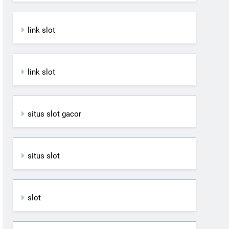
link slot
link slot
situs slot gacor
situs slot
slot