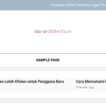
Panduan Daftar Edwinslot agar Pro
Cara Memahami Fungsi Kaya78
Cara Mengatasi Edwinslot Alternatif yang Sulit D
Pand
 Architecture
Panduan Daftar Edwinslot agar Pro
n Arsitektur Profesional Untuk Proyek Bangunan Anda Dari SIA A
Cara Memahami Fungsi Kaya78
SAMPLE PAGE
Cara Mengatasi Edwinslot Alternatif yang Sulit D
isien untuk Pengguna Baru
Cara Memahami Fungsi Kaya78
2 Months Ago