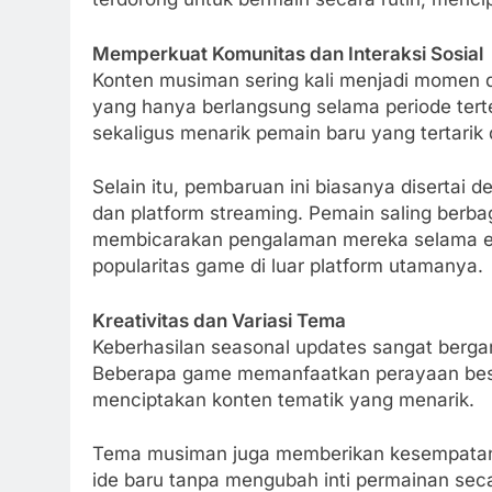
Memperkuat Komunitas dan Interaksi Sosial
Konten musiman sering kali menjadi momen 
yang hanya berlangsung selama periode ter
sekaligus menarik pemain baru yang tertarik
Selain itu, pembaruan ini biasanya disertai d
dan platform streaming. Pemain saling berba
membicarakan pengalaman mereka selama eve
popularitas game di luar platform utamanya.
Kreativitas dan Variasi Tema
Keberhasilan seasonal updates sangat bergan
Beberapa game memanfaatkan perayaan besar
menciptakan konten tematik yang menarik.
Tema musiman juga memberikan kesempatan
ide baru tanpa mengubah inti permainan se