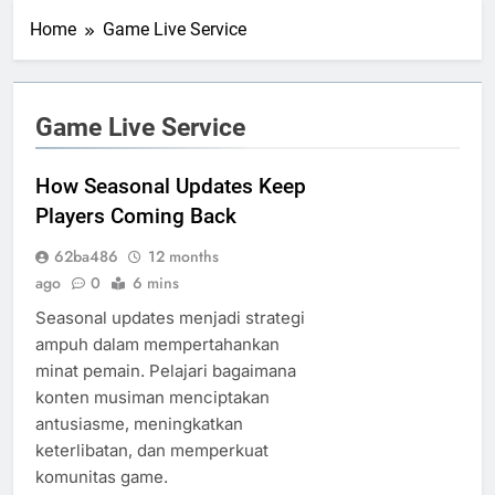
Home
Game Live Service
Game Live Service
How Seasonal Updates Keep
Players Coming Back
62ba486
12 months
ago
0
6 mins
Seasonal updates menjadi strategi
ampuh dalam mempertahankan
minat pemain. Pelajari bagaimana
konten musiman menciptakan
antusiasme, meningkatkan
keterlibatan, dan memperkuat
komunitas game.