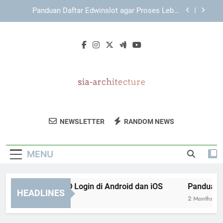
Skip
Cara Memahami Fungsi Kaya787 Link Alternatif
to
bagi Pengguna Baru
content
Cara Mengatasi Edwinslot Alternatif yang Sulit
Dibuka dengan Langkah Aman dan Terarah
Panduan Lebah4D Login di Android dan iOS
Panduan Daftar Edwinslot agar Proses Lebih
Efisien untuk Pengguna Baru
Cara Memahami Fungsi Kaya787 Link Alternatif
bagi Pengguna Baru
SIA Architecture
Jasa Desain Arsitektur Profesional Untuk
Cara Mengatasi Edwinslot Alternatif yang Sulit
NEWSLETTER
RANDOM NEWS
Dibuka dengan Langkah Aman dan Terarah
Proyek Bangunan Anda Dari SIA
Architecture. Kreativitas Dan Kualitas Dalam
MENU
Setiap Karya.
nduan Lebah4D Login di Android dan iOS
Panduan Dafta
HEADLINES
Months Ago
2 Months Ago