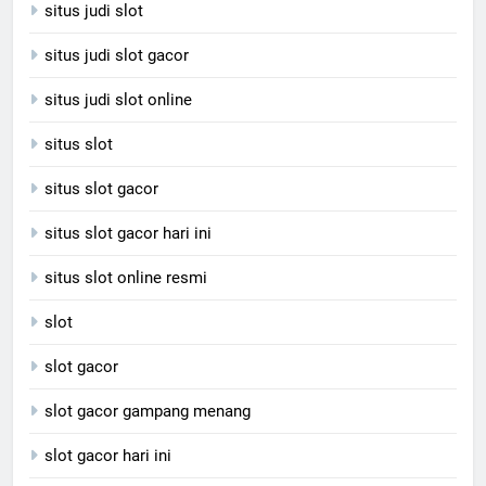
situs judi slot
situs judi slot gacor
situs judi slot online
situs slot
situs slot gacor
situs slot gacor hari ini
situs slot online resmi
slot
slot gacor
slot gacor gampang menang
slot gacor hari ini