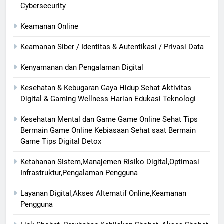
Cybersecurity
Keamanan Online
Keamanan Siber / Identitas & Autentikasi / Privasi Data
Kenyamanan dan Pengalaman Digital
Kesehatan & Kebugaran Gaya Hidup Sehat Aktivitas
Digital & Gaming Wellness Harian Edukasi Teknologi
Kesehatan Mental dan Game Game Online Sehat Tips
Bermain Game Online Kebiasaan Sehat saat Bermain
Game Tips Digital Detox
Ketahanan Sistem,Manajemen Risiko Digital,Optimasi
Infrastruktur,Pengalaman Pengguna
Layanan Digital,Akses Alternatif Online,Keamanan
Pengguna