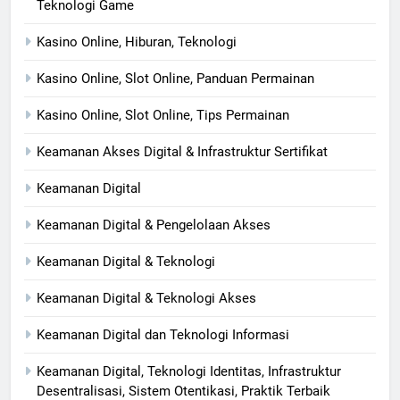
Teknologi Game
Kasino Online, Hiburan, Teknologi
Kasino Online, Slot Online, Panduan Permainan
Kasino Online, Slot Online, Tips Permainan
Keamanan Akses Digital & Infrastruktur Sertifikat
Keamanan Digital
Keamanan Digital & Pengelolaan Akses
Keamanan Digital & Teknologi
Keamanan Digital & Teknologi Akses
Keamanan Digital dan Teknologi Informasi
Keamanan Digital, Teknologi Identitas, Infrastruktur
Desentralisasi, Sistem Otentikasi, Praktik Terbaik