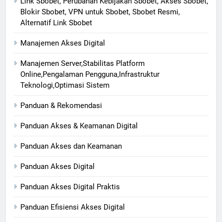
Link Sbobet, Perubahan Kebijakan Sbobet, Akses Sbobet,
Blokir Sbobet, VPN untuk Sbobet, Sbobet Resmi,
Alternatif Link Sbobet
Manajemen Akses Digital
Manajemen Server,Stabilitas Platform
Online,Pengalaman Pengguna,Infrastruktur
Teknologi,Optimasi Sistem
Panduan & Rekomendasi
Panduan Akses & Keamanan Digital
Panduan Akses dan Keamanan
Panduan Akses Digital
Panduan Akses Digital Praktis
Panduan Efisiensi Akses Digital