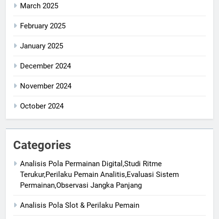
March 2025
February 2025
January 2025
December 2024
November 2024
October 2024
Categories
Analisis Pola Permainan Digital,Studi Ritme
Terukur,Perilaku Pemain Analitis,Evaluasi Sistem
Permainan,Observasi Jangka Panjang
Analisis Pola Slot & Perilaku Pemain