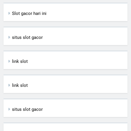
Slot gacor hari ini
situs slot gacor
link slot
link slot
situs slot gacor