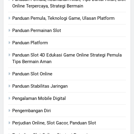
Online Terpercaya, Strategi Bermain
Panduan Pemula, Teknologi Game, Ulasan Platform
Panduan Permainan Slot
Panduan Platform
Panduan Slot 4D Edukasi Game Online Strategi Pemula
Tips Bermain Aman
Panduan Slot Online
Panduan Stabilitas Jaringan
Pengalaman Mobile Digital
Pengembangan Diri
Perjudian Online, Slot Gacor, Panduan Slot