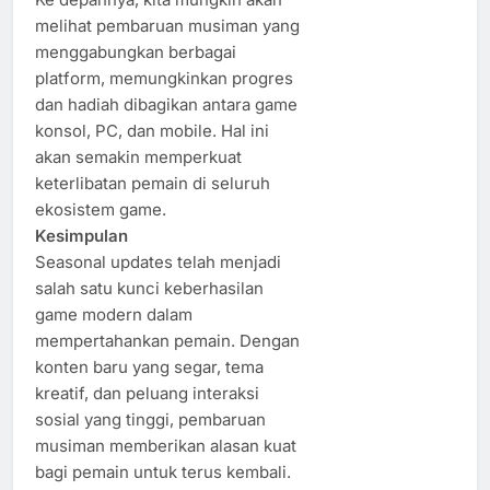
melihat pembaruan musiman yang
menggabungkan berbagai
platform, memungkinkan progres
dan hadiah dibagikan antara game
konsol, PC, dan mobile. Hal ini
akan semakin memperkuat
keterlibatan pemain di seluruh
ekosistem game.
Kesimpulan
Seasonal updates telah menjadi
salah satu kunci keberhasilan
game modern dalam
mempertahankan pemain. Dengan
konten baru yang segar, tema
kreatif, dan peluang interaksi
sosial yang tinggi, pembaruan
musiman memberikan alasan kuat
bagi pemain untuk terus kembali.