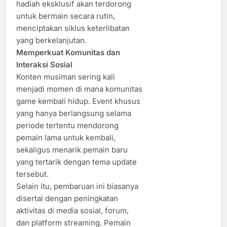
hadiah eksklusif akan terdorong
untuk bermain secara rutin,
menciptakan siklus keterlibatan
yang berkelanjutan.
Memperkuat Komunitas dan
Interaksi Sosial
Konten musiman sering kali
menjadi momen di mana komunitas
game kembali hidup. Event khusus
yang hanya berlangsung selama
periode tertentu mendorong
pemain lama untuk kembali,
sekaligus menarik pemain baru
yang tertarik dengan tema update
tersebut.
Selain itu, pembaruan ini biasanya
disertai dengan peningkatan
aktivitas di media sosial, forum,
dan platform streaming. Pemain