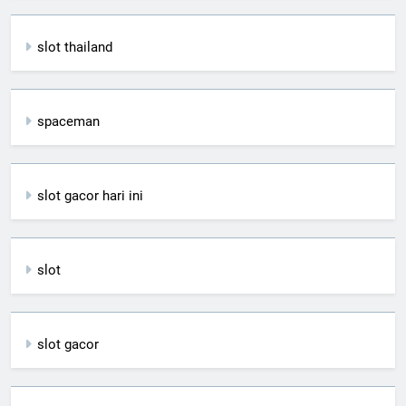
slot thailand
spaceman
slot gacor hari ini
slot
slot gacor