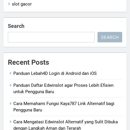
slot gacor
Search
SEARCH
Recent Posts
Panduan Lebah4D Login di Android dan iOS
Panduan Daftar Edwinslot agar Proses Lebih Efisien
untuk Pengguna Baru
Cara Memahami Fungsi Kaya787 Link Alternatif bagi
Pengguna Baru
Cara Mengatasi Edwinslot Alternatif yang Sulit Dibuka
dengan Langkah Aman dan Terarah