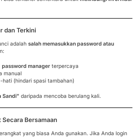
 dan Terkini
unci adalah
salah memasukkan password atau
n:
i
password manager
terpercaya
a manual
hati (hindari spasi tambahan)
a Sandi”
daripada mencoba berulang kali.
at Secara Bersamaan
angkat yang biasa Anda gunakan. Jika Anda login