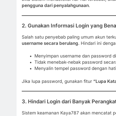
pengguna dari penyalahgunaan
.
2.
Gunakan Informasi Login yang Benar
Salah satu penyebab paling umum akun terk
username secara berulang
. Hindari ini denga
Menyimpan username dan password d
Tidak menebak-nebak password secar
Menyalin tempel password dengan hati-
Jika lupa password, gunakan fitur
“Lupa Kat
3.
Hindari Login dari Banyak Perangk
Sistem keamanan Kaya787 akan mencatat per