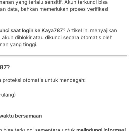
nan yang terlalu sensitif. Akun terkunci bisa
n data, bahkan memerlukan proses verifikasi
unci saat login ke Kaya787
? Artikel ini menyajikan
kun diblokir atau dikunci secara otomatis oleh
nan yang tinggi.
787?
 proteksi otomatis untuk mencegah:
rulang)
 waktu bersamaan
un bisa terkunci sementara untuk
melindungi informasi