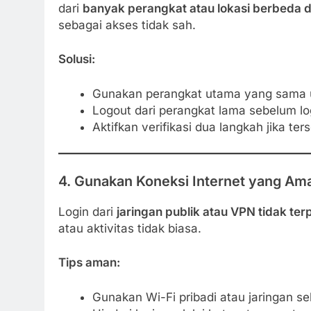
dari
banyak perangkat atau lokasi berbeda 
sebagai akses tidak sah.
Solusi:
Gunakan perangkat utama yang sama u
Logout dari perangkat lama sebelum lo
Aktifkan verifikasi dua langkah jika ter
4.
Gunakan Koneksi Internet yang Ama
Login dari
jaringan publik atau VPN tidak te
atau aktivitas tidak biasa.
Tips aman:
Gunakan Wi-Fi pribadi atau jaringan se