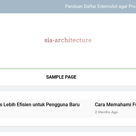
Panduan Daftar Edwinslot agar Pro
Cara Memahami Fungsi Kaya78
Cara Mengatasi Edwinslot Alternatif yang Sulit D
Pand
 Architecture
Panduan Daftar Edwinslot agar Pro
n Arsitektur Profesional Untuk Proyek Bangunan Anda Dari SIA A
Cara Memahami Fungsi Kaya78
SAMPLE PAGE
Cara Mengatasi Edwinslot Alternatif yang Sulit D
ien untuk Pengguna Baru
Cara Memahami Fungsi Kaya787 
2 Months Ago