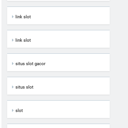
link slot
link slot
situs slot gacor
situs slot
slot