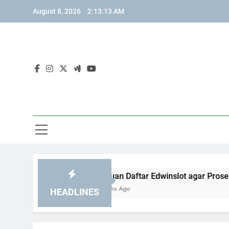
Skip
August 8, 2026
2:13:14 AM
to
content
SIA
Jasa Desai
n iOS
Panduan Daftar Edwinslot agar Proses Lebih Efis
2 Months Ago
HEADLINES