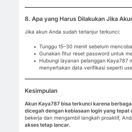
8.
Apa yang Harus Dilakukan Jika Aku
Jika akun Anda sudah terlanjur terkunci:
Tunggu 15–30 menit sebelum mencoba 
Gunakan fitur reset password untuk me
Hubungi layanan pelanggan Kaya787 m
menyertakan data verifikasi seperti u
Kesimpulan
Akun Kaya787 bisa terkunci karena berbaga
dicegah dengan kebiasaan login yang tepat
bekerja dan mengambil langkah proaktif, An
akses tetap lancar.