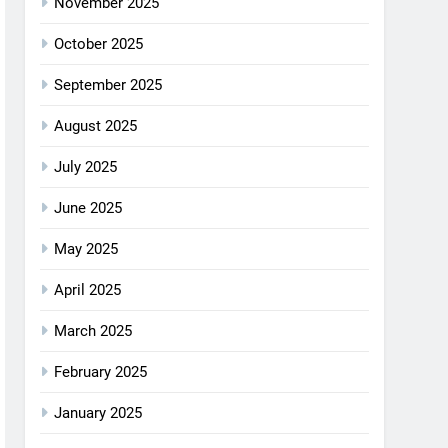
November 2025
October 2025
September 2025
August 2025
July 2025
June 2025
May 2025
April 2025
March 2025
February 2025
January 2025