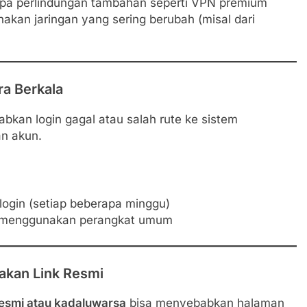
anpa perlindungan tambahan seperti VPN premium
an jaringan yang sering berubah (misal dari
a Berkala
kan login gagal atau salah rute ke sistem
n akun.
login (setiap beberapa minggu)
menggunakan perangkat umum
nakan Link Resmi
 resmi atau kadaluwarsa
bisa menyebabkan halaman