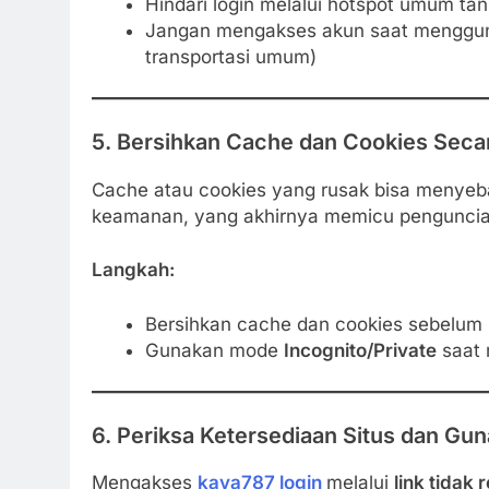
Hindari login melalui hotspot umum t
Jangan mengakses akun saat menggunak
transportasi umum)
5.
Bersihkan Cache dan Cookies Secar
Cache atau cookies yang rusak bisa menyebab
keamanan, yang akhirnya memicu penguncia
Langkah:
Bersihkan cache dan cookies sebelum 
Gunakan mode
Incognito/Private
saat 
6.
Periksa Ketersediaan Situs dan Gu
Mengakses
kaya787 login
melalui
link tidak