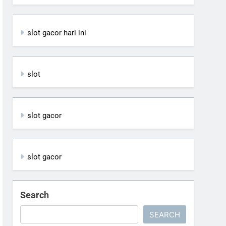
slot gacor hari ini
slot
slot gacor
slot gacor
Search
SEARCH