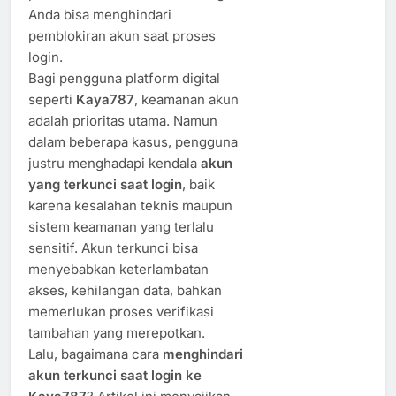
Anda bisa menghindari
pemblokiran akun saat proses
login.
Bagi pengguna platform digital
seperti
Kaya787
, keamanan akun
adalah prioritas utama. Namun
dalam beberapa kasus, pengguna
justru menghadapi kendala
akun
yang terkunci saat login
, baik
karena kesalahan teknis maupun
sistem keamanan yang terlalu
sensitif. Akun terkunci bisa
menyebabkan keterlambatan
akses, kehilangan data, bahkan
memerlukan proses verifikasi
tambahan yang merepotkan.
Lalu, bagaimana cara
menghindari
akun terkunci saat login ke