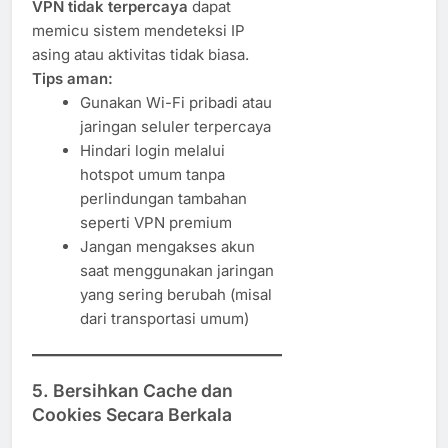
VPN tidak terpercaya
dapat
memicu sistem mendeteksi IP
asing atau aktivitas tidak biasa.
Tips aman:
Gunakan Wi-Fi pribadi atau
jaringan seluler terpercaya
Hindari login melalui
hotspot umum tanpa
perlindungan tambahan
seperti VPN premium
Jangan mengakses akun
saat menggunakan jaringan
yang sering berubah (misal
dari transportasi umum)
5.
Bersihkan Cache dan
Cookies Secara Berkala