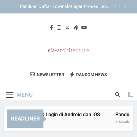
Skip
Cara Memahami Fungsi Kaya787 Link Alternatif
to
bagi Pengguna Baru
content
Cara Mengatasi Edwinslot Alternatif yang Sulit
Dibuka dengan Langkah Aman dan Terarah
Panduan Lebah4D Login di Android dan iOS
Panduan Daftar Edwinslot agar Proses Lebih
Efisien untuk Pengguna Baru
Cara Memahami Fungsi Kaya787 Link Alternatif
bagi Pengguna Baru
SIA Architecture
Jasa Desain Arsitektur Profesional Untuk
Cara Mengatasi Edwinslot Alternatif yang Sulit
NEWSLETTER
RANDOM NEWS
Dibuka dengan Langkah Aman dan Terarah
Proyek Bangunan Anda Dari SIA
Architecture. Kreativitas Dan Kualitas Dalam
MENU
Setiap Karya.
nduan Lebah4D Login di Android dan iOS
Panduan Dafta
HEADLINES
Months Ago
2 Months Ago