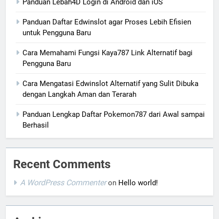
Panduan Lebah4D Login di Android dan iOS
Panduan Daftar Edwinslot agar Proses Lebih Efisien
untuk Pengguna Baru
Cara Memahami Fungsi Kaya787 Link Alternatif bagi
Pengguna Baru
Cara Mengatasi Edwinslot Alternatif yang Sulit Dibuka
dengan Langkah Aman dan Terarah
Panduan Lengkap Daftar Pokemon787 dari Awal sampai
Berhasil
Recent Comments
A WordPress Commenter
on
Hello world!