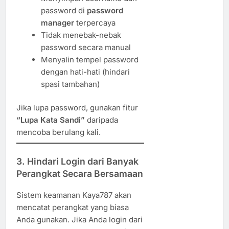
password di
password
manager
terpercaya
Tidak menebak-nebak
password secara manual
Menyalin tempel password
dengan hati-hati (hindari
spasi tambahan)
Jika lupa password, gunakan fitur
“Lupa Kata Sandi”
daripada
mencoba berulang kali.
3.
Hindari Login dari Banyak
Perangkat Secara Bersamaan
Sistem keamanan Kaya787 akan
mencatat perangkat yang biasa
Anda gunakan. Jika Anda login dari