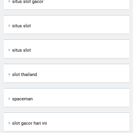
situs slot gacor
situs slot
situs slot
slot thailand
spaceman
slot gacor hari ini