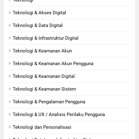
Teknologi
Teknologi & Akses Digital
Teknologi & Data Digital
Teknologi & Infrastruktur Digital
Teknologi & Keamanan Akun
Teknologi & Keamanan Akun Pengguna
Teknologi & Keamanan Digital
Teknologi & Keamanan Sistem
Teknologi & Pengalaman Pengguna
Teknologi & UX / Analisis Perilaku Pengguna
Teknologi dan Personalisasi