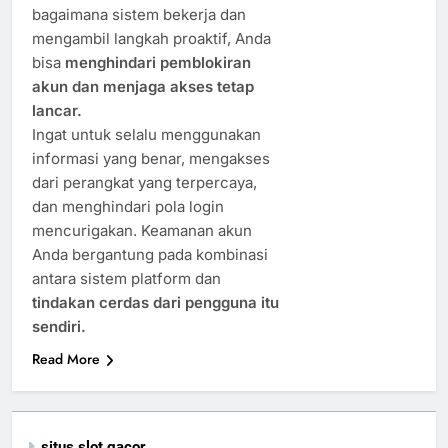
bagaimana sistem bekerja dan
mengambil langkah proaktif, Anda
bisa
menghindari pemblokiran
akun dan menjaga akses tetap
lancar.
Ingat untuk selalu menggunakan
informasi yang benar, mengakses
dari perangkat yang terpercaya,
dan menghindari pola login
mencurigakan. Keamanan akun
Anda bergantung pada kombinasi
antara sistem platform dan
tindakan cerdas dari pengguna itu
sendiri.
Read More
situs slot gacor