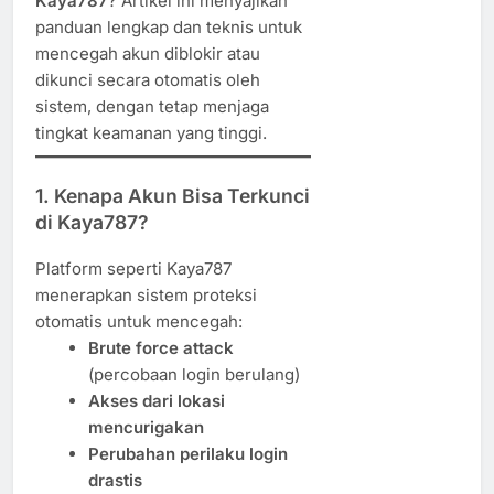
Kaya787
? Artikel ini menyajikan
panduan lengkap dan teknis untuk
mencegah akun diblokir atau
dikunci secara otomatis oleh
sistem, dengan tetap menjaga
tingkat keamanan yang tinggi.
1.
Kenapa Akun Bisa Terkunci
di Kaya787?
Platform seperti Kaya787
menerapkan sistem proteksi
otomatis untuk mencegah:
Brute force attack
(percobaan login berulang)
Akses dari lokasi
mencurigakan
Perubahan perilaku login
drastis