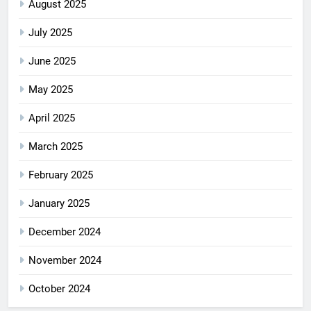
August 2025
July 2025
June 2025
May 2025
April 2025
March 2025
February 2025
January 2025
December 2024
November 2024
October 2024