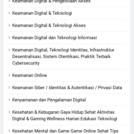
Keamanan Digital & Pengelolaan Akses
Keamanan Digital & Teknologi
Keamanan Digital & Teknologi Akses
Keamanan Digital dan Teknologi Informasi
Keamanan Digital, Teknologi Identitas, Infrastruktur
Desentralisasi, Sistem Otentikasi, Praktik Terbaik
Cybersecurity
Keamanan Online
Keamanan Siber / Identitas & Autentikasi / Privasi Data
Kenyamanan dan Pengalaman Digital
Kesehatan & Kebugaran Gaya Hidup Sehat Aktivitas
Digital & Gaming Wellness Harian Edukasi Teknologi
Kesehatan Mental dan Game Game Online Sehat Tips