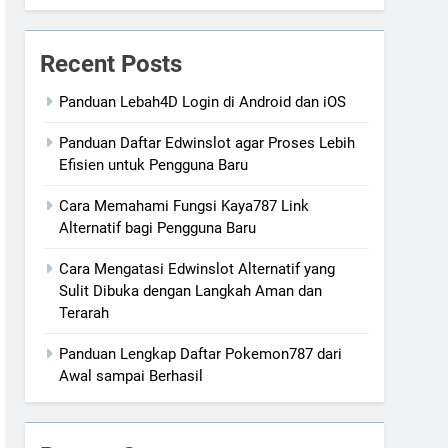
Recent Posts
Panduan Lebah4D Login di Android dan iOS
Panduan Daftar Edwinslot agar Proses Lebih
Efisien untuk Pengguna Baru
Cara Memahami Fungsi Kaya787 Link
Alternatif bagi Pengguna Baru
Cara Mengatasi Edwinslot Alternatif yang
Sulit Dibuka dengan Langkah Aman dan
Terarah
Panduan Lengkap Daftar Pokemon787 dari
Awal sampai Berhasil