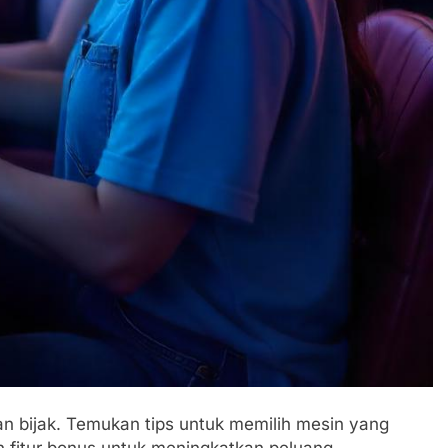
ngan bijak. Temukan tips untuk memilih mesin yang