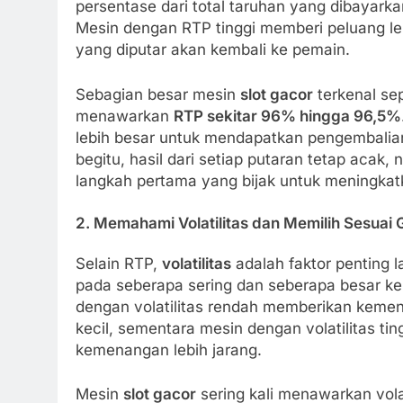
persentase dari total taruhan yang dibayark
Mesin dengan RTP tinggi memberi peluang le
yang diputar akan kembali ke pemain.
Sebagian besar mesin
slot gacor
terkenal se
menawarkan
RTP sekitar 96% hingga 96,5%
lebih besar untuk mendapatkan pengembalian
begitu, hasil dari setiap putaran tetap acak
langkah pertama yang bijak untuk meningka
2.
Memahami Volatilitas dan Memilih Sesuai
Selain RTP,
volatilitas
adalah faktor penting l
pada seberapa sering dan seberapa besar ke
dengan volatilitas rendah memberikan kemena
kecil, sementara mesin dengan volatilitas t
kemenangan lebih jarang.
Mesin
slot gacor
sering kali menawarkan vola