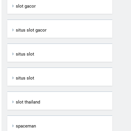
slot gacor
situs slot gacor
situs slot
situs slot
slot thailand
spaceman