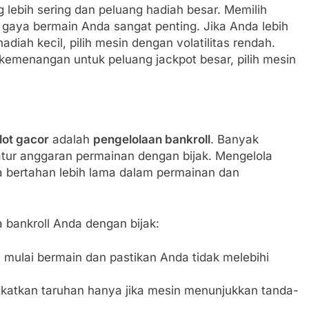
lebih sering dan peluang hadiah besar. Memilih
 gaya bermain Anda sangat penting. Jika Anda lebih
iah kecil, pilih mesin dengan volatilitas rendah.
kemenangan untuk peluang jackpot besar, pilih mesin
lot gacor
adalah
pengelolaan bankroll
. Banyak
tur anggaran permainan dengan bijak. Mengelola
 bertahan lebih lama dalam permainan dan
 bankroll Anda dengan bijak:
mulai bermain dan pastikan Anda tidak melebihi
ngkatkan taruhan hanya jika mesin menunjukkan tanda-