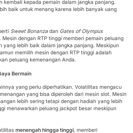
an kembali kepada pemain dalam jangka panjang.
bih baik untuk menang karena lebih banyak uang
perti
Sweet Bonanza
dan
Gates of Olympus
. Mesin dengan RTP tinggi memberi pemain peluang
 yang lebih baik dalam jangka panjang. Meskipun
, namun memilih mesin dengan RTP tinggi adalah
tkan peluang kemenangan Anda.
 Gaya Bermain
ainnya yang perlu diperhatikan. Volatilitas mengacu
menangan yang bisa diperoleh dari mesin slot. Mesin
ngan lebih sering tetapi dengan hadiah yang lebih
inggi menawarkan peluang jackpot besar meskipun
tilitas
menengah hingga tinggi
, memberi