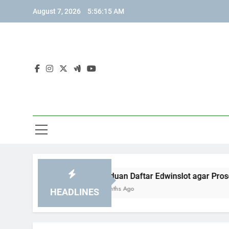
Skip
August 7, 2026
5:56:16 AM
to
content
SIA
Jasa Desai
n iOS
Panduan Daftar Edwinslot agar Proses Lebih Efis
2 Months Ago
HEADLINES