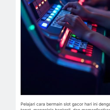
Pelajari cara bermain slot gacor hari ini de