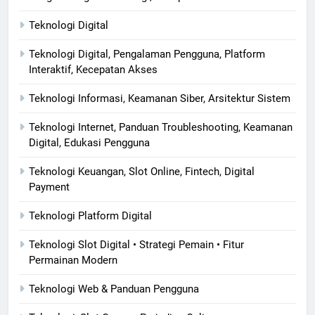
Teknologi Digital
Teknologi Digital, Pengalaman Pengguna, Platform
Interaktif, Kecepatan Akses
Teknologi Informasi, Keamanan Siber, Arsitektur Sistem
Teknologi Internet, Panduan Troubleshooting, Keamanan
Digital, Edukasi Pengguna
Teknologi Keuangan, Slot Online, Fintech, Digital
Payment
Teknologi Platform Digital
Teknologi Slot Digital • Strategi Pemain • Fitur
Permainan Modern
Teknologi Web & Panduan Pengguna