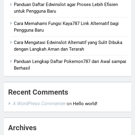
Panduan Daftar Edwinslot agar Proses Lebih Efisien
untuk Pengguna Baru
Cara Memahami Fungsi Kaya787 Link Alternatif bagi
Pengguna Baru
Cara Mengatasi Edwinslot Alternatif yang Sulit Dibuka
dengan Langkah Aman dan Terarah
Panduan Lengkap Daftar Pokemon787 dari Awal sampai
Berhasil
Recent Comments
A WordPress Commenter
on
Hello world!
Archives