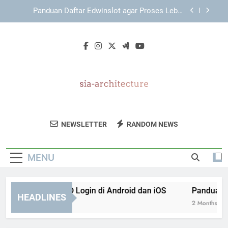
Skip
Cara Memahami Fungsi Kaya787 Link Alternatif
to
bagi Pengguna Baru
content
Cara Mengatasi Edwinslot Alternatif yang Sulit
Dibuka dengan Langkah Aman dan Terarah
Panduan Lebah4D Login di Android dan iOS
Panduan Daftar Edwinslot agar Proses Lebih
Efisien untuk Pengguna Baru
Cara Memahami Fungsi Kaya787 Link Alternatif
bagi Pengguna Baru
SIA Architecture
Jasa Desain Arsitektur Profesional Untuk
Cara Mengatasi Edwinslot Alternatif yang Sulit
NEWSLETTER
RANDOM NEWS
Dibuka dengan Langkah Aman dan Terarah
Proyek Bangunan Anda Dari SIA
Architecture. Kreativitas Dan Kualitas Dalam
MENU
Setiap Karya.
anduan Lebah4D Login di Android dan iOS
Panduan Daft
HEADLINES
 Months Ago
2 Months Ago