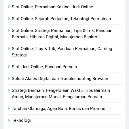
Slot Online, Permainan Kasino, Judi Online
Slot Online, Sejarah Perjudian, Teknologi Permainan
Slot Online, Strategi Permainan, Tips & Trik, Panduan
Bermain, Hiburan Digital, Manajemen Bankroll
Slot Online, Tips & Trik, Panduan Permainan, Gaming
Strategi
Slot, Judi Online, Panduan Pemula
Solusi Akses Digital dan Troubleshooting Browser
Strategi Bermain, Pengelolaan Waktu, Tips Bermain
Aman, Manajemen Modal, Pengalaman Pemain
Taruhan Olahraga, Agen Bola, Bonus dan Promosi
Teknologi