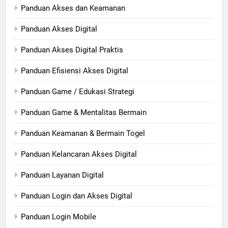
Panduan Akses dan Keamanan
Panduan Akses Digital
Panduan Akses Digital Praktis
Panduan Efisiensi Akses Digital
Panduan Game / Edukasi Strategi
Panduan Game & Mentalitas Bermain
Panduan Keamanan & Bermain Togel
Panduan Kelancaran Akses Digital
Panduan Layanan Digital
Panduan Login dan Akses Digital
Panduan Login Mobile