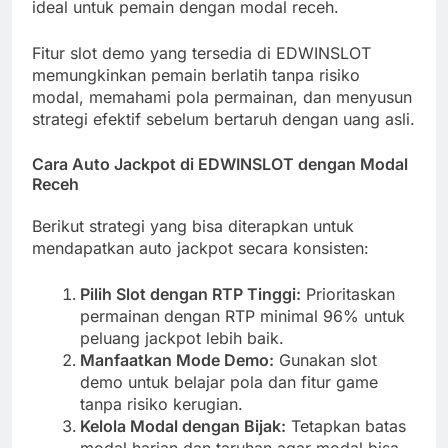
ideal untuk pemain dengan modal receh.
Fitur slot demo yang tersedia di EDWINSLOT
memungkinkan pemain berlatih tanpa risiko
modal, memahami pola permainan, dan menyusun
strategi efektif sebelum bertaruh dengan uang asli.
Cara Auto Jackpot di EDWINSLOT dengan Modal
Receh
Berikut strategi yang bisa diterapkan untuk
mendapatkan auto jackpot secara konsisten:
Pilih Slot dengan RTP Tinggi:
Prioritaskan
permainan dengan RTP minimal 96% untuk
peluang jackpot lebih baik.
Manfaatkan Mode Demo:
Gunakan slot
demo untuk belajar pola dan fitur game
tanpa risiko kerugian.
Kelola Modal dengan Bijak:
Tetapkan batas
modal harian dan taruhan agar modal bisa