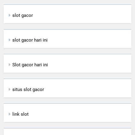
slot gacor
slot gacor hari ini
Slot gacor hari ini
situs slot gacor
link slot