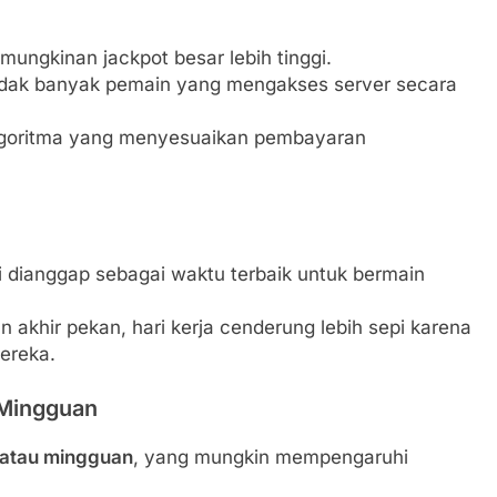
mungkinan jackpot besar lebih tinggi.
idak banyak pemain yang mengakses server secara
algoritma yang menyesuaikan pembayaran
ni dianggap sebagai waktu terbaik untuk bermain
n akhir pekan, hari kerja cenderung lebih sepi karena
ereka.
 Mingguan
n atau mingguan
, yang mungkin mempengaruhi