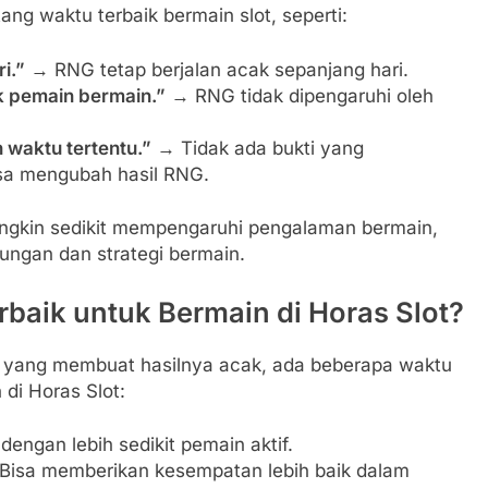
ng waktu terbaik bermain slot, seperti:
i.”
→ RNG tetap berjalan acak sepanjang hari.
ak pemain bermain.”
→ RNG tidak dipengaruhi oleh
 waktu tertentu.”
→ Tidak ada bukti yang
sa mengubah hasil RNG.
ungkin sedikit mempengaruhi pengalaman bermain,
tungan dan strategi bermain.
baik untuk Bermain di Horas Slot?
yang membuat hasilnya acak, ada beberapa waktu
 di Horas Slot:
engan lebih sedikit pemain aktif.
isa memberikan kesempatan lebih baik dalam