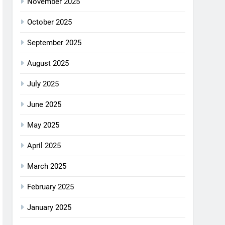
November 2025
October 2025
September 2025
August 2025
July 2025
June 2025
May 2025
April 2025
March 2025
February 2025
January 2025