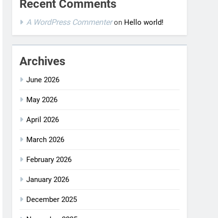
Recent Comments
A WordPress Commenter
on
Hello world!
Archives
June 2026
May 2026
April 2026
March 2026
February 2026
January 2026
December 2025