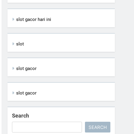
slot gacor hari ini
slot
slot gacor
slot gacor
Search
SEARCH