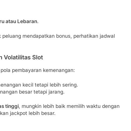
ru atau Lebaran
.
k peluang mendapatkan bonus, perhatikan jadwal
Volatilitas Slot
an pola pembayaran kemenangan:
angan kecil tetapi lebih sering.
ngan besar tetapi jarang.
as tinggi
, mungkin lebih baik memilih waktu dengan
an jackpot lebih besar.