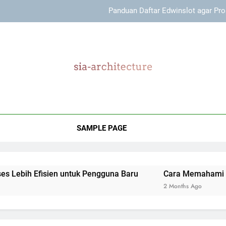
Panduan Daftar Edwinslot agar Pro
Cara Memahami Fungsi Kaya78
Cara Mengatasi Edwinslot Alternatif yang Sulit D
Pand
 Architecture
Panduan Daftar Edwinslot agar Pro
n Arsitektur Profesional Untuk Proyek Bangunan Anda Dari SIA A
Cara Memahami Fungsi Kaya78
SAMPLE PAGE
Cara Mengatasi Edwinslot Alternatif yang Sulit D
isien untuk Pengguna Baru
Cara Memahami Fungsi Kaya78
2 Months Ago