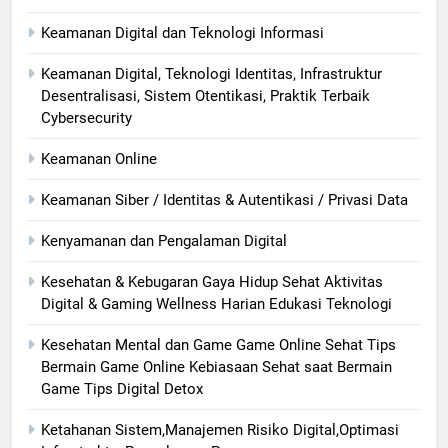
Keamanan Digital dan Teknologi Informasi
Keamanan Digital, Teknologi Identitas, Infrastruktur
Desentralisasi, Sistem Otentikasi, Praktik Terbaik
Cybersecurity
Keamanan Online
Keamanan Siber / Identitas & Autentikasi / Privasi Data
Kenyamanan dan Pengalaman Digital
Kesehatan & Kebugaran Gaya Hidup Sehat Aktivitas
Digital & Gaming Wellness Harian Edukasi Teknologi
Kesehatan Mental dan Game Game Online Sehat Tips
Bermain Game Online Kebiasaan Sehat saat Bermain
Game Tips Digital Detox
Ketahanan Sistem,Manajemen Risiko Digital,Optimasi