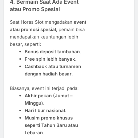
4.
Bermain Saat Ada Event
atau Promo Spesial
Saat Horas Slot mengadakan
event
atau promosi spesial
, pemain bisa
mendapatkan keuntungan lebih
besar, seperti:
Bonus deposit tambahan
.
Free spin lebih banyak
.
Cashback atau turnamen
dengan hadiah besar
.
Biasanya, event ini terjadi pada:
Akhir pekan (Jumat –
Minggu)
.
Hari libur nasional
.
Musim promo khusus
seperti Tahun Baru atau
Lebaran
.