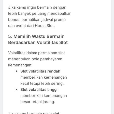
Jika kamu ingin bermain dengan
lebih banyak peluang mendapatkan
bonus, perhatikan jadwal promo
dan event dari Horas Slot.
5.
Memilih Waktu Bermain
Berdasarkan Volatilitas Slot
Volatilitas dalam permainan slot
menentukan pola pembayaran
kemenangan:
Slot volatilitas rendah
memberikan kemenangan
kecil tetapi lebih sering.
Slot volatilitas tinggi
memberikan kemenangan
besar tetapi jarang.
Jika kamu bermain pada
slot