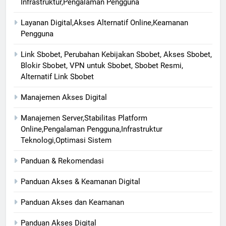
Infrastruktur,Pengalaman Pengguna
Layanan Digital,Akses Alternatif Online,Keamanan
Pengguna
Link Sbobet, Perubahan Kebijakan Sbobet, Akses Sbobet,
Blokir Sbobet, VPN untuk Sbobet, Sbobet Resmi,
Alternatif Link Sbobet
Manajemen Akses Digital
Manajemen Server,Stabilitas Platform
Online,Pengalaman Pengguna,Infrastruktur
Teknologi,Optimasi Sistem
Panduan & Rekomendasi
Panduan Akses & Keamanan Digital
Panduan Akses dan Keamanan
Panduan Akses Digital