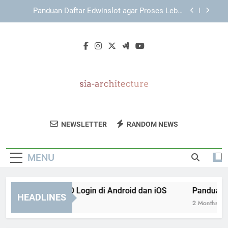
Skip
Cara Memahami Fungsi Kaya787 Link Alternatif
to
bagi Pengguna Baru
content
Cara Mengatasi Edwinslot Alternatif yang Sulit
Dibuka dengan Langkah Aman dan Terarah
Panduan Lebah4D Login di Android dan iOS
Panduan Daftar Edwinslot agar Proses Lebih
Efisien untuk Pengguna Baru
Cara Memahami Fungsi Kaya787 Link Alternatif
bagi Pengguna Baru
SIA Architecture
Jasa Desain Arsitektur Profesional Untuk
Cara Mengatasi Edwinslot Alternatif yang Sulit
NEWSLETTER
RANDOM NEWS
Dibuka dengan Langkah Aman dan Terarah
Proyek Bangunan Anda Dari SIA
Architecture. Kreativitas Dan Kualitas Dalam
MENU
Setiap Karya.
anduan Lebah4D Login di Android dan iOS
Panduan Dafta
HEADLINES
Months Ago
2 Months Ago