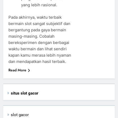
yang lebih rasional.
Pada akhirnya, waktu terbaik
bermain slot sangat subjektif dan
bergantung pada gaya bermain
masing-masing. Cobalah
bereksperimen dengan berbagai
waktu bermain dan lihat sendiri
kapan kamu merasa lebih nyaman
dan mendapatkan hasil terbaik.
Read More
situs slot gacor
slot gacor