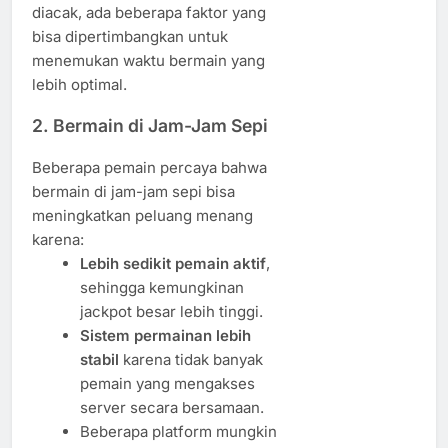
diacak, ada beberapa faktor yang
bisa dipertimbangkan untuk
menemukan waktu bermain yang
lebih optimal.
2.
Bermain di Jam-Jam Sepi
Beberapa pemain percaya bahwa
bermain di jam-jam sepi bisa
meningkatkan peluang menang
karena:
Lebih sedikit pemain aktif
,
sehingga kemungkinan
jackpot besar lebih tinggi.
Sistem permainan lebih
stabil
karena tidak banyak
pemain yang mengakses
server secara bersamaan.
Beberapa platform mungkin