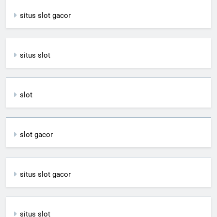
situs slot gacor
situs slot
slot
slot gacor
situs slot gacor
situs slot