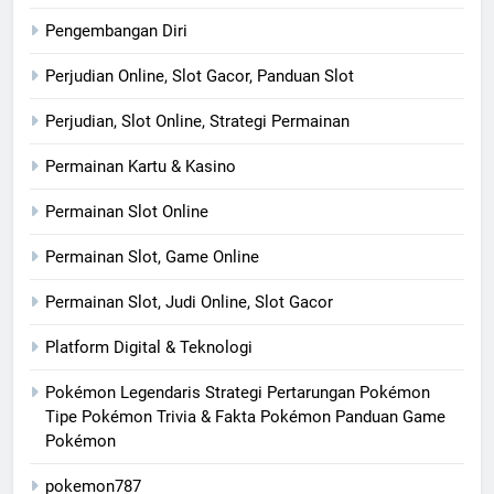
Pengembangan Diri
Perjudian Online, Slot Gacor, Panduan Slot
Perjudian, Slot Online, Strategi Permainan
Permainan Kartu & Kasino
Permainan Slot Online
Permainan Slot, Game Online
Permainan Slot, Judi Online, Slot Gacor
Platform Digital & Teknologi
Pokémon Legendaris Strategi Pertarungan Pokémon
Tipe Pokémon Trivia & Fakta Pokémon Panduan Game
Pokémon
pokemon787