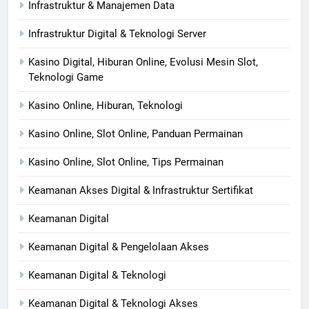
Infrastruktur & Manajemen Data
Infrastruktur Digital & Teknologi Server
Kasino Digital, Hiburan Online, Evolusi Mesin Slot,
Teknologi Game
Kasino Online, Hiburan, Teknologi
Kasino Online, Slot Online, Panduan Permainan
Kasino Online, Slot Online, Tips Permainan
Keamanan Akses Digital & Infrastruktur Sertifikat
Keamanan Digital
Keamanan Digital & Pengelolaan Akses
Keamanan Digital & Teknologi
Keamanan Digital & Teknologi Akses