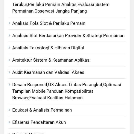
Terukur,Perilaku Pemain Analitis,Evaluasi Sistem
Permainan,Observasi Jangka Panjang
Analisis Pola Slot & Perilaku Pemain
Analisis Slot Berdasarkan Provider & Strategi Permainan
Analisis Teknologi & Hiburan Digital
Arsitektur Sistem & Keamanan Aplikasi
Audit Keamanan dan Validasi Akses
Desain Responsif,UX Akses Lintas Perangkat,Optimasi
Tampilan Mobile,Panduan Kompatibilitas
Browser,Evaluasi Kualitas Halaman
Edukasi & Analisis Permainan
Efisiensi Pendaftaran Akun